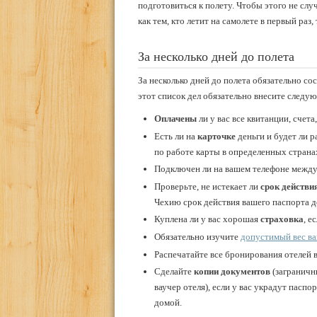
подготовиться к полету. Чтобы этого не слу
как тем, кто летит на самолете в первый раз
За несколько дней до полета
За несколько дней до полета обязательно со
этот список дел обязательно внесите следу
Оплачены
ли у вас все квитанции, счета
Есть ли на
карточке
деньги и будет ли р
по работе карты в определенных странах
Подключен ли на вашем телефоне меж
Проверьте, не истекает ли
срок действи
Чехию срок действия вашего паспорта д
Куплена ли у вас хорошая
страховка
, е
Обязательно изучите
допустимый вес ва
Распечатайте все бронирования отелей 
Сделайте
копии документов
(заграничны
ваучер отеля), если у вас украдут паспор
домой.