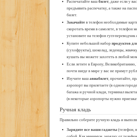
Распечатайте ваш
билет
, даже если у в
предъявить распечатку, а также на пас
билет.
Закачайте
в телефон необходимые карты
скоротать время в самолете, в телефон 
установите на телефон гугл-переводчик
Купите небольшой набор
продуктов дл
(сухофрукты), шоколад, леденцы, жвачку
кушать вы можете захотеть в любой мом
Если летите в Европу, Великобританию,
почти нигде в мире у вас не примут рубл
Изучите ваш
авиабилет
, прочитайте, пр
аэропорт вы прилетаете (в одном городе
багажа и ручной клади, терминал вылета
(в некоторые аэропорты нужно приезжать
Ручная кладь
Правильно соберите ручную кладь и выполн
Зарядите все ваши гаджеты
(телефон, 
собой. Как минимум, зарядку от телефона