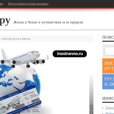
тки
Инструменты путешественника
ру
Жизнь в Чехии и путешествия за ее пределы
ПОИС
 список дел и советы
ИНС
ПУТ
РУС
В Л
ИНФО
Транс
Инфор