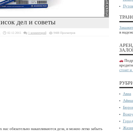
Путев
ТРАН
писок дел и советы
Закажит
в надеж
в
02.12.2015
1 комментарий
9488 Просмотров
АРЕН
ЗАЛО
Подро
кредитн
стоит и
РУБР
Авиа
Афиш
Бюрок
Вокру
Город
Жизнь
 нас обязательно накапливаются дела, и можно легко забыть