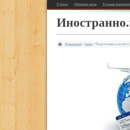
О блоге
Обратная связь
Условия перепеча
Иностранно.
Домашняя
/
Авиа
/
Подготовка к полёту: