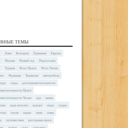
ВНЫЕ ТЕМЫ
Азия
Болгария
Германия
Европа
я
Италия
Новый год
Португалия
Турция
Фото Праги
Фото Чехии
чет
Франция
Хорватия
автомобили
тура
горы
достопримечательности
имечательности Праги
имечательности Чехии
еда
замки
ехии
куда поехать
курорт
море
отдых
етом
отели
парки
пиво
пляж
и
путешествия
рестораны праги
тво
рынки
сады
самолеты