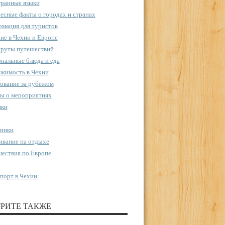
ранные языки
есные факты о городах и странах
мация для туристов
ие в Чехии и Европе
руты путешествий
нальные блюда и еда
жимость в Чехии
ование за рубежом
ы о мероприятиях
пки
ники
вание на отдыхе
ествия по Европе
порт в Чехии
РИТЕ ТАКЖЕ