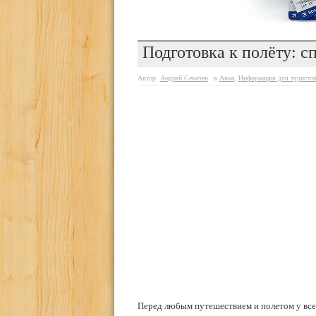
Подготовка к полёту: с
Автор:
Андрей Секачев
в
Авиа
,
Информация для туристо
Перед любым путешествием и полетом у всех