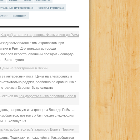
ятельные путешествия
советы туристам
чехии
шоппинг
а
Как добраться из аэропорта Фьюмичино до Рима
азад пользовался этим аэропортом при
твии в Рим. Для поездки до города
зовался безостановочным поездом Леонардо
с. Билет купил
Цены на электронику в Чехии
 за интересный пост! Цены на электронику в
ействительно радуют, особенно по сравнению с
 странами Европы. Буду следить
Секачев
на
Как добраться из/в аэропорт Бове в
день, напрямую из аэропорта Бове до Реймса
е добраться, поэтому я бы поехал следующим
м. 1. Автобус из
на
Как добраться из/в аэропорт Бове в Париже
день. Подскажите, пожалуйста. Как добраться