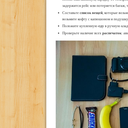
задержится рейс или потеряется багаж, т
Составьте
список вещей
, которые возьм
возьмите кофту с капюшоном и подушку,
Положите купленную
еду
в ручную клад
Проверьте наличие всех
распечаток
: а