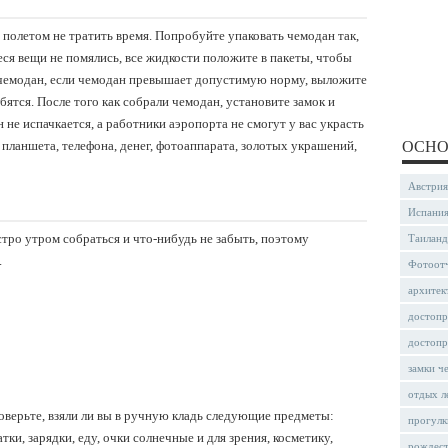
 полетом не тратить время. Попробуйте упаковать чемодан так,
ся вещи не помялись, все жидкости положите в пакеты, чтобы
е чемодан, если чемодан превышает допустимую норму, выложите
ятся. После того как собрали чемодан, установите замок и
 не испачкается, а работники аэропорта не смогут у вас украсть
 планшета, телефона, денег, фотоаппарата, золотых украшений,
ОСНО
Австрия
Испани
ыстро утром собраться и что-нибудь не забыть, поэтому
Таиланд
.
Фотоот
архитек
достопр
достопр
замки ч
отдых л
оверьте, взяли ли вы в ручную кладь следующие предметы:
прогулк
ки, зарядки, еду, очки солнечные и для зрения, косметику,
рождес