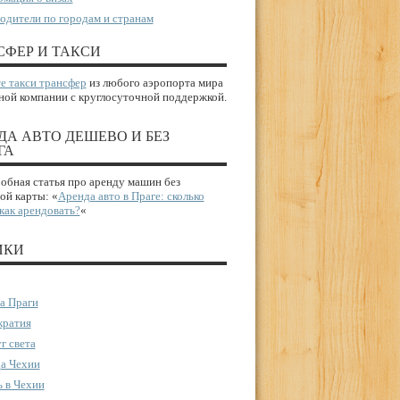
одители по городам и странам
СФЕР И ТАКСИ
е такси трансфер
из любого аэропорта мира
ной компании с круглосуточной поддержкой.
ДА АВТО ДЕШЕВО И БЕЗ
ГА
бная статья про аренду машин без
ой карты: «
Аренда авто в Праге: сколько
 как арендовать?
«
ИКИ
а Праги
ратия
г света
а Чехии
 в Чехии