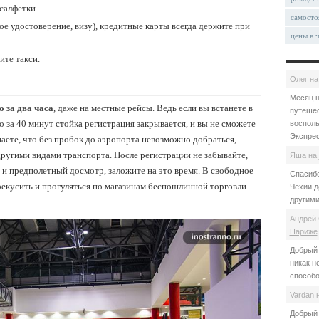
салфетки.
самосто
ое удостоверение, визу), кредитные карты всегда держите при
цены в 
ите такси.
Олег
н
Месяц н
 за два часа
, даже на местные рейсы. Ведь если вы встанете в
путешес
о за 40 минут стойка регистрация закрывается, и вы не сможете
восполь
Экспрес
знаете, что без пробок до аэропорта невозможно добраться,
ругими видами транспорта. После регистрации не забывайте,
Яша
на
и предполетный досмотр, заложите на это время. В свободное
Спасибо
екусить и прогуляться по магазинам беспошлинной торговли
Чехии д
другими
Андрей 
Париже
Добрый 
никак н
способо
Vardan
Добрый 