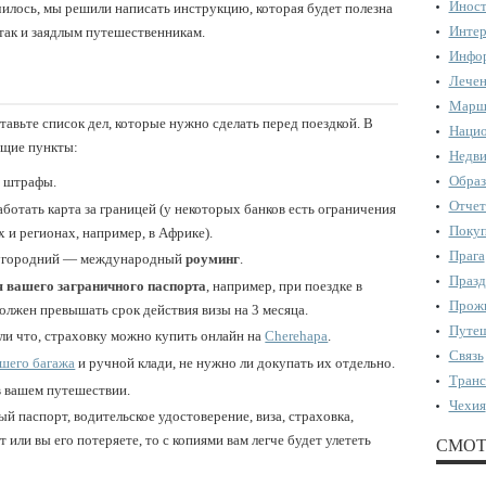
Иност
чилось, мы решили написать инструкцию, которая будет полезна
Интер
, так и заядлым путешественникам.
Инфор
Лечен
Марш
ставьте список дел, которые нужно сделать перед поездкой. В
Нацио
ющие пункты:
Недви
Образ
, штрафы.
Отчет
аботать карта за границей (у некоторых банков есть ограничения
Поку
 и регионах, например, в Африке).
Прага
дугородний — международный
роуминг
.
Празд
я вашего заграничного паспорта
, например, при поездке в
Прожи
олжен превышать срок действия визы на 3 месяца.
Путеш
сли что, страховку можно купить онлайн на
Cherehapa
.
Связь
шего багажа
и ручной клади, не нужно ли докупать их отдельно.
Транс
в вашем путешествии.
Чехия
й паспорт, водительское удостоверение, виза, страховка,
т или вы его потеряете, то с копиями вам легче будет улететь
СМОТ