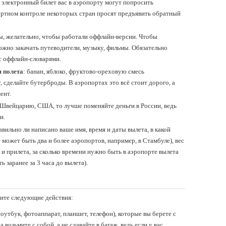
ас электронный билет вас в аэропорту могут попросить
портном контроле некоторых стран просят предъявить обратный
, желательно, чтобы работали оффлайн-версии. Чтобы
можно закачать путеводители, музыку, фильмы. Обязательно
 с оффлайн-словарями.
я полета
: банан, яблоко, фруктово-ореховую смесь
, сделайте бутерброды. В аэропортах это всё стоит дорого, а
ент.
 Швейцарию, США, то лучше поменяйте деньги в России, ведь
и.
авильно ли написано ваше имя, время и даты вылета, в какой
 может быть два и более аэропортов, например, в Стамбуле), вес
 и прилета, за сколько времени нужно быть в аэропорте вылета
 заранее за 3 часа до вылета).
ите следующие действия:
ноутбук, фотоаппарат, планшет, телефон), которые вы берете с
 возьмите с собой, а не сдавайте в багаж, ведь если у вас