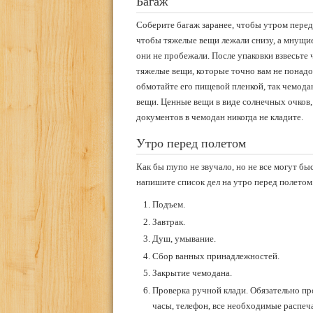
Багаж
Соберите багаж заранее, чтобы утром перед
чтобы тяжелые вещи лежали снизу, а мнущие
они не пробежали. После упаковки взвесьт
тяжелые вещи, которые точно вам не понадоб
обмотайте его пищевой пленкой, так чемодан
вещи. Ценные вещи в виде солнечных очков,
документов в чемодан никогда не кладите.
Утро перед полетом
Как бы глупо не звучало, но не все могут б
напишите список дел на утро перед полетом
Подъем.
Завтрак.
Душ, умывание.
Сбор ванных принадлежностей.
Закрытие чемодана.
Проверка ручной клади. Обязательно пр
часы, телефон, все необходимые распечат