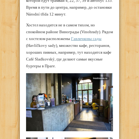
которой едут трамваи 4, 22, 57, 59 и автобус 135.
Время в пути до центра, например, до остановки
Národní třída 12 минут.
Хостел находится не в самом тихом, но
спокойном районе Винограды (Vinohrady). Рядом
с хостелом расположены
Гавличковы сады
(Havlíčkovy sady), множество кафе, ресторанов,
хороших пивных, например, тут находится кафе
Café Sladkovský, где делают самые вкусные
бургеры в Праге.