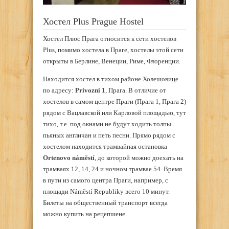
Хостел Plus Prague Hostel
Хостел Плюс Прага относится к сети хостелов
Plus, помимо хостела в Праге, хостелы этой сети
открыты в Берлине, Венеции, Риме, Флоренции.
Находится хостел в тихом районе Холешовице
по адресу:
Privozni 1
, Прага. В отличие от
хостелов в самом центре Праги (Прага 1, Прага 2)
рядом с Вацлавской или Карловой площадью, тут
тихо, т.е. под окнами не будут ходить толпы
пьяных англичан и петь песни. Прямо рядом с
хостелом находится трамвайная остановка
Ortenovo náměstí
, до которой можно доехать на
трамваях 12, 14, 24 и ночном трамвае 54. Время
в пути из самого центра Праги, например, с
площади Náměstí Republiky всего 10 минут.
Билеты на общественный транспорт всегда
можно купить на рецепшене.