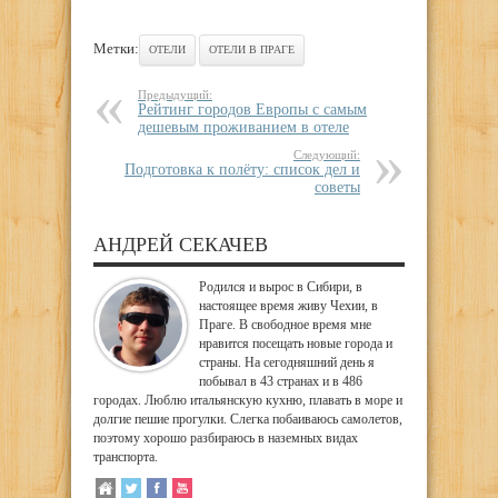
Метки:
ОТЕЛИ
ОТЕЛИ В ПРАГЕ
Предыдущий:
Рейтинг городов Европы с самым
дешевым проживанием в отеле
Следующий:
Подготовка к полёту: список дел и
советы
АНДРЕЙ СЕКАЧЕВ
Родился и вырос в Сибири, в
настоящее время живу Чехии, в
Праге. В свободное время мне
нравится посещать новые города и
страны. На сегодняшний день я
побывал в 43 странах и в 486
городах. Люблю итальянскую кухню, плавать в море и
долгие пешие прогулки. Слегка побаиваюсь самолетов,
поэтому хорошо разбираюсь в наземных видах
транспорта.