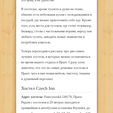
это цена, а не удобство.
В хостелах, кроме туалета и душа на этаже,
обычно есть небольшая кухня с холодильником и
посудой, где можно приготовить себе еду. Кроме
того, есть места для тусовок, где стоит телевизор,
бильярд, столы с настольными играми, народ там
любить тусить, заводить новые знакомства и
потреблять алкоголь.
Теперь переходим к рассказу про два самых
лучших хостела, в которых можно остановиться
во время вашего отдыха в Праге. Сразу хочу
заметить, что это не самые дешевые хостелы в
Праге, зато в них новая мебель, чистота, тишина
и душевный персонал.
Хостел Czech Inn
Адрес хостела:
Francouzská 240/76, Прага.
Рядом с хостелом в 20 метрах находится
трамвайная и автобусная остановка Krymská, до