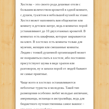
Хостелы – это своего рода дешевые отели с
большим количеством кроватей в одной комнате,
с душем, туалетом и небольшой кухней на этаже.
Хостел может напомнить вам общежитие или
комнату в детском лагере, ведь в комнатах порой
устанавливают до 10 двухэтажных кроватей. В
комнатах есть шкафчики, которые закрываются
на ключ. В хостелах есть комнаты только для
мужчин, женщин или смешанные комнаты.
Людям с тонкой душевной организацией может
не понравиться спать в хостеле, ибо постоянно
присутствуют шумы в виде храпов или
разговоров, ну и запахи порой от людей бывают
не самые приятные.
Чаще всего в хостелах останавливаются
небогатые туристы и молодежь. Такой тип
размещения особенно любят молодые англичане,
американцы, испанцы и австралийцы, ведь для
бюджетного путешественника самое важное –