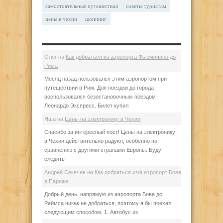
самостоятельные путешествия
советы туристам
цены в чехии
шоппинг
Олег
на
Как добраться из аэропорта Фьюмичино до
Рима
Месяц назад пользовался этим аэропортом при
путешествии в Рим. Для поездки до города
воспользовался безостановочным поездом
Леонардо Экспресс. Билет купил
Яша
на
Цены на электронику в Чехии
Спасибо за интересный пост! Цены на электронику
в Чехии действительно радуют, особенно по
сравнению с другими странами Европы. Буду
следить
Андрей Секачев
на
Как добраться из/в аэропорт Бове
в Париже
Добрый день, напрямую из аэропорта Бове до
Реймса никак не добраться, поэтому я бы поехал
следующим способом. 1. Автобус из