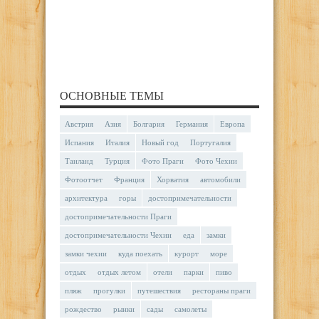
ОСНОВНЫЕ ТЕМЫ
Австрия
Азия
Болгария
Германия
Европа
Испания
Италия
Новый год
Португалия
Таиланд
Турция
Фото Праги
Фото Чехии
Фотоотчет
Франция
Хорватия
автомобили
архитектура
горы
достопримечательности
достопримечательности Праги
достопримечательности Чехии
еда
замки
замки чехии
куда поехать
курорт
море
отдых
отдых летом
отели
парки
пиво
пляж
прогулки
путешествия
рестораны праги
рождество
рынки
сады
самолеты