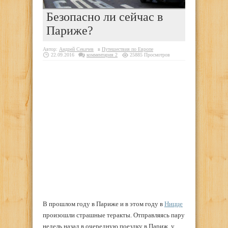
Безопасно ли сейчас в
Париже?
Автор:
Андрей Секачев
в
Путешествия по Европе
22.09.2016
комментария 2
25885 Просмотров
В прошлом году в Париже и в этом году в
Ницце
произошли страшные теракты. Отправляясь пару
недель назад в очередную поездку в Париж, у