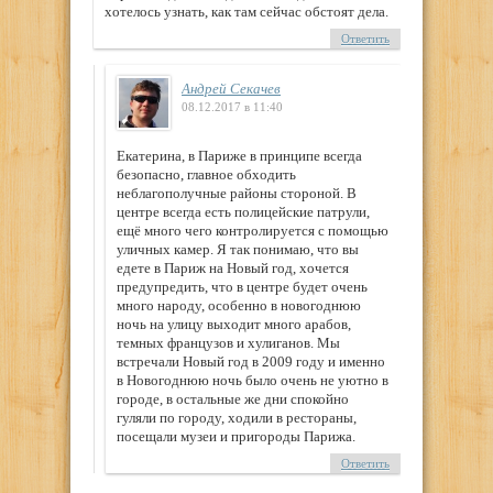
хотелось узнать, как там сейчас обстоят дела.
Ответить
Андрей Секачев
08.12.2017 в 11:40
Екатерина, в Париже в принципе всегда
безопасно, главное обходить
неблагополучные районы стороной. В
центре всегда есть полицейские патрули,
ещё много чего контролируется с помощью
уличных камер. Я так понимаю, что вы
едете в Париж на Новый год, хочется
предупредить, что в центре будет очень
много народу, особенно в новогоднюю
ночь на улицу выходит много арабов,
темных французов и хулиганов. Мы
встречали Новый год в 2009 году и именно
в Новогоднюю ночь было очень не уютно в
городе, в остальные же дни спокойно
гуляли по городу, ходили в рестораны,
посещали музеи и пригороды Парижа.
Ответить