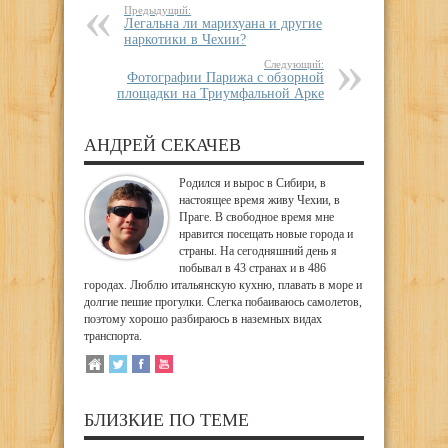
Предыдущий:
Легальна ли марихуана и другие
наркотики в Чехии?
Следующий:
Фотографии Парижа с обзорной
площадки на Триумфальной Арке
АНДРЕЙ СЕКАЧЕВ
Родился и вырос в Сибири, в
настоящее время живу Чехии, в
Праге. В свободное время мне
нравится посещать новые города и
страны. На сегодняшний день я
побывал в 43 странах и в 486
городах. Люблю итальянскую кухню, плавать в море и
долгие пешие прогулки. Слегка побаиваюсь самолетов,
поэтому хорошо разбираюсь в наземных видах
транспорта.
БЛИЗКИЕ ПО ТЕМЕ