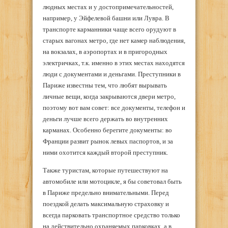
людных местах и у достопримечательностей,
например, у Эйфелевой башни или Лувра. В
транспорте карманники чаще всего орудуют в
старых вагонах метро, где нет камер наблюдения,
на вокзалах, в аэропортах и в пригородных
электричках, т.к. именно в этих местах находятся
люди с документами и деньгами. Преступники в
Париже известны тем, что любят вырывать
личные вещи, когда закрываются двери метро,
поэтому вот вам совет: все документы, телефон и
деньги лучше всего держать во внутренних
карманах. Особенно берегите документы: во
Франции развит рынок левых паспортов, и за
ними охотится каждый второй преступник.
Также туристам, которые путешествуют на
автомобиле или мотоцикле, я бы советовал быть
в Париже предельно внимательными. Перед
поездкой делать максимальную страховку и
всегда парковать транспортное средство только
на действительно охраняемых парковках, а в