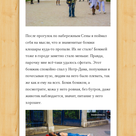
После прогулок по набережным Сены я поймал
себя на мысли, что и знаменитые бомжи
клошары куда-то пропали. Их не стало! Бомжей
тоже в городе заметно стало меньше. Правда,
парочку мне всё-таки удалось сфотать. Этот
бомжик спокойно спал у Нотр-Дама, попукивая и
почесывая пузо, людям на него было плевать, так
же как и ему на всех. Бомж бомжом, а
посмотрите, кожа у него ровная, без бугров, даже
животик наблюдается, значит, питание у него
хорошее.