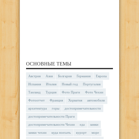
ОСНОВНЫЕ ТЕМЫ
Австрия
Азия
Болгария
Германия
Европа
Испания
Италия
Новый год
Португалия
Таиланд
Турция
Фото Праги
Фото Чехии
Фотоотчет
Франция
Хорватия
автомобили
архитектура
горы
достопримечательности
достопримечательности Праги
достопримечательности Чехии
еда
замки
замки чехии
куда поехать
курорт
море