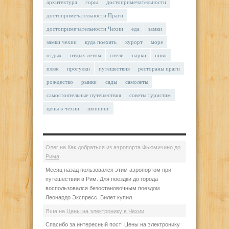
архитектура
горы
достопримечательности
достопримечательности Праги
достопримечательности Чехии
еда
замки
замки чехии
куда поехать
курорт
море
отдых
отдых летом
отели
парки
пиво
пляж
прогулки
путешествия
рестораны праги
рождество
рынки
сады
самолеты
самостоятельные путешествия
советы туристам
цены в чехии
шоппинг
Олег
на
Как добраться из аэропорта Фьюмичино до
Рима
Месяц назад пользовался этим аэропортом при
путешествии в Рим. Для поездки до города
воспользовался безостановочным поездом
Леонардо Экспресс. Билет купил
Яша
на
Цены на электронику в Чехии
Спасибо за интересный пост! Цены на электронику