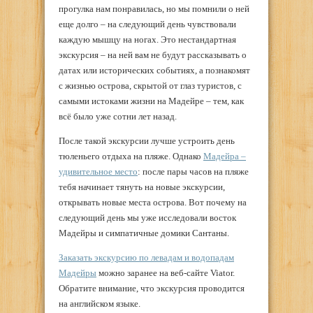
прогулка нам понравилась, но мы помнили о ней
еще долго – на следующий день чувствовали
каждую мышцу на ногах. Это нестандартная
экскурсия – на ней вам не будут рассказывать о
датах или исторических событиях, а познакомят
с жизнью острова, скрытой от глаз туристов, с
самыми истоками жизни на Мадейре – тем, как
всё было уже сотни лет назад.
После такой экскурсии лучше устроить день
тюленьего отдыха на пляже. Однако
Мадейра –
удивительное место
: после пары часов на пляже
тебя начинает тянуть на новые экскурсии,
открывать новые места острова. Вот почему на
следующий день мы уже исследовали восток
Мадейры и симпатичные домики Сантаны.
Заказать экскурсию по левадам и водопадам
Мадейры
можно заранее на веб-сайте Viator.
Обратите внимание, что экскурсия проводится
на английском языке.