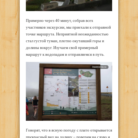
Примерно через 40 минут, собрав всех
участников экскурсии, мы приехали к отправной
точке маршрута. Неприятной неожиданностью
стал густой туман, плотно окутавший горы и
долины вокруг. Изучаем свой примерный
маршрут к водопадам и отправляемся в путь.
Говорят, что в ясную погоду с плато открывается
прекрасный вид на долину – поверим на слово и