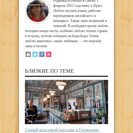
Родилась и училась в Омске, с
февраля 2012 года живу в Праге.
Люблю изучать языки, работаю
переводчиком английского и
немецкого. Также знаю испанский и
чешский. В свободное время люблю
посещать новые места, особенно люблю теплые страны
и острова, мечтаю побывать на Бора-Бора. Очень
люблю животных, самые любимые — это морские
львы и тюлени.
БЛИЗКИЕ ПО ТЕМЕ
Самый красивый магазин в Германии: