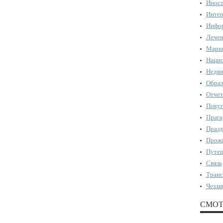
Иност
Интер
Инфор
Лечен
Марш
Нацио
Недви
Образ
Отчет
Поку
Прага
Празд
Прожи
Путеш
Связь
Транс
Чехия
СМОТ