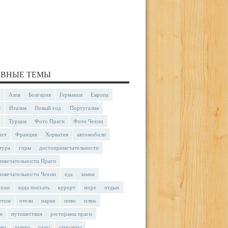
ВНЫЕ ТЕМЫ
Азия
Болгария
Германия
Европа
я
Италия
Новый год
Португалия
Турция
Фото Праги
Фото Чехии
чет
Франция
Хорватия
автомобили
тура
горы
достопримечательности
имечательности Праги
имечательности Чехии
еда
замки
ехии
куда поехать
курорт
море
отдых
етом
отели
парки
пиво
пляж
и
путешествия
рестораны праги
тво
рынки
сады
самолеты