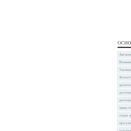
ОСНО
Австрия
Испани
Таиланд
Фотоот
архитек
достопр
достопр
замки ч
отдых л
прогулк
рождес