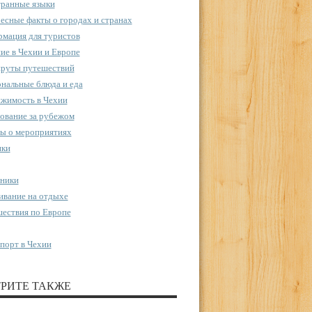
ранные языки
есные факты о городах и странах
мация для туристов
ие в Чехии и Европе
руты путешествий
нальные блюда и еда
жимость в Чехии
ование за рубежом
ы о мероприятиях
пки
ники
вание на отдыхе
ествия по Европе
порт в Чехии
РИТЕ ТАКЖЕ