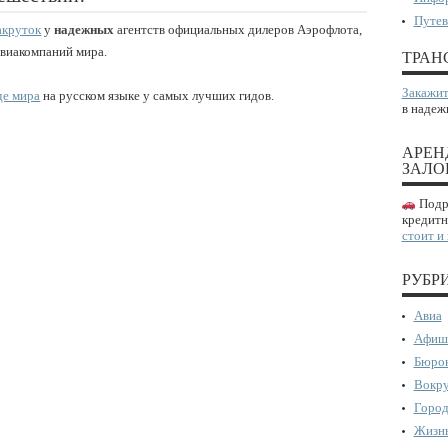
Путев
акруток
у
надежных
агентств официальных дилеров Аэрофлота,
авиакомпаний мира.
ТРАН
Закажит
де мира
на русском языке у самых лучших гидов.
в надеж
АРЕН
ЗАЛО
Подро
кредитн
стоит и
РУБР
Авиа
Афиш
Бюрок
Вокру
Город
Жизнь