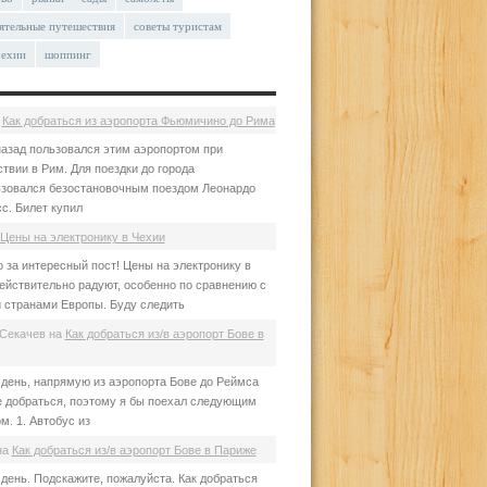
ятельные путешествия
советы туристам
чехии
шоппинг
а
Как добраться из аэропорта Фьюмичино до Рима
азад пользовался этим аэропортом при
твии в Рим. Для поездки до города
зовался безостановочным поездом Леонардо
с. Билет купил
Цены на электронику в Чехии
 за интересный пост! Цены на электронику в
ействительно радуют, особенно по сравнению с
 странами Европы. Буду следить
Секачев
на
Как добраться из/в аэропорт Бове в
день, напрямую из аэропорта Бове до Реймса
е добраться, поэтому я бы поехал следующим
м. 1. Автобус из
на
Как добраться из/в аэропорт Бове в Париже
день. Подскажите, пожалуйста. Как добраться