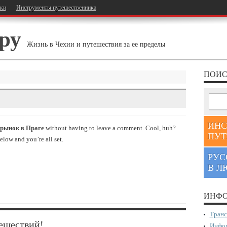
тки
Инструменты путешественника
ру
Жизнь в Чехии и путешествия за ее пределы
ПОИС
ИНС
 рынок в Праге
without having to leave a comment. Cool, huh?
ПУТ
elow and you’re all set.
РУС
В Л
ИНФО
Транс
ешествий!
Инфор