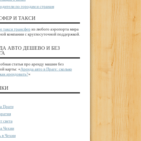
одители по городам и странам
СФЕР И ТАКСИ
е такси трансфер
из любого аэропорта мира
ной компании с круглосуточной поддержкой.
ДА АВТО ДЕШЕВО И БЕЗ
ГА
бная статья про аренду машин без
ой карты: «
Аренда авто в Праге: сколько
 как арендовать?
«
ИКИ
а Праги
ратия
г света
а Чехии
 в Чехии