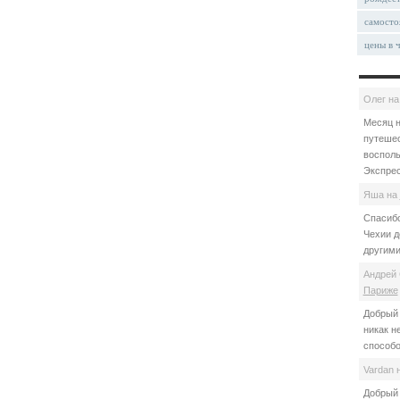
самосто
цены в 
Олег
н
Месяц н
путешес
восполь
Экспрес
Яша
на
Спасибо
Чехии д
другими
Андрей 
Париже
Добрый 
никак н
способо
Vardan
Добрый 