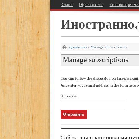
О блоге
Обратная связь
Условия перепеча
Иностранно.
Домашняя
/
Manage subscriptions
Manage subscriptions
You can follow the discussion on
Гавельский
Just enter your email address in the form here b
Эл. почта
Сайты для планирования пут