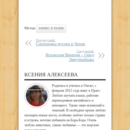
Метки:
БИЗНЕС В ЧЕХИИ
Предыдущий:
Сортировка мусора в Чехии
Следующий:
Испанская Венеция – город
Эмпуриабрава
КСЕНИЯ АЛЕКСЕЕВА
Родилась и училась в Омске, с
февраля 2012 года живу в Праге.
Люблю изучать языки, работаю
переводчиком английского и
немецкого. Также знаю испанский и
чешский. В свободное время люблю
посещать новые места, особенно люблю теплые страны
и острова, мечтаю побывать на Бора-Бора. Очень
люблю животных, самые любимые — это морские