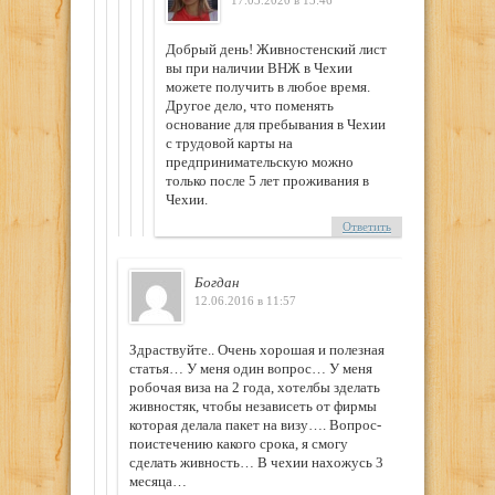
17.03.2020 в 13:46
Добрый день! Живностенский лист
вы при наличии ВНЖ в Чехии
можете получить в любое время.
Другое дело, что поменять
основание для пребывания в Чехии
с трудовой карты на
предпринимательскую можно
только после 5 лет проживания в
Чехии.
Ответить
Богдан
12.06.2016 в 11:57
Здраствуйте.. Очень хорошая и полезная
статья… У меня один вопрос… У меня
робочая виза на 2 года, хотелбы зделать
живностяк, чтобы независеть от фирмы
которая делала пакет на визу…. Вопрос-
поистечению какого срока, я смогу
сделать живность… В чехии нахожусь 3
месяца…