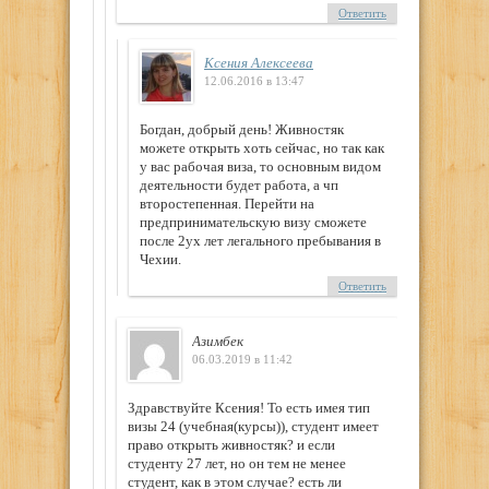
Ответить
Ксения Алексеева
12.06.2016 в 13:47
Богдан, добрый день! Живностяк
можете открыть хоть сейчас, но так как
у вас рабочая виза, то основным видом
деятельности будет работа, а чп
второстепенная. Перейти на
предпринимательскую визу сможете
после 2ух лет легального пребывания в
Чехии.
Ответить
Азимбек
06.03.2019 в 11:42
Здравствуйте Ксения! То есть имея тип
визы 24 (учебная(курсы)), студент имеет
право открыть живностяк? и если
студенту 27 лет, но он тем не менее
студент, как в этом случае? есть ли