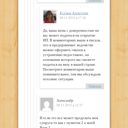
Ответить
Ксения Алексеева
08.11.2015 в 17:56
Да, ваша жена с доверенностью на
вас может податься на открытие
ИП. В комментариях выше я писала,
что в предпринимат. ведомстве
можно оформить «вызов к
устранению недостаков», на
основании которого вы сможете
податься на визу в вашей стране.
Посмотрите комментарии выше
повнимательнее, там мы обсуждали
похожие ситуации.
Ответить
Александр
08.11.2015 в 15:37
И если это все может проделать моя
супруга то как с пунктом 2 о моей
Визе ?