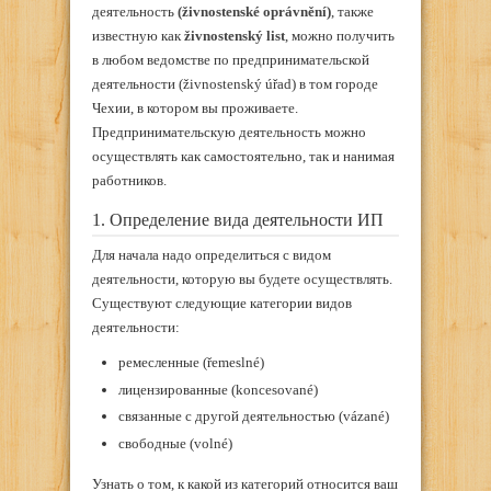
деятельность
(živnostenské oprávnění)
, также
известную как
živnostenský list
, можно получить
в любом ведомстве по предпринимательской
деятельности (živnostenský úřad) в том городе
Чехии, в котором вы проживаете.
Предпринимательскую деятельность можно
осуществлять как самостоятельно, так и нанимая
работников.
1. Определение вида деятельности ИП
Для начала надо определиться с видом
деятельности, которую вы будете осуществлять.
Существуют следующие категории видов
деятельности:
ремесленные (řemeslné)
лицензированные (koncesované)
связанные с другой деятельностью (vázané)
свободные (volné)
Узнать о том, к какой из категорий относится ваш