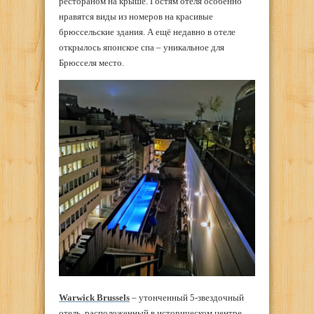
рестораном на крыше. Гостям отеля особенно
нравятся виды из номеров на красивые
брюссельские здания. А ещё недавно в отеле
открылось японское спа – уникальное для
Брюсселя место.
Warwick Brussels
– утонченный 5-звездочный
отель, расположенный в историческом центре