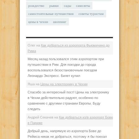
рождество
рынки
сады
самолеты
самостоятельные путешествия
советы туристам
цены в чехии
шоппинг
Олег
на
Как добраться из аэропорта Фьюмичино до
Рима
Месяц назад пользовался этим аэропортом при
путешествии в Рим. Для поездки до города
воспользовался безостановочным поездом
Леонардо Экспресс. Билет купил
Яша
на
Цены на электронику в Чехии
Спасибо за интересный пост! Цены на электронику
в Чехии действительно радуют, особенно по
сравнению с другими странами Европы. Буду
следить
Андрей Секачев
на
Как добраться из/в аэропорт Бове
в Париже
Добрый день, напрямую из аэропорта Бове до
Реймса никак не добраться, поэтому я бы поехал