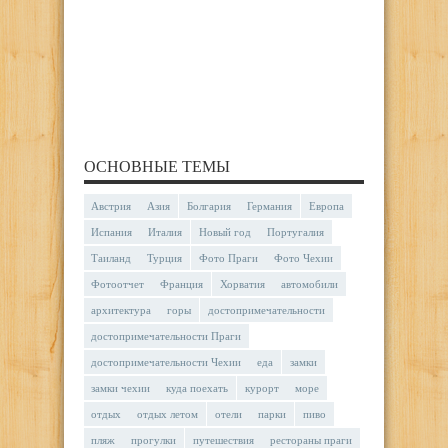
ОСНОВНЫЕ ТЕМЫ
Австрия
Азия
Болгария
Германия
Европа
Испания
Италия
Новый год
Португалия
Таиланд
Турция
Фото Праги
Фото Чехии
Фотоотчет
Франция
Хорватия
автомобили
архитектура
горы
достопримечательности
достопримечательности Праги
достопримечательности Чехии
еда
замки
замки чехии
куда поехать
курорт
море
отдых
отдых летом
отели
парки
пиво
пляж
прогулки
путешествия
рестораны праги