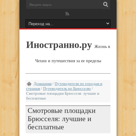
Иностранно.ру
Жизнь в
Чехии и путешествия за ее пределы
Домашняя
/
Путеводители по городам и
странам
/
Путеводитель по Брюсселю
/
Смотровые площадки Брюсселя: лучшие и
бесплатные
Смотровые площадки
Брюсселя: лучшие и
бесплатные