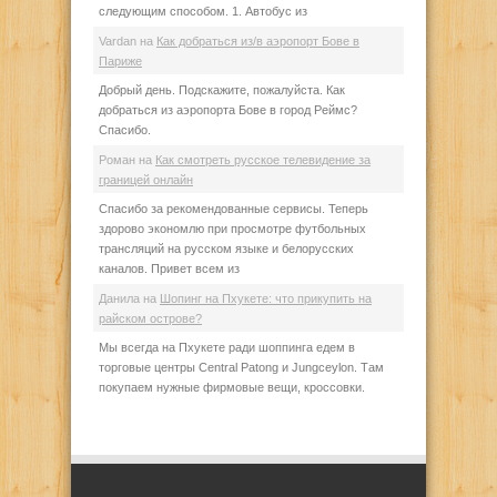
следующим способом. 1. Автобус из
Vardan
на
Как добраться из/в аэропорт Бове в
Париже
Добрый день. Подскажите, пожалуйста. Как
добраться из аэропорта Бове в город Реймс?
Спасибо.
Роман
на
Как смотреть русское телевидение за
границей онлайн
Спасибо за рекомендованные сервисы. Теперь
здорово экономлю при просмотре футбольных
трансляций на русском языке и белорусских
каналов. Привет всем из
Данила
на
Шопинг на Пхукете: что прикупить на
райском острове?
Мы всегда на Пхукете ради шоппинга едем в
торговые центры Central Patong и Jungceylon. Там
покупаем нужные фирмовые вещи, кроссовки.