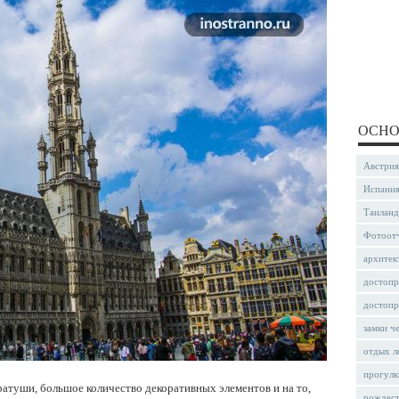
ОСНО
Австрия
Испани
Таиланд
Фотоот
архитек
достопр
достопр
замки ч
отдых л
прогулк
атуши, большое количество декоративных элементов и на то,
рождес