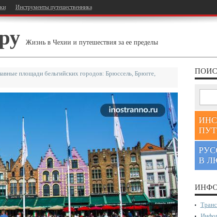
тки
Инструменты путешественника
ру
Жизнь в Чехии и путешествия за ее пределы
ПОИС
лавные площади бельгийских городов: Брюссель, Брюгге,
ИНС
ПУТ
РУС
В Л
ИНФО
Транс
Инфор