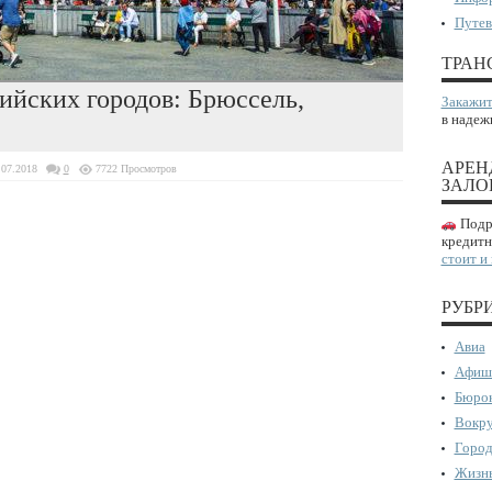
Путев
ТРАН
ийских городов: Брюссель,
Закажит
в надеж
АРЕН
.07.2018
0
7722 Просмотров
ЗАЛО
Подро
кредитн
стоит и
РУБР
Авиа
Афиш
Бюрок
Вокру
Город
Жизнь