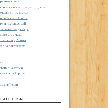
ранные языки
есные факты о городах и странах
мация для туристов
ие в Чехии и Европе
руты путешествий
нальные блюда и еда
жимость в Чехии
ование за рубежом
ы о мероприятиях
пки
ники
вание на отдыхе
ествия по Европе
порт в Чехии
РИТЕ ТАКЖЕ