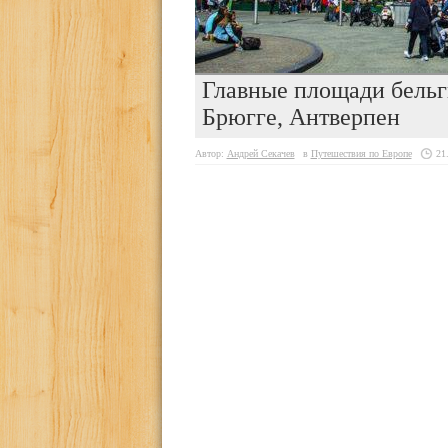
Главные площади бельг
Брюгге, Антверпен
Автор:
Андрей Секачев
в
Путешествия по Европе
21