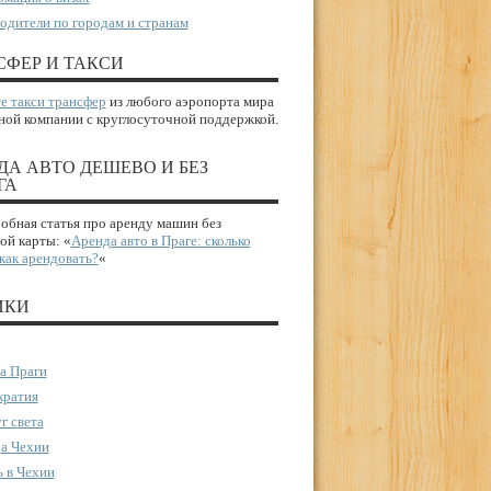
одители по городам и странам
СФЕР И ТАКСИ
е такси трансфер
из любого аэропорта мира
ной компании с круглосуточной поддержкой.
ДА АВТО ДЕШЕВО И БЕЗ
ГА
бная статья про аренду машин без
ой карты: «
Аренда авто в Праге: сколько
 как арендовать?
«
ИКИ
а Праги
ратия
г света
а Чехии
 в Чехии