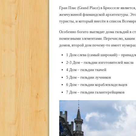
Гран Плас (Grand Place) в Брюсселе являетс
жемчужиной фламандской архитектуры. Это 
туристы, и который внесён в список Всем
Особенно богато выглядят дома гильдий в с
помпезными элементами. Перечислю, каким 
домов, второй дом почему-то имеет нумерац
1 Дом слева (самый широкий) – принадл
2-3 Дом – гильдии изготовителей масла
4 Дом – гильдии ткачей
5 Дом – гильдии лучников
6 Дом – гильдии кораблевладельцев
7 Дом – гильдии галантерейщиков