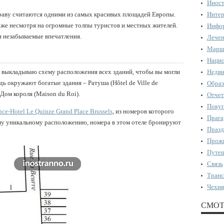
Иност
раву считаются одними из самых красивых площадей Европы.
Интер
аже несмотря на огромные толпы туристов и местных жителей.
Инфор
и незабываемые впечатления.
Лечен
Марш
Нацио
 выкладываю схему расположения всех зданий, чтобы вы могли
Недви
дь окружают богатые здания – Ратуша (Hôtel de Ville de
Образ
 Дом короля (Maison du Roi).
Отчет
Поку
ce-Hotel Le Quinze Grand Place Brussels
, из номеров которого
Прага
му уникальному расположению, номера в этом отеле бронируют
Празд
Прожи
Путеш
Связь
Транс
Чехия
СМОТ