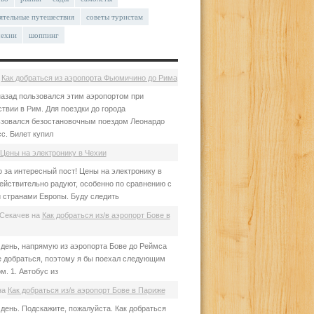
ятельные путешествия
советы туристам
чехии
шоппинг
а
Как добраться из аэропорта Фьюмичино до Рима
азад пользовался этим аэропортом при
твии в Рим. Для поездки до города
зовался безостановочным поездом Леонардо
с. Билет купил
Цены на электронику в Чехии
 за интересный пост! Цены на электронику в
ействительно радуют, особенно по сравнению с
 странами Европы. Буду следить
Секачев
на
Как добраться из/в аэропорт Бове в
день, напрямую из аэропорта Бове до Реймса
е добраться, поэтому я бы поехал следующим
м. 1. Автобус из
на
Как добраться из/в аэропорт Бове в Париже
день. Подскажите, пожалуйста. Как добраться