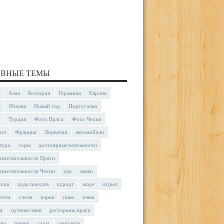
ВНЫЕ ТЕМЫ
Азия
Болгария
Германия
Европа
я
Италия
Новый год
Португалия
Турция
Фото Праги
Фото Чехии
чет
Франция
Хорватия
автомобили
тура
горы
достопримечательности
имечательности Праги
имечательности Чехии
еда
замки
ехии
куда поехать
курорт
море
отдых
етом
отели
парки
пиво
пляж
и
путешествия
рестораны праги
тво
рынки
сады
самолеты