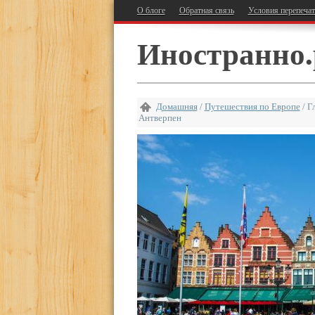
О блоге
Обратная связь
Условия перепеча
Иностранно.
Домашняя
/
Путешествия по Европе
/
Г
Антверпен