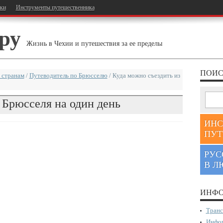
тки
Инструменты путешественника
ру
Жизнь в Чехии и путешествия за ее пределы
ПОИС
 странам
/
Путеводитель по Брюсселю
/
Куда можно съездить из
 Брюсселя на один день
ИНС
ПУТ
РУС
В Л
ИНФО
Транс
Инфор