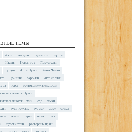
ВНЫЕ ТЕМЫ
Азия
Болгария
Германия
Европа
я
Италия
Новый год
Португалия
Турция
Фото Праги
Фото Чехии
чет
Франция
Хорватия
автомобили
тура
горы
достопримечательности
имечательности Праги
имечательности Чехии
еда
замки
ехии
куда поехать
курорт
море
отдых
етом
отели
парки
пиво
пляж
и
путешествия
рестораны праги
тво
рынки
сады
самолеты