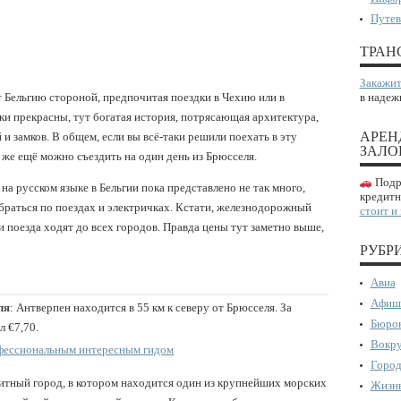
Путев
ТРАН
Закажит
 Бельгию стороной, предпочитая поездки в Чехию или в
в надеж
дки прекрасны, тут богатая история, потрясающая архитектура,
АРЕН
и замков. В общем, если вы всё-таки решили поехать в эту
ЗАЛО
а же ещё можно съездить на один день из Брюсселя.
Подро
а русском языке в Бельгии пока представлено не так много,
кредитн
браться по поездах и электричках. Кстати, железнодорожный
стоит и
и поезда ходят до всех городов. Правда цены тут заметно выше,
РУБР
Авиа
Афиш
ля
: Антверпен находится в 55 км к северу от Брюсселя. За
Бюрок
л €7,70.
Вокру
офессиональным интересным гидом
Город
тный город, в котором находится один из крупнейших морских
Жизнь