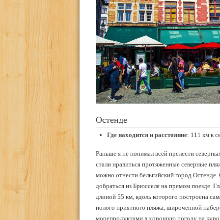
Остенде
Где находится и расстояние
: 111 км к 
Раньше я не понимал всей прелести северны
стали нравиться протяженные северные пляж
можно отнести бельгийский город Остенде. 
добраться из Брюсселя на прямом поезде. Г
длиной 55 км, вдоль которого построена сам
полого приятного пляжа, широченной набер
морепродуктами в хорошую погоду на кур