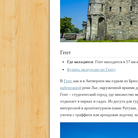
Гент
Где находится
: Гент находится в 57 км 
Купить экскурсию по Генту
В
Гент
, как и в Антверпен мы ездили из Брю
набережной
реки Лье, окруженной яркими д
Гент – студенческий город, где множество м
отдыхает в парках и садах. Из досуга для т
интересной в архитектурном плане Ратуши,
улочек с граффити или арендовав лодочку за