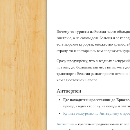
Почему-то туристы из России часто обходят
Австрию, а на самом деле Бельгия и её горо
есть морские курорты, множество крепостей 
страну, то я постараюсь вам подсказать куд
Сразу предупрежу, что выездных экскурсий н
поэтому до большинства мест вы можете до
транспорт в Бельгии развит просто отлично 
чем в Восточной Европе.
Антверпен
Где находится и расстояние до Брюссе
проезд в одну сторону на поезде я плати
Купить экскурсию по Антверпену с пр
Антверпен
–
красивый средневековый колори