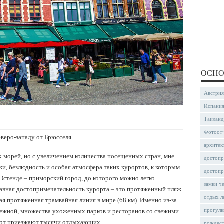
ОСНО
Австрия
Испани
Таиланд
Фотоот
северо-западу от Брюсселя.
архитек
х морей, но с увеличением количества посещенных стран, мне
достопр
и, безлюдность и особая атмосфера таких курортов, к которым
достопр
Остенде – приморский город, до которого можно легко
замки ч
лавная достопримечательность курорта – это протяженный пляж
отдых л
ая протяженная трамвайная линия в мире (68 км). Именно из-за
прогулк
ежной, множества ухоженных парков и ресторанов со свежими
орт приезжают тысячи отдыхающих.
рождес