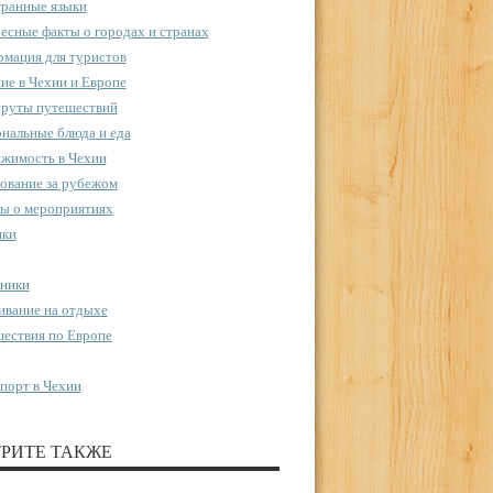
ранные языки
есные факты о городах и странах
мация для туристов
ие в Чехии и Европе
руты путешествий
нальные блюда и еда
жимость в Чехии
ование за рубежом
ы о мероприятиях
пки
ники
вание на отдыхе
ествия по Европе
порт в Чехии
РИТЕ ТАКЖЕ