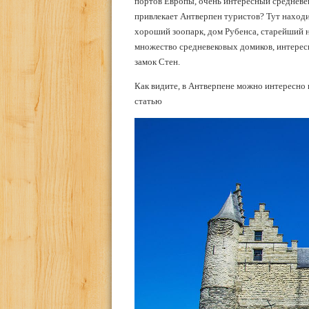
портов Европы, очень интересный средневе
привлекает Антверпен туристов? Тут наход
хороший зоопарк, дом Рубенса, старейший
множество средневековых домиков, интерес
замок Стен.
Как видите, в Антверпене можно интересно 
статью