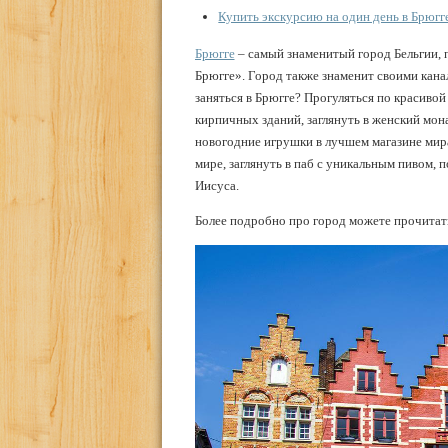
Купить экскурсию на один день в Брюгг
Брюгге
– самый знаменитый город Бельгии, 
Брюгге». Город также знаменит своими кана
заняться в Брюгге? Прогуляться по красив
кирпичных зданий, заглянуть в женский мона
новогодние игрушки в лучшем магазине мира
мире, заглянуть в паб с уникальным пивом, 
Иисуса.
Более подробно про город можете прочитать 