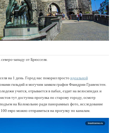
к северо-западу от Брюсселя.
сселя на 1 день. Город нас покорил просто
идеальной
омами гильдий и могучим замком графов Фландрии Гравенстен.
олодежи учится, отрывается в пабах, ездит на велосипедах и
уристов тут доступна прогулка по старому городу, осмотр
 подъем на Колокольню ради панорамных фото, исследование
 100 евро можно отправиться на прогулку по каналам.