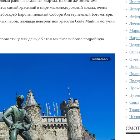
ковый район и алмазный квартал. Какими же объектами
Иност
ится самый красивый в мире железнодорожный вокзал, очень
Интер
 небоскреб Европы, мощный Собора Антверпенской Богоматери,
Инфор
ных пабов, площадь невероятной красоты Grote Markt и могучий
Лечен
Марш
Нацио
провести целый день, об этом мы писали более подробную
Недви
Образ
Отчет
Поку
Прага
Празд
Прожи
Путеш
Связь
Транс
Чехия
СМОТ