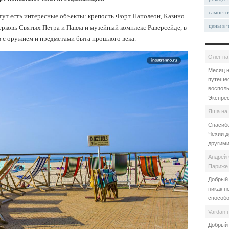
самосто
 тут есть интересные объекты: крепость Форт Наполеон, Казино
цены в 
Церковь Святых Петра и Павла и музейный комплекс Раверсейде, в
 с оружием и предметами быта прошлого века.
Олег
н
Месяц н
путешес
восполь
Экспрес
Яша
на
Спасибо
Чехии д
другими
Андрей 
Париже
Добрый 
никак н
способо
Vardan
Добрый 