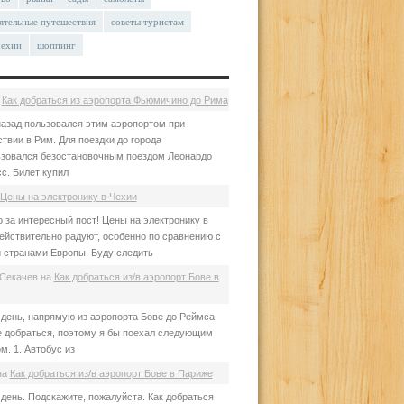
ятельные путешествия
советы туристам
чехии
шоппинг
а
Как добраться из аэропорта Фьюмичино до Рима
азад пользовался этим аэропортом при
твии в Рим. Для поездки до города
зовался безостановочным поездом Леонардо
с. Билет купил
Цены на электронику в Чехии
 за интересный пост! Цены на электронику в
ействительно радуют, особенно по сравнению с
 странами Европы. Буду следить
Секачев
на
Как добраться из/в аэропорт Бове в
день, напрямую из аэропорта Бове до Реймса
е добраться, поэтому я бы поехал следующим
м. 1. Автобус из
на
Как добраться из/в аэропорт Бове в Париже
день. Подскажите, пожалуйста. Как добраться