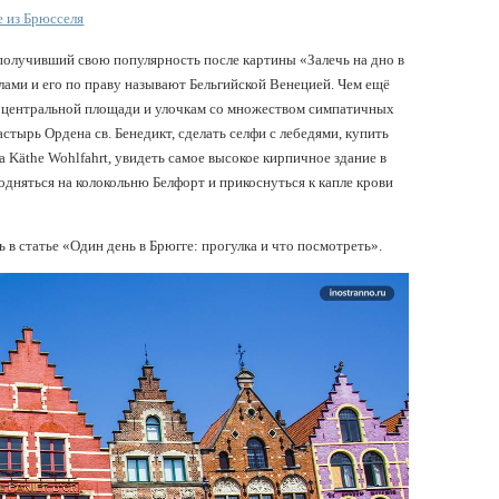
е из Брюсселя
получивший свою популярность после картины «Залечь на дно в
лами и его по праву называют Бельгийской Венецией. Чем ещё
ой центральной площади и улочкам со множеством симпатичных
стырь Ордена св. Бенедикт, сделать селфи с лебедями, купить
 Käthe Wohlfahrt, увидеть самое высокое кирпичное здание в
подняться на колокольню Белфорт и прикоснуться к капле крови
в статье «Один день в Брюгге: прогулка и что посмотреть».