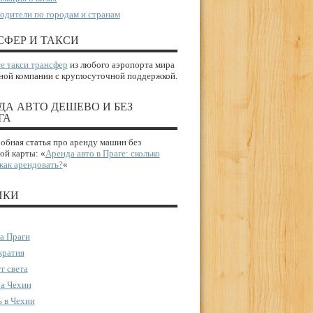
одители по городам и странам
СФЕР И ТАКСИ
е такси трансфер
из любого аэропорта мира
ной компании с круглосуточной поддержкой.
ДА АВТО ДЕШЕВО И БЕЗ
ГА
бная статья про аренду машин без
ой карты: «
Аренда авто в Праге: сколько
 как арендовать?
«
ИКИ
а Праги
ратия
г света
а Чехии
 в Чехии