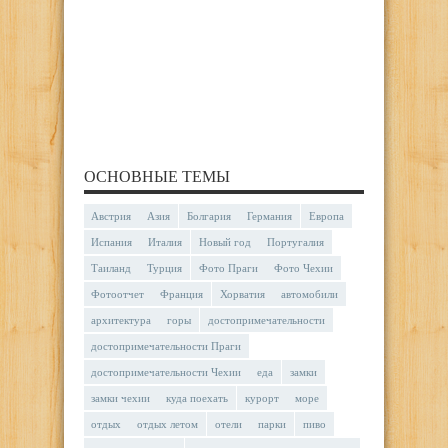
ОСНОВНЫЕ ТЕМЫ
Австрия
Азия
Болгария
Германия
Европа
Испания
Италия
Новый год
Португалия
Таиланд
Турция
Фото Праги
Фото Чехии
Фотоотчет
Франция
Хорватия
автомобили
архитектура
горы
достопримечательности
достопримечательности Праги
достопримечательности Чехии
еда
замки
замки чехии
куда поехать
курорт
море
отдых
отдых летом
отели
парки
пиво