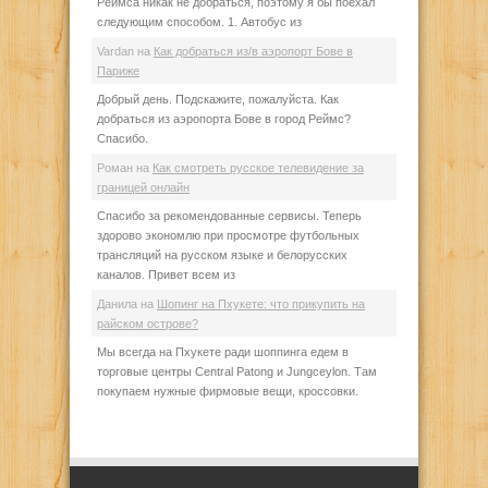
Реймса никак не добраться, поэтому я бы поехал
следующим способом. 1. Автобус из
Vardan
на
Как добраться из/в аэропорт Бове в
Париже
Добрый день. Подскажите, пожалуйста. Как
добраться из аэропорта Бове в город Реймс?
Спасибо.
Роман
на
Как смотреть русское телевидение за
границей онлайн
Спасибо за рекомендованные сервисы. Теперь
здорово экономлю при просмотре футбольных
трансляций на русском языке и белорусских
каналов. Привет всем из
Данила
на
Шопинг на Пхукете: что прикупить на
райском острове?
Мы всегда на Пхукете ради шоппинга едем в
торговые центры Central Patong и Jungceylon. Там
покупаем нужные фирмовые вещи, кроссовки.