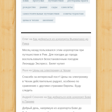
пляж
прогулки
путешествия
рестораны праги
рождество
рынки
сады
самолеты
самостоятельные путешествия
советы туристам
цены в чехии
шоппинг
Олег
на
Как добраться из аэропорта Фьюмичино до
Рима
Месяц назад пользовался этим аэропортом при
путешествии в Рим. Для поездки до города
воспользовался безостановочным поездом
Леонардо Экспресс. Билет купил
Яша
на
Цены на электронику в Чехии
Спасибо за интересный пост! Цены на электронику
в Чехии действительно радуют, особенно по
сравнению с другими странами Европы. Буду
следить
Андрей Секачев
на
Как добраться из/в аэропорт Бове
в Париже
Добрый день, напрямую из аэропорта Бове до