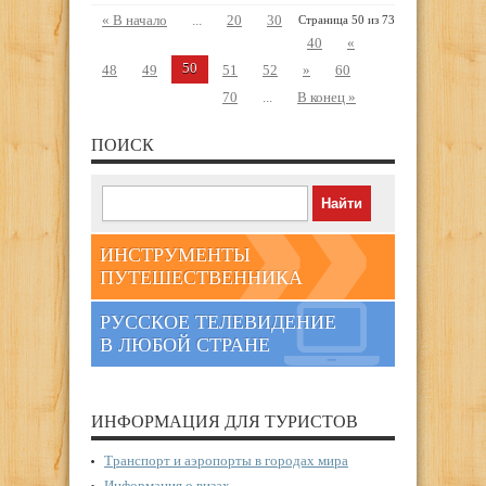
« В начало
...
20
30
Страница 50 из 73
40
«
50
48
49
51
52
»
60
70
...
В конец »
ПОИСК
ИНСТРУМЕНТЫ
ПУТЕШЕСТВЕННИКА
РУССКОЕ ТЕЛЕВИДЕНИЕ
В ЛЮБОЙ СТРАНЕ
ИНФОРМАЦИЯ ДЛЯ ТУРИСТОВ
Транспорт и аэропорты в городах мира
Информация о визах