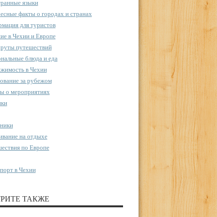
ранные языки
есные факты о городах и странах
мация для туристов
ие в Чехии и Европе
руты путешествий
нальные блюда и еда
жимость в Чехии
ование за рубежом
ы о мероприятиях
пки
ники
вание на отдыхе
ествия по Европе
порт в Чехии
РИТЕ ТАКЖЕ