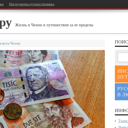
тки
Инструменты путешественника
ру
Жизнь в Чехии и путешествия за ее пределы
ПОИС
алюта Чехии
ИНС
ПУТ
РУС
В Л
ИНФО
Транс
Инфор