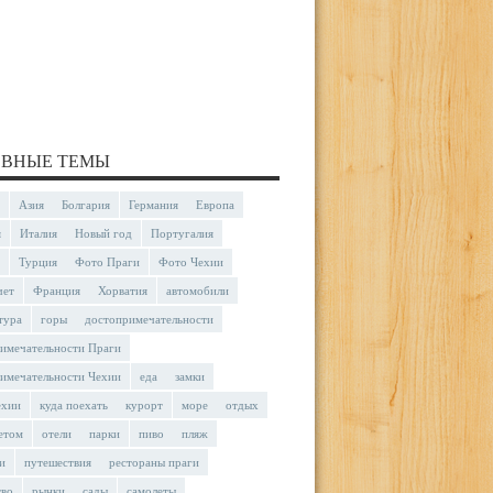
ВНЫЕ ТЕМЫ
Азия
Болгария
Германия
Европа
я
Италия
Новый год
Португалия
Турция
Фото Праги
Фото Чехии
чет
Франция
Хорватия
автомобили
тура
горы
достопримечательности
имечательности Праги
имечательности Чехии
еда
замки
ехии
куда поехать
курорт
море
отдых
етом
отели
парки
пиво
пляж
и
путешествия
рестораны праги
тво
рынки
сады
самолеты