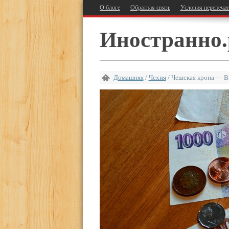
О блоге
Обратная связь
Условия перепеча
Иностранно.
Домашняя
/
Чехия
/
Чешская крона — В