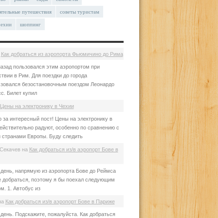
ятельные путешествия
советы туристам
чехии
шоппинг
а
Как добраться из аэропорта Фьюмичино до Рима
азад пользовался этим аэропортом при
твии в Рим. Для поездки до города
зовался безостановочным поездом Леонардо
с. Билет купил
Цены на электронику в Чехии
 за интересный пост! Цены на электронику в
ействительно радуют, особенно по сравнению с
 странами Европы. Буду следить
Секачев
на
Как добраться из/в аэропорт Бове в
день, напрямую из аэропорта Бове до Реймса
е добраться, поэтому я бы поехал следующим
м. 1. Автобус из
на
Как добраться из/в аэропорт Бове в Париже
день. Подскажите, пожалуйста. Как добраться