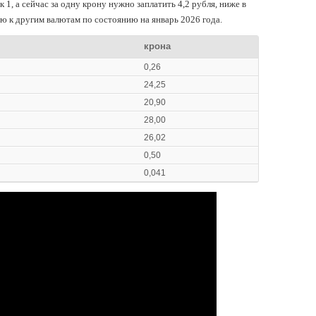
к 1, а сейчас за одну крону нужно заплатить 4,2 рубля, ниже в
 к другим валютам по состоянию на январь 2026 года.
крона
0,26
24,25
20,90
28,00
26,02
0,50
0,041