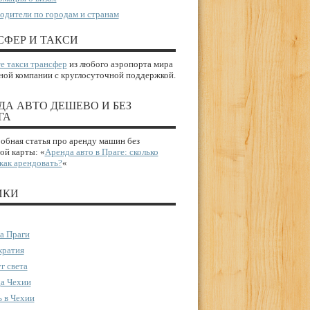
одители по городам и странам
СФЕР И ТАКСИ
е такси трансфер
из любого аэропорта мира
ной компании с круглосуточной поддержкой.
ДА АВТО ДЕШЕВО И БЕЗ
ГА
бная статья про аренду машин без
ой карты: «
Аренда авто в Праге: сколько
 как арендовать?
«
ИКИ
а Праги
ратия
г света
а Чехии
 в Чехии