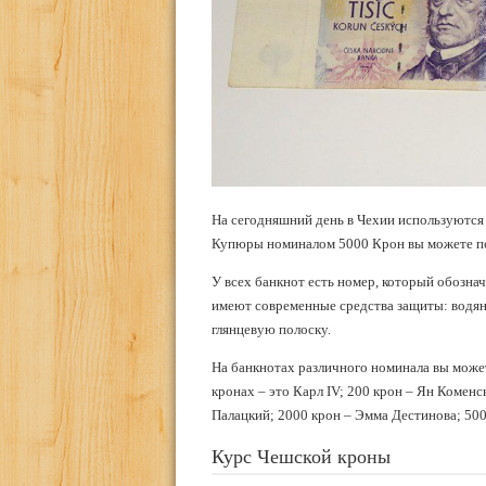
На сегодняшний день в Чехии используютс
Купюры номиналом 5000 Крон вы можете пол
У всех банкнот есть номер, который обозна
имеют современные средства защиты: водяно
глянцевую полоску.
На банкнотах различного номинала вы може
кронах – это Карл IV; 200 крон – Ян Комен
Палацкий; 2000 крон – Эмма Дестинова; 50
Курс Чешской кроны