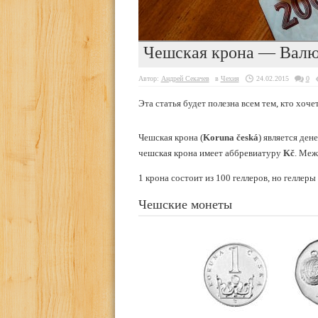
Чешская крона — Валю
Автор:
Андрей Секачев
в
Чехия
24.02.2015
0
Эта статья будет полезна всем тем, кто хоче
Чешская крона (
Koruna česká
) является де
чешская крона имеет аббревиатуру
Kč
. Меж
1 крона состоит из 100 геллеров, но геллер
Чешские монеты