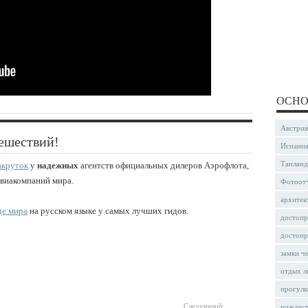
ОСНО
Австрия
ешествий!
Испани
Таиланд
акруток
у
надежных
агентств официальных дилеров Аэрофлота,
авиакомпаний мира.
Фотоот
архитек
де мира
на русском языке у самых лучших гидов.
достопр
достопр
замки ч
отдых л
прогулк
Следующий:
рождес