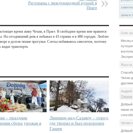
Рестораны с международной кухней в
самосто
Праге
цены в 
астоящее время живу Чехии, в Праге. В свободное время мне нравится
Олег
н
ы. На сегодняшний день я побывал в 43 странах и в 486 городах. Люблю
Месяц н
море и долгие пешие прогулки. Слегка побаиваюсь самолетов, поэтому
путешес
 видах транспорта.
восполь
Экспрес
Яша
на
Спасибо
Чехии д
другими
Андрей 
Париже
Добрый 
никак н
способо
ки – праздник
Липнице-над-Сазавоу – город,
шения сбора урожая в
где творил и был похоронен
Vardan
Гашек
Добрый 