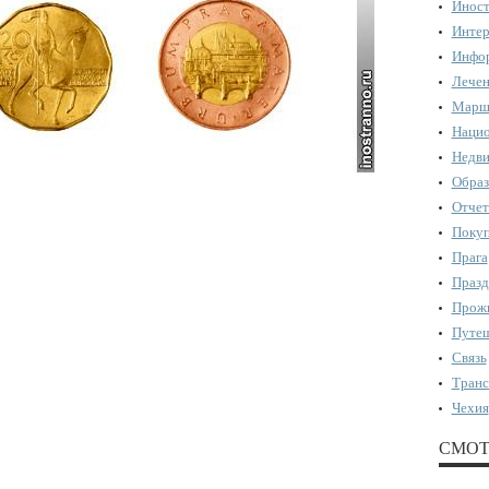
Иност
Интер
Инфор
Лечен
Марш
Нацио
Недви
Образ
Отчет
Поку
Прага
Празд
Прожи
Путеш
Связь
Транс
Чехия
СМОТ