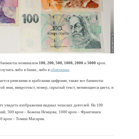
я банкноты номиналом
100, 200, 500, 1000, 2000
и
5000
крон.
учить либо в банке, либо в
обменнике
.
чается римскими и арабскими цифрами, также все банкноты
й знак, микротекст, номер, скрытый текст, меняющиеся цвета, и
те увидеть изображения видных чешских деятелей. На 100
ский; 500 крон – Божена Немцова; 1000 крон – Франтишек
00 крон – Томаш Масарик.