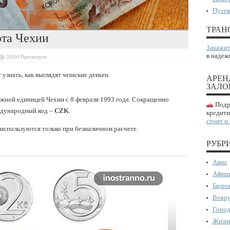
Путев
ТРАН
та Чехии
Закажит
в надеж
20504 Просмотров
т узнать, как выглядят чешские деньги.
АРЕН
ЗАЛО
нежной единицей Чехии с 8 февраля 1993 года. Сокращенно
Подро
дународный код –
CZK
.
кредитн
стоит и
ы используются только при безналичном расчете.
РУБР
Авиа
Афиш
Бюрок
Вокру
Город
Жизнь