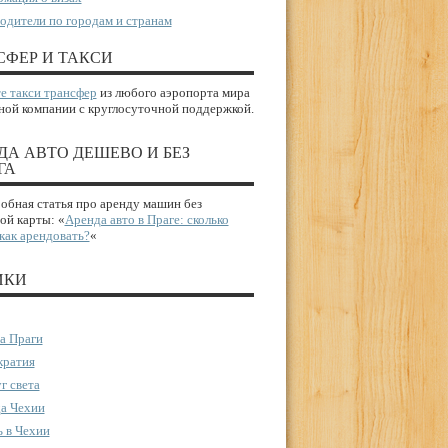
одители по городам и странам
СФЕР И ТАКСИ
е такси трансфер
из любого аэропорта мира
ной компании с круглосуточной поддержкой.
ДА АВТО ДЕШЕВО И БЕЗ
ГА
бная статья про аренду машин без
ой карты: «
Аренда авто в Праге: сколько
 как арендовать?
«
ИКИ
а Праги
ратия
г света
а Чехии
 в Чехии