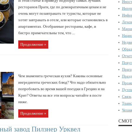
В этой статье я приведу подборку самых лучших
Иност
ресторанов Праги, где по демократичным ценам и не
Интер
очень могут позавтракать те туристы, которые не
Инфор
хотят завтракать в отеле, или которые остановились в
Лечен
апартаментах. Отобранные рестораны, кафе, и
Марш
бистро примечательны тем, что ...
Нацио
Недви
Продолжение »
Образ
Отчет
Поку
Прага
Чем знаменита греческая кухня? Каковы основные
Празд
ингредиенты греческих блюд? Что надо обязательно
Прожи
попробовать во время вашей поездки в Грецию и на
Путеш
Крит? Ответы на все эти вопросы читайте в посте
Связь
ниже.
Транс
Чехия
Продолжение »
СМОТ
ный завод Пилзнер Урквел