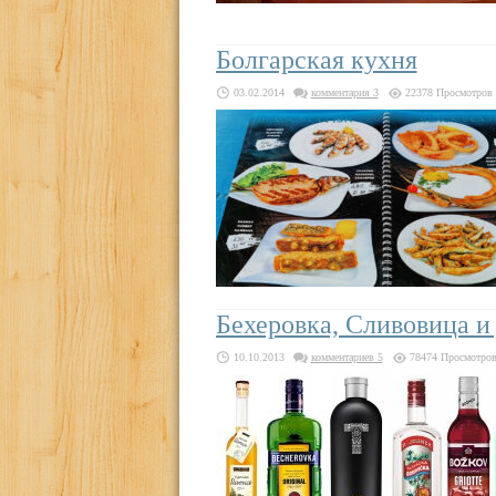
Болгарская кухня
03.02.2014
комментария 3
22378 Просмотров
Бехеровка, Сливовица и
10.10.2013
комментариев 5
78474 Просмотро