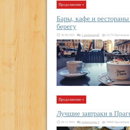
Продолжение »
Бары, кафе и рестораны
берегу
30.08.2015
1 комментарий
21174 Просмотров
Продолжение »
Лучшие завтраки в Праг
04.11.2014
комментария 4
34608 Просмотров