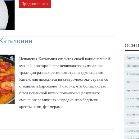
Продолжение »
 Каталонии
ОСНО
Австрия
Испанская Каталония славится своей национальной
кухней, в которой перемешиваются кулинарные
Испани
традиции разных регионов страны (для справки,
Таиланд
Каталония находится на северо-востоке страны со
Фотоот
столицей в Барселоне). Говорят, что большинство
архитек
блюд испанской кухни появилось в результате
достопр
смешения различных ингредиентов бедными
крестьянами, фермерами, ...
достопр
замки ч
отдых л
прогулк
рождес