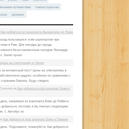
ятельные путешествия
советы туристам
чехии
шоппинг
а
Как добраться из аэропорта Фьюмичино до Рима
азад пользовался этим аэропортом при
твии в Рим. Для поездки до города
зовался безостановочным поездом Леонардо
с. Билет купил
Цены на электронику в Чехии
 за интересный пост! Цены на электронику в
ействительно радуют, особенно по сравнению с
 странами Европы. Буду следить
Секачев
на
Как добраться из/в аэропорт Бове в
день, напрямую из аэропорта Бове до Реймса
е добраться, поэтому я бы поехал следующим
м. 1. Автобус из
на
Как добраться из/в аэропорт Бове в Париже
день. Подскажите, пожалуйста. Как добраться