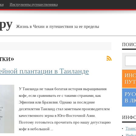
тки
Инструменты путешественника
ру
Жизнь в Чехии и путешествия за ее пределы
ПОИС
тки
»
ейной плантации в Таиланде
ИНС
ПУТ
У Таиланда не такая богатая история выращивания
РУС
кофе, если сравнивать ее с такими странами, как
В Л
Эфиопия или Бразилия. Однако за последние
десятилетия Таиланд стал заметным производителем
качественного зерна в Юго-Восточной Азии.
ИНФО
Поэтому готовьтесь прочитать про нашу дегустацию
Транс
кофе в небольшой ...
Инфор