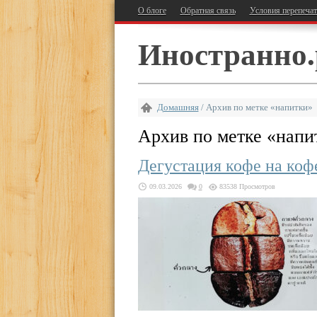
О блоге
Обратная связь
Условия перепеча
Иностранно.
Домашняя
/
Архив по метке «напитки»
Архив по метке «
напи
Дегустация кофе на коф
09.03.2026
0
83538 Просмотров