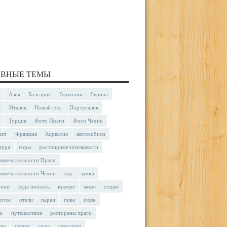
ВНЫЕ ТЕМЫ
Азия
Болгария
Германия
Европа
я
Италия
Новый год
Португалия
Турция
Фото Праги
Фото Чехии
чет
Франция
Хорватия
автомобили
тура
горы
достопримечательности
имечательности Праги
имечательности Чехии
еда
замки
ехии
куда поехать
курорт
море
отдых
етом
отели
парки
пиво
пляж
и
путешествия
рестораны праги
тво
рынки
сады
самолеты