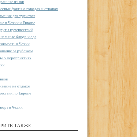
ранные языки
есные факты о городах и странах
мация для туристов
ие в Чехии и Европе
руты путешествий
нальные блюда и еда
жимость в Чехии
ование за рубежом
ы о мероприятиях
пки
ники
вание на отдыхе
ествия по Европе
порт в Чехии
РИТЕ ТАКЖЕ