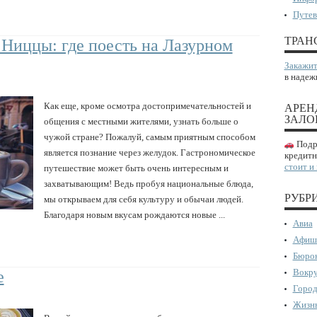
Путев
ТРАН
 Ниццы: где поесть на Лазурном
Закажит
в надеж
Как еще, кроме осмотра достопримечательностей и
АРЕН
ЗАЛО
общения с местными жителями, узнать больше о
чужой стране? Пожалуй, самым приятным способом
Подро
является познание через желудок. Гастрономическое
кредитн
стоит и
путешествие может быть очень интересным и
захватывающим! Ведь пробуя национальные блюда,
РУБР
мы открываем для себя культуру и обычаи людей.
Благодаря новым вкусам рождаются новые ...
Авиа
Афиш
Бюрок
Вокру
е
Город
Жизнь