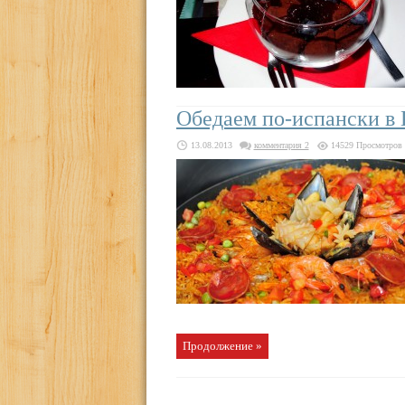
Обедаем по-испански в
13.08.2013
комментария 2
14529 Просмотров
Продолжение »