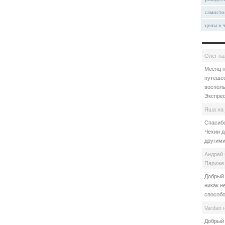
самосто
цены в 
Олег
н
Месяц н
путешес
восполь
Экспрес
Яша
на
Спасибо
Чехии д
другими
Андрей 
Париже
Добрый 
никак н
способо
Vardan
Добрый 