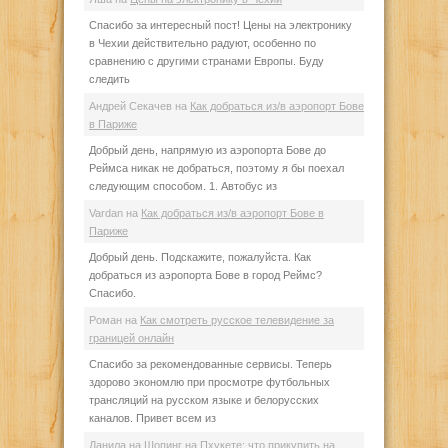
Спасибо за интересный пост! Цены на электронику
в Чехии действительно радуют, особенно по
сравнению с другими странами Европы. Буду
следить
Андрей Секачев
на
Как добраться из/в аэропорт Бове
в Париже
Добрый день, напрямую из аэропорта Бове до
Реймса никак не добраться, поэтому я бы поехал
следующим способом. 1. Автобус из
Vardan
на
Как добраться из/в аэропорт Бове в
Париже
Добрый день. Подскажите, пожалуйста. Как
добраться из аэропорта Бове в город Реймс?
Спасибо.
Роман
на
Как смотреть русское телевидение за
границей онлайн
Спасибо за рекомендованные сервисы. Теперь
здорово экономлю при просмотре футбольных
трансляций на русском языке и белорусских
каналов. Привет всем из
Данила
на
Шопинг на Пхукете: что прикупить на