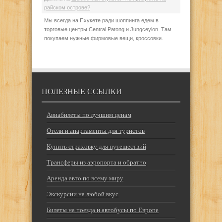
райском острове?
Мы всегда на Пхукете ради шоппинга едем в
торговые центры Central Patong и Jungceylon. Там
покупаем нужные фирмовые вещи, кроссовки.
ПОЛЕЗНЫЕ ССЫЛКИ
Авиабилеты по лучшим ценам
Отели и апартаменты для туристов
Купить страховку для путешествий
Трансферы из аэропорта и обратно
Аренда авто по всему миру
Экскурсии на любой вкус
Билеты на поезда и автобусы по Европе