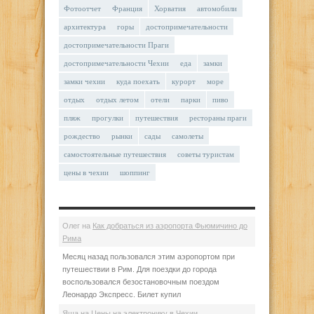
Фотоотчет
Франция
Хорватия
автомобили
архитектура
горы
достопримечательности
достопримечательности Праги
достопримечательности Чехии
еда
замки
замки чехии
куда поехать
курорт
море
отдых
отдых летом
отели
парки
пиво
пляж
прогулки
путешествия
рестораны праги
рождество
рынки
сады
самолеты
самостоятельные путешествия
советы туристам
цены в чехии
шоппинг
Олег
на
Как добраться из аэропорта Фьюмичино до
Рима
Месяц назад пользовался этим аэропортом при
путешествии в Рим. Для поездки до города
воспользовался безостановочным поездом
Леонардо Экспресс. Билет купил
Яша
на
Цены на электронику в Чехии