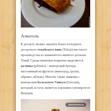
Алкоголь
К десерту можно заказать бокал холодного
десертного
токайского вина
(Tokaji) местного
производства из знаменитого винного региона
Токай. Среди напитков покрепче выделяется
палинка
(pálinka) – венгерский бренди,
настоянный на фруктах (виноград, груша,
абрикос, яблоко). Многие также знакомы с
венгерским
бальзамом Уникум
(Unicum),
который, кстати, является хорошим сувениром из
Венгрии.