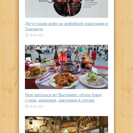
Дегустация кофе на кофейной плантации в
Таиланде
09.03.2026
Чем питаться во Вьетнаме: обзор блюд,
супов, напитков, завтраков в отелях
06.01.2025