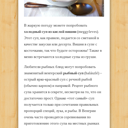
В жаркую погоду можете попробовать
холодный суп из кислой вишни
(meggyleves).
Этот суп, как правило, подается со сметаной в
качестве закуски или десерта. Вишня в супе с
косточками, так что будьте осторожны! Также в
меню встречаются холодные супы из груши.
Любители рыбных блюд могут попробовать
знаменитый венгерский
рыбный суп
(halászlé) –
острый ярко-красный суп с речной рыбой
(обычно карпом) и паприкой. Рецепт рыбного
супа хранится в секрете, несмотря на то, что он
достаточно прост. Однако «тот самый» суп
получается только при сочетании правильных
пропорций специй, лука, и рыбы. В Венгрии
очень часто проводятся соревнования по
приготовлению этого супа на местных рынках