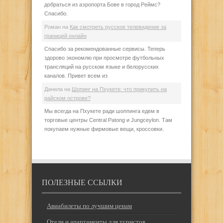
добраться из аэропорта Бове в город Реймс?
Спасибо.
Роман
на
Как смотреть русское телевидение за
границей онлайн
Спасибо за рекомендованные сервисы. Теперь
здорово экономлю при просмотре футбольных
трансляций на русском языке и белорусских
каналов. Привет всем из
Данила
на
Шопинг на Пхукете: что прикупить на
райском острове?
Мы всегда на Пхукете ради шоппинга едем в
торговые центры Central Patong и Jungceylon. Там
покупаем нужные фирмовые вещи, кроссовки.
ПОЛЕЗНЫЕ ССЫЛКИ
Авиабилеты по лучшим ценам
Отели и апартаменты для туристов