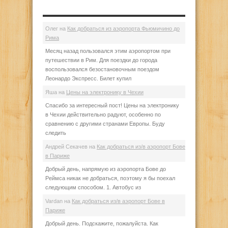
Олег
на
Как добраться из аэропорта Фьюмичино до
Рима
Месяц назад пользовался этим аэропортом при
путешествии в Рим. Для поездки до города
воспользовался безостановочным поездом
Леонардо Экспресс. Билет купил
Яша
на
Цены на электронику в Чехии
Спасибо за интересный пост! Цены на электронику
в Чехии действительно радуют, особенно по
сравнению с другими странами Европы. Буду
следить
Андрей Секачев
на
Как добраться из/в аэропорт Бове
в Париже
Добрый день, напрямую из аэропорта Бове до
Реймса никак не добраться, поэтому я бы поехал
следующим способом. 1. Автобус из
Vardan
на
Как добраться из/в аэропорт Бове в
Париже
Добрый день. Подскажите, пожалуйста. Как