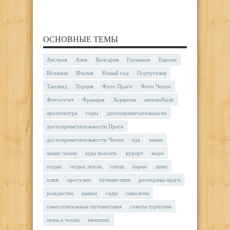
ОСНОВНЫЕ ТЕМЫ
Австрия
Азия
Болгария
Германия
Европа
Испания
Италия
Новый год
Португалия
Таиланд
Турция
Фото Праги
Фото Чехии
Фотоотчет
Франция
Хорватия
автомобили
архитектура
горы
достопримечательности
достопримечательности Праги
достопримечательности Чехии
еда
замки
замки чехии
куда поехать
курорт
море
отдых
отдых летом
отели
парки
пиво
пляж
прогулки
путешествия
рестораны праги
рождество
рынки
сады
самолеты
самостоятельные путешествия
советы туристам
цены в чехии
шоппинг