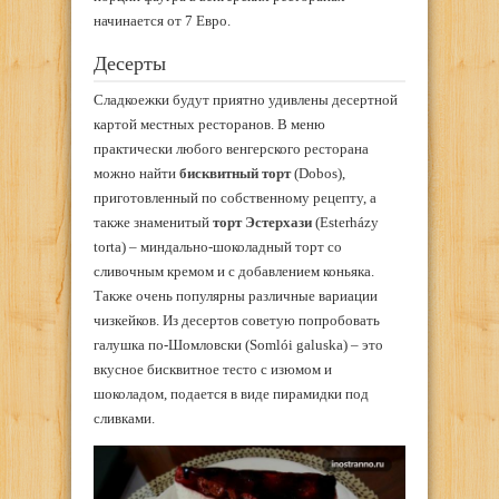
начинается от 7 Евро.
Десерты
Сладкоежки будут приятно удивлены десертной
картой местных ресторанов. В меню
практически любого венгерского ресторана
можно найти
бисквитный торт
(Dobos),
приготовленный по собственному рецепту, а
также знаменитый
торт Эстерхази
(Esterházy
torta) – миндально-шоколадный торт со
сливочным кремом и с добавлением коньяка.
Также очень популярны различные вариации
чизкейков. Из десертов советую попробовать
галушка по-Шомловски (Somlói galuska) – это
вкусное бисквитное тесто с изюмом и
шоколадом, подается в виде пирамидки под
сливками.