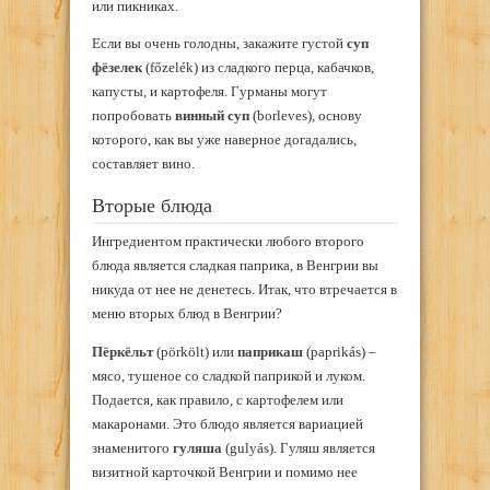
или пикниках.
Если вы очень голодны, закажите густой
суп
фёзелек
(főzelék) из сладкого перца, кабачков,
капусты, и картофеля. Гурманы могут
попробовать
винный суп
(borleves), основу
которого, как вы уже наверное догадались,
составляет вино.
Вторые блюда
Ингредиентом практически любого второго
блюда является сладкая паприка, в Венгрии вы
никуда от нее не денетесь. Итак, что втречается в
меню вторых блюд в Венгрии?
Пёркёльт
(pörkölt) или
паприкаш
(paprikás) –
мясо, тушеное со сладкой паприкой и луком.
Подается, как правило, с картофелем или
макаронами. Это блюдо является вариацией
знаменитого
гуляша
(gulyás). Гуляш является
визитной карточкой Венгрии и помимо нее