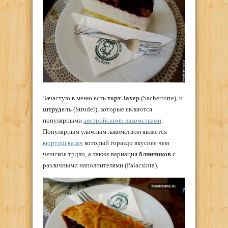
Зачастую в меню есть
торт Захер
(Sachertorte), и
штрудель
(Strudel), которые являются
популярными
австрийскими лакомствами
.
Популярным уличным лакомством является
кюртош калач
который гораздо вкуснее чем
чешское трдло, а также вариация
блинчиков
с
различными наполнителями (Palacsinta).