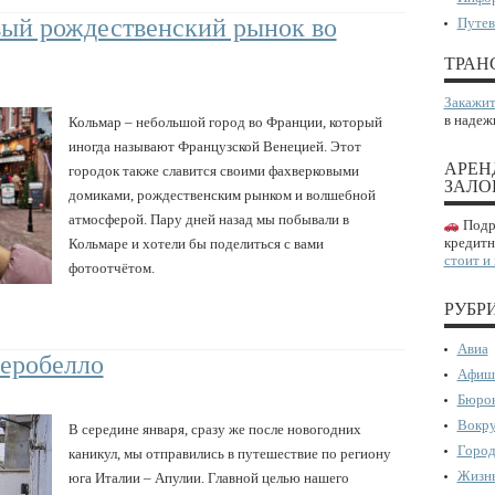
вый рождественский рынок во
Путев
ТРАН
Закажит
в надеж
Кольмар – небольшой город во Франции, который
иногда называют Французской Венецией. Этот
АРЕН
городок также славится своими фахверковыми
ЗАЛО
домиками, рождественским рынком и волшебной
атмосферой. Пару дней назад мы побывали в
Подро
кредитн
Кольмаре и хотели бы поделиться с вами
стоит и
фотоотчётом.
РУБР
Авиа
беробелло
Афиш
Бюрок
Вокру
В середине января, сразу же после новогодних
Город
каникул, мы отправились в путешествие по региону
Жизнь
юга Италии – Апулии. Главной целью нашего