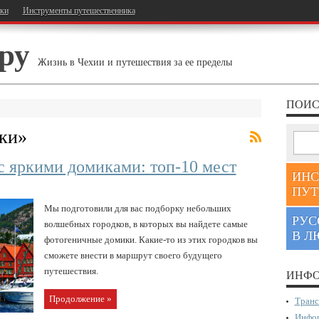
тки
Инструменты путешественника
ру
Жизнь в Чехии и путешествия за ее пределы
ПОИС
ки
»
с яркими домиками: топ-10 мест
ИНС
ПУТ
Мы подготовили для вас подборку небольших
РУС
волшебных городков, в которых вы найдете самые
В Л
фотогеничные домики. Какие-то из этих городков вы
сможете внести в маршрут своего будущего
путешествия.
ИНФО
Продолжение »
Транс
Инфор