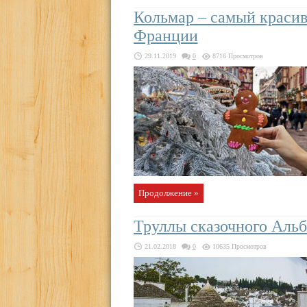
Кольмар – самый краси
Франции
29.11.2019
0
8716 Просмотров
Продолжение »
Труллы сказочного Аль
21.02.2018
0
10635 Просмотров