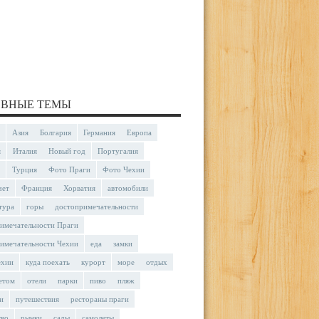
ВНЫЕ ТЕМЫ
Азия
Болгария
Германия
Европа
я
Италия
Новый год
Португалия
Турция
Фото Праги
Фото Чехии
чет
Франция
Хорватия
автомобили
тура
горы
достопримечательности
имечательности Праги
имечательности Чехии
еда
замки
ехии
куда поехать
курорт
море
отдых
етом
отели
парки
пиво
пляж
и
путешествия
рестораны праги
тво
рынки
сады
самолеты