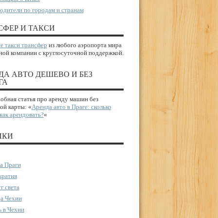
одители по городам и странам
СФЕР И ТАКСИ
е такси трансфер
из любого аэропорта мира
ной компании с круглосуточной поддержкой.
ДА АВТО ДЕШЕВО И БЕЗ
ГА
бная статья про аренду машин без
ой карты: «
Аренда авто в Праге: сколько
 как арендовать?
«
ИКИ
а Праги
ратия
г света
а Чехии
 в Чехии