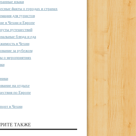
ранные языки
есные факты о городах и странах
мация для туристов
ие в Чехии и Европе
руты путешествий
нальные блюда и еда
жимость в Чехии
ование за рубежом
ы о мероприятиях
пки
ники
вание на отдыхе
ествия по Европе
порт в Чехии
РИТЕ ТАКЖЕ