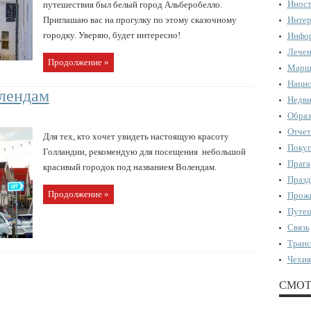
Иност
путешествия был белый город Альберобелло.
Приглашаю вас на прогулку по этому сказочному
Интер
городку. Уверяю, будет интересно!
Инфор
Лечен
Продолжение »
Марш
Нацио
олендам
Недви
Образ
Отчет
Для тех, кто хочет увидеть настоящую красоту
Поку
Голландии, рекомендую для посещения небольшой
Прага
красивый городок под названием Волендам.
Празд
Продолжение »
Прожи
Путеш
Связь
Транс
Чехия
СМОТ