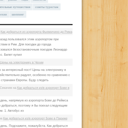
ятельные путешествия
советы туристам
чехии
шоппинг
а
Как добраться из аэропорта Фьюмичино до Рима
азад пользовался этим аэропортом при
твии в Рим. Для поездки до города
зовался безостановочным поездом Леонардо
с. Билет купил
Цены на электронику в Чехии
 за интересный пост! Цены на электронику в
ействительно радуют, особенно по сравнению с
 странами Европы. Буду следить
Секачев
на
Как добраться из/в аэропорт Бове в
день, напрямую из аэропорта Бове до Реймса
е добраться, поэтому я бы поехал следующим
м. 1. Автобус из
на
Как добраться из/в аэропорт Бове в Париже
день. Подскажите, пожалуйста. Как добраться