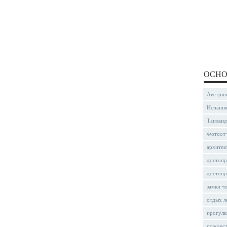
ОСНО
Австрия
Испани
Таиланд
Фотоот
архитек
достопр
достопр
замки ч
отдых л
прогулк
рождес