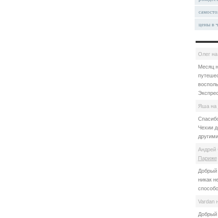
самосто
цены в 
Олег
н
Месяц н
путешес
восполь
Экспрес
Яша
на
Спасибо
Чехии д
другими
Андрей 
Париже
Добрый 
никак н
способо
Vardan
Добрый 