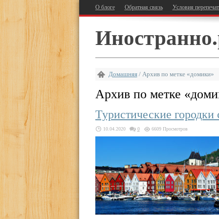
О блоге
Обратная связь
Условия перепеча
Иностранно.
Домашняя
/
Архив по метке «домики»
Архив по метке «
доми
Туристические городки 
10.04.2020
0
6609 Просмотров