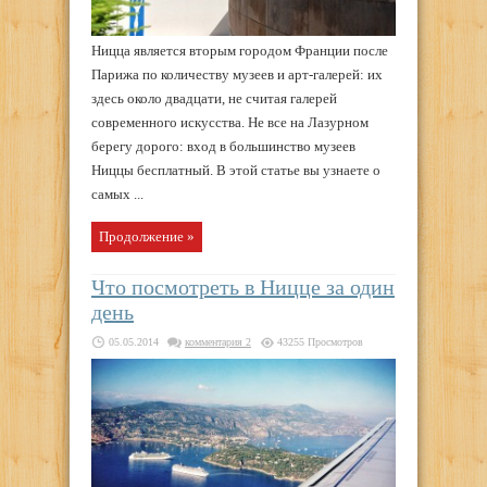
Ницца является вторым городом Франции после
Парижа по количеству музеев и арт-галерей: их
здесь около двадцати, не считая галерей
современного искусства. Не все на Лазурном
берегу дорого: вход в большинство музеев
Ниццы бесплатный. В этой статье вы узнаете о
самых ...
Продолжение »
Что посмотреть в Ницце за один
день
05.05.2014
комментария 2
43255 Просмотров