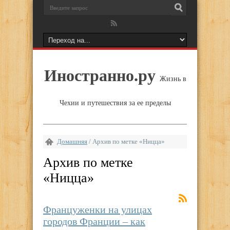
Иностранно.ру
Жизнь в
Чехии и путешествия за ее пределы
Домашняя
/
Архив по метке «Ницца»
Архив по метке
«
Ницца
»
Француженки на улицах
городов Франции – как