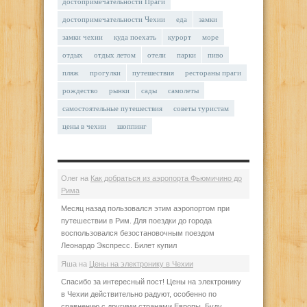
достопримечательности Праги
достопримечательности Чехии
еда
замки
замки чехии
куда поехать
курорт
море
отдых
отдых летом
отели
парки
пиво
пляж
прогулки
путешествия
рестораны праги
рождество
рынки
сады
самолеты
самостоятельные путешествия
советы туристам
цены в чехии
шоппинг
Олег
на
Как добраться из аэропорта Фьюмичино до
Рима
Месяц назад пользовался этим аэропортом при
путешествии в Рим. Для поездки до города
воспользовался безостановочным поездом
Леонардо Экспресс. Билет купил
Яша
на
Цены на электронику в Чехии
Спасибо за интересный пост! Цены на электронику
в Чехии действительно радуют, особенно по
сравнению с другими странами Европы. Буду