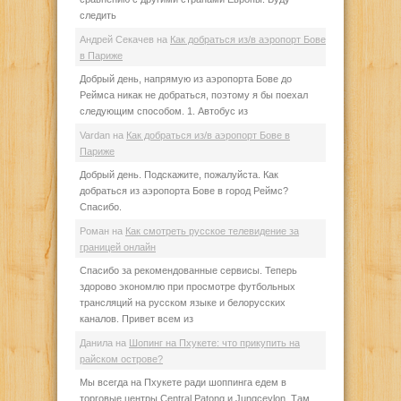
следить
Андрей Секачев
на
Как добраться из/в аэропорт Бове
в Париже
Добрый день, напрямую из аэропорта Бове до
Реймса никак не добраться, поэтому я бы поехал
следующим способом. 1. Автобус из
Vardan
на
Как добраться из/в аэропорт Бове в
Париже
Добрый день. Подскажите, пожалуйста. Как
добраться из аэропорта Бове в город Реймс?
Спасибо.
Роман
на
Как смотреть русское телевидение за
границей онлайн
Спасибо за рекомендованные сервисы. Теперь
здорово экономлю при просмотре футбольных
трансляций на русском языке и белорусских
каналов. Привет всем из
Данила
на
Шопинг на Пхукете: что прикупить на
райском острове?
Мы всегда на Пхукете ради шоппинга едем в
торговые центры Central Patong и Jungceylon. Там