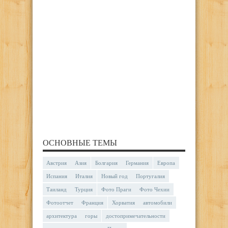
ОСНОВНЫЕ ТЕМЫ
Австрия
Азия
Болгария
Германия
Европа
Испания
Италия
Новый год
Португалия
Таиланд
Турция
Фото Праги
Фото Чехии
Фотоотчет
Франция
Хорватия
автомобили
архитектура
горы
достопримечательности