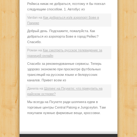
Реймса никак не добраться, поэтому я бы поехал
следующим способом. 1. Автобус из
Vardan
на
Как добраться из/в аэропорт Бове в
Париже
Добрый день. Подскажите, пожалуйста. Как
добраться из аэропорта Бове в город Реймс?
Спасибо.
Роман
на
Как смотреть русское телевидение за
границей онлайн
Спасибо за рекомендованные сервисы. Теперь
здорово экономлю при просмотре футбольных
трансляций на русском языке и белорусских
каналов. Привет всем из
Данила
на
Шопинг на Пхукете: что прикупить на
райском острове?
Мы всегда на Пхукете ради шоппинга едем в
торговые центры Central Patong и Jungceylon. Там
покупаем нужные фирмовые вещи, кроссовки.