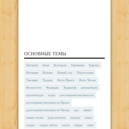
ОСНОВНЫЕ ТЕМЫ
Австрия
Азия
Болгария
Германия
Европа
Испания
Италия
Новый год
Португалия
Таиланд
Турция
Фото Праги
Фото Чехии
Фотоотчет
Франция
Хорватия
автомобили
архитектура
горы
достопримечательности
достопримечательности Праги
достопримечательности Чехии
еда
замки
замки чехии
куда поехать
курорт
море
отдых
отдых летом
отели
парки
пиво