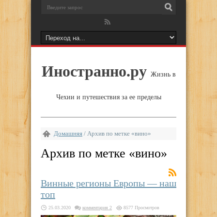
Иностранно.ру
Жизнь в
Чехии и путешествия за ее пределы
Домашняя
/
Архив по метке «вино»
Архив по метке «
вино
»
Винные регионы Европы — наш
топ
25.03.2020
комментария 2
8577 Просмотров