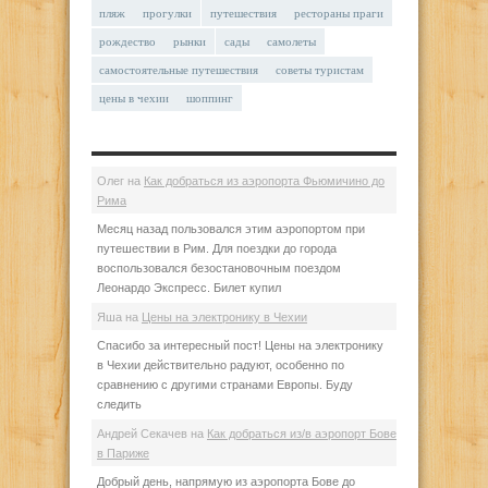
пляж
прогулки
путешествия
рестораны праги
рождество
рынки
сады
самолеты
самостоятельные путешествия
советы туристам
цены в чехии
шоппинг
Олег
на
Как добраться из аэропорта Фьюмичино до
Рима
Месяц назад пользовался этим аэропортом при
путешествии в Рим. Для поездки до города
воспользовался безостановочным поездом
Леонардо Экспресс. Билет купил
Яша
на
Цены на электронику в Чехии
Спасибо за интересный пост! Цены на электронику
в Чехии действительно радуют, особенно по
сравнению с другими странами Европы. Буду
следить
Андрей Секачев
на
Как добраться из/в аэропорт Бове
в Париже
Добрый день, напрямую из аэропорта Бове до