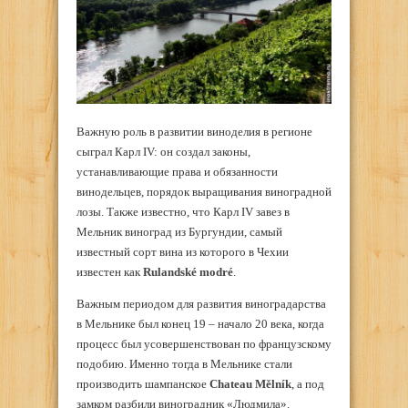
Важную роль в развитии виноделия в регионе
сыграл Карл IV: он создал законы,
устанавливающие права и обязанности
винодельцев, порядок выращивания виноградной
лозы. Также известно, что Карл IV завез в
Мельник виноград из Бургундии, самый
известный сорт вина из которого в Чехии
известен как
Rulandské modré
.
Важным периодом для развития виноградарства
в Мельнике был конец 19 – начало 20 века, когда
процесс был усовершенствован по французскому
подобию. Именно тогда в Мельнике стали
производить шампанское
Chateau Mělník
, а под
замком разбили виноградник «Людмила».