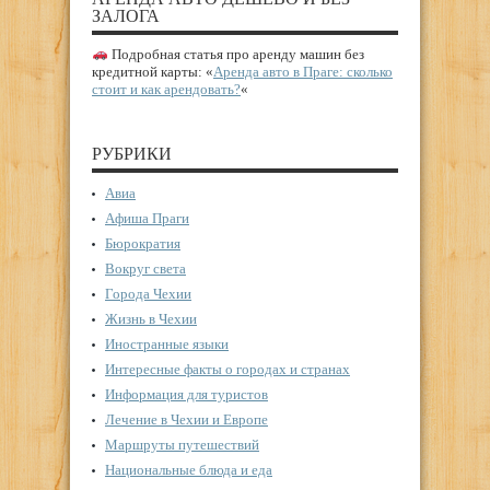
ЗАЛОГА
Подробная статья про аренду машин без
кредитной карты: «
Аренда авто в Праге: сколько
стоит и как арендовать?
«
РУБРИКИ
Авиа
Афиша Праги
Бюрократия
Вокруг света
Города Чехии
Жизнь в Чехии
Иностранные языки
Интересные факты о городах и странах
Информация для туристов
Лечение в Чехии и Европе
Маршруты путешествий
Национальные блюда и еда