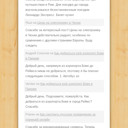
путешествии в Рим. Для поездки до города
воспользовался безостановочным поездом
Леонардо Экспресс. Билет купил
Яша
на
Цены на электронику в Чехии
Спасибо за интересный пост! Цены на электронику
в Чехии действительно радуют, особенно по
сравнению с другими странами Европы. Буду
следить
Андрей Секачев
на
Как добраться из/в аэропорт Бове
в Париже
Добрый день, напрямую из аэропорта Бове до
Реймса никак не добраться, поэтому я бы поехал
следующим способом. 1. Автобус из
Vardan
на
Как добраться из/в аэропорт Бове в
Париже
Добрый день. Подскажите, пожалуйста. Как
добраться из аэропорта Бове в город Реймс?
Спасибо.
Роман
на
Как смотреть русское телевидение за
границей онлайн
Спасибо за рекомендованные сервисы. Теперь