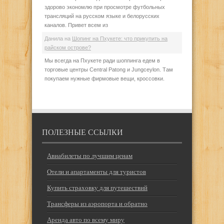
здорово экономлю при просмотре футбольных
трансляций на русском языке и белорусских
каналов. Привет всем из
Данила
на
Шопинг на Пхукете: что прикупить на
райском острове?
Мы всегда на Пхукете ради шоппинга едем в
торговые центры Central Patong и Jungceylon. Там
покупаем нужные фирмовые вещи, кроссовки.
ПОЛЕЗНЫЕ ССЫЛКИ
Авиабилеты по лучшим ценам
Отели и апартаменты для туристов
Купить страховку для путешествий
Трансферы из аэропорта и обратно
Аренда авто по всему миру