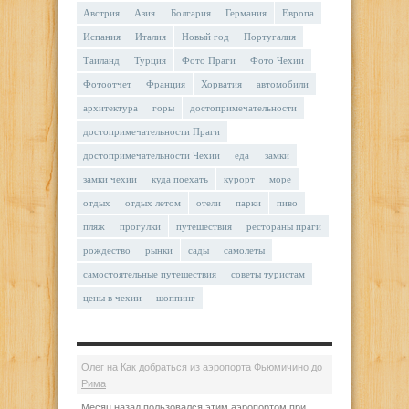
Австрия
Азия
Болгария
Германия
Европа
Испания
Италия
Новый год
Португалия
Таиланд
Турция
Фото Праги
Фото Чехии
Фотоотчет
Франция
Хорватия
автомобили
архитектура
горы
достопримечательности
достопримечательности Праги
достопримечательности Чехии
еда
замки
замки чехии
куда поехать
курорт
море
отдых
отдых летом
отели
парки
пиво
пляж
прогулки
путешествия
рестораны праги
рождество
рынки
сады
самолеты
самостоятельные путешествия
советы туристам
цены в чехии
шоппинг
Олег
на
Как добраться из аэропорта Фьюмичино до
Рима
Месяц назад пользовался этим аэропортом при