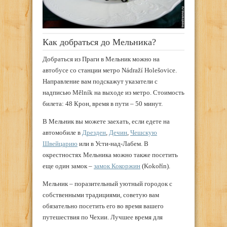
Как добраться до Мельника?
Добраться из Праги в Мельник можно на
автобусе со станции метро Nádraží Holešovice.
Направление вам подскажут указатели с
надписью Mělník на выходе из метро. Стоимость
билета: 48 Крон, время в пути – 50 минут.
В Мельник вы можете заехать, если едете на
автомобиле в
Дрезден
,
Дечин
,
Чешскую
Швейцарию
или в Усти-над-Лабем. В
окрестностях Мельника можно также посетить
еще один замок –
замок Кокоржин
(Kokořín).
Мельник – поразительный уютный городок с
собственными традициями, советую вам
обязательно посетить его во время вашего
путешествия по Чехии. Лучшее время для