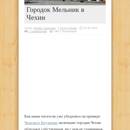
Городок Мельник в
Чехии
Автор:
Ксения Алексеева
в
Города Чехии
01.09.2014
1 комментарий
14871 Просмотров
Как наши читатели уже убедились на примере
Чешского Крумлова
, маленькие городки Чехии
обладают собственным, ни с чем не сравнимым