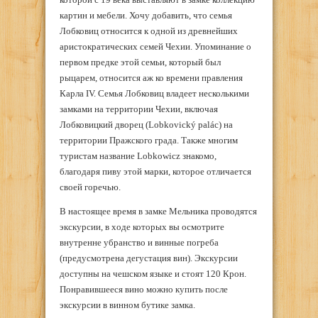
картин и мебели. Хочу добавить, что семья
Лобковиц относится к одной из древнейших
аристократических семей Чехии. Упоминание о
первом предке этой семьи, который был
рыцарем, относится аж ко времени правления
Карла IV. Семья Лобковиц владеет несколькими
замками на территории Чехии, включая
Лобковицкий дворец (Lobkovický palác) на
территории Пражского града. Также многим
туристам название Lobkowicz знакомо,
благодаря пиву этой марки, которое отличается
своей горечью.
В настоящее время в замке Мельника проводятся
экскурсии, в ходе которых вы осмотрите
внутренне убранство и винные погреба
(предусмотрена дегустация вин). Экскурсии
доступны на чешском языке и стоят 120 Крон.
Понравившееся вино можно купить после
экскурсии в винном бутике замка.