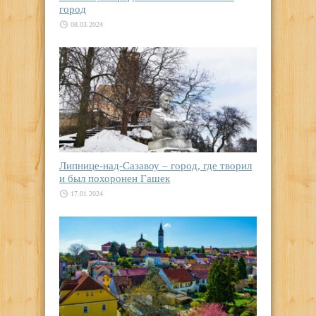
город
08.03.2024
Липнице-над-Сазавоу – город, где творил
и был похоронен Гашек
17.01.2024