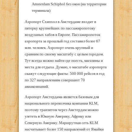
Amsterdam Schiphol без окон (на территории
терминала)
Аэропорт Схипхол в Амстердаме входит в
пятерку крупнейших по пассажиропотоку
воздушных хабов в Европе. Пассажиропоток
аэропорта за прошлый год составил более 67
млн. человек. Аэропорт очень крупный и
сравним по своему масштабу с целым городом.
Тут всегда можно найти где поесть, магазины и
места для отдыха. Думаю, о масштабе аэропорта
скажут следующие факты: 500 000 рейсов в год
по 327 направлениям совершают 70
авиакомпаний.
Аэропорт Амстердама является базовым для
национального перевозчика компании KLM,
поэтому транзитом через Амстердам можно
улететь в Южную Америку, Африку или
Северную Америку. Маршрутная сеть KLM
насчитывает более 150 направлений от Ямайки