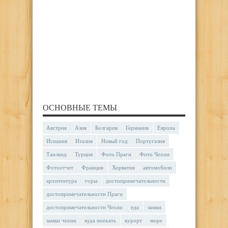
ОСНОВНЫЕ ТЕМЫ
Австрия
Азия
Болгария
Германия
Европа
Испания
Италия
Новый год
Португалия
Таиланд
Турция
Фото Праги
Фото Чехии
Фотоотчет
Франция
Хорватия
автомобили
архитектура
горы
достопримечательности
достопримечательности Праги
достопримечательности Чехии
еда
замки
замки чехии
куда поехать
курорт
море