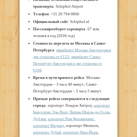
транспорта
: Schiphol Airport
Телефон
: +31 20 794 0800
Официальный сайт
: Schiphol.nl
Пассажирооборот аэропорта
: 67 млн.
человек в год (2026 год)
Стоимость перелета из Москвы и Санкт-
Петербурга
:
авиабилет Москва-Амстердам в
две стороны от €125
;
авиабилет Санкт-
Петербург-Амстердам в две стороны от
€108
.
Время в пути прямого рейса
: Москва-
Амстердам – 3 часа 40 минут; Санкт-
Петербург-Амстердам – 3 часа 5 минут.
Прямые рейсы совершаются в следующие
города
: аэропорт Лондон Хитроу,
аэропорт
Барселона Эль-Прат
,
Париж Шарль-де-Голль
,
Дублин
,
аэропорт Рим Фьюмичино
,
аэропорт Мадрид
, аэропорт Мюнхен,
аэропорт Дубай
,
аэропорт Нью-Йорк
,