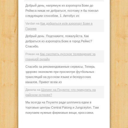
Добрый день, напрямую из аэропорта Бове до
Реймса никак не добраться, поэтому я бы поехал
следующим способом. 1. Автобус из
Vardan
на
Как добраться из/в аэропорт Бове в
Париже
Добрый день. Подскажите, пожалуйста. Как
добраться из аэропорта Бове в город Реймс?
Спасибо.
Роман
на
Как смотреть русское телевидение за
границей онлайн
Спасибо за рекомендованные сервисы. Теперь
здорово экономлю при просмотре футбольных
трансляций на русском языке и белорусских
каналов. Привет всем из
Данила
на
Шопинг на Пхукете: что прикупить на
райском острове?
Мы всегда на Пхукете ради шоппинга едем в
торговые центры Central Patong и Jungceylon. Там
покупаем нужные фирмовые вещи, кроссовки.