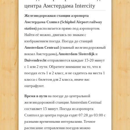
центра Амстердама Intercity
Железнодорожная станция аэропорта
Амстердама Схипол (Schiphol Airport railway
station)
располагается прямо под аэропортом.
Найти её можно, двигаясь по знакам с
изображением поезда. Поезда до станций
Amsterdam Centraal
(главный железнодорожный
вокзал Амстердама)
, Amsterdam Sloterdijk
и
Duivendrecht
отправляются каждые 15-20 минут
с 1 или 2 пути. Обратите внимание на то, что в
поездах есть 1 и 2 класс, и не садитесь на места 1
класса с билетом для 2 класса, иначе вас
оштрафуют.
Время в пути
на поезде до центральной
железнодорожной станции Amsterdam Centraal
составляет 15 минут. Поезда из аэропорта
Схипхол до центра города ездят 07:28 до 03:00 с
разными временными интервалами. Точное
расписание отправления поездов можно