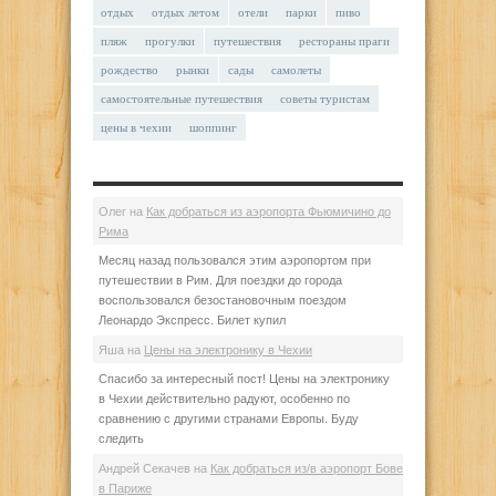
отдых
отдых летом
отели
парки
пиво
пляж
прогулки
путешествия
рестораны праги
рождество
рынки
сады
самолеты
самостоятельные путешествия
советы туристам
цены в чехии
шоппинг
Олег
на
Как добраться из аэропорта Фьюмичино до
Рима
Месяц назад пользовался этим аэропортом при
путешествии в Рим. Для поездки до города
воспользовался безостановочным поездом
Леонардо Экспресс. Билет купил
Яша
на
Цены на электронику в Чехии
Спасибо за интересный пост! Цены на электронику
в Чехии действительно радуют, особенно по
сравнению с другими странами Европы. Буду
следить
Андрей Секачев
на
Как добраться из/в аэропорт Бове
в Париже