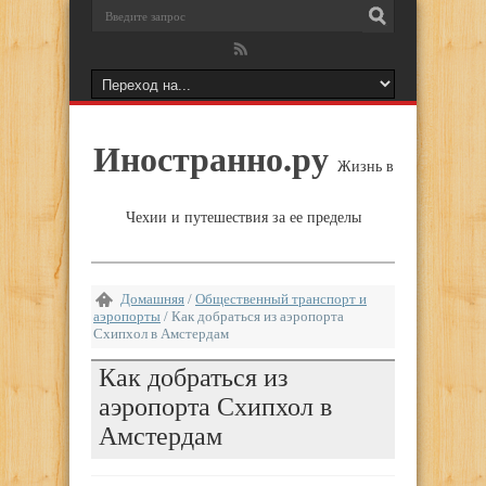
Иностранно.ру
Жизнь в
Чехии и путешествия за ее пределы
Домашняя
/
Общественный транспорт и
аэропорты
/
Как добраться из аэропорта
Схипхол в Амстердам
Как добраться из
аэропорта Схипхол в
Амстердам