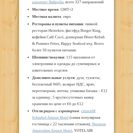
аэропорт Найроби
, всего 327 направлений
Местное время
: GMT+2
Местная валюта
: евро
Рестораны и пункты питания
: пивной
ресторан Heineken, фастфуд Burger King,
кофейня Café Cocó, деннерная Döner Kebab
& Pommes Frites, Happy Seafood итд. Всего
более 50 пунктов питания.
Шоппинг/покупки
: 115 магазинов от
электроники и одежды до сувенирных и
алкогольных отделов
Дополнительные услуги
: душ; туалеты;
бесплатный WiFi; возврат НДС; врач;
переговорная; аптека; упаковка багажа – €12
за единицу; 5 круглосуточных камер
хранения по цене от €6 до €12
Отели рядом с аэропортом
:
citizenM
Schiphol Airport Hotel
(самая популярная
гостиница с 22 тысячами отзывов),
Sheraton
Amsterdam Airport Hotel
, YOTELAIR