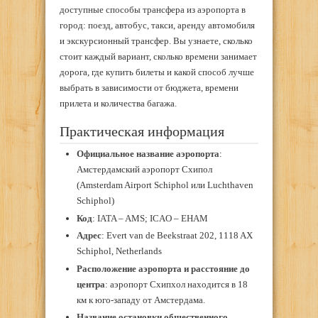
доступные способы трансфера из аэропорта в
город: поезд, автобус, такси, аренду автомобиля
и экскурсионный трансфер. Вы узнаете, сколько
стоит каждый вариант, сколько времени занимает
дорога, где купить билеты и какой способ лучше
выбрать в зависимости от бюджета, времени
прилета и количества багажа.
Практическая информация
Официальное название аэропорта
:
Амстердамский аэропорт Схипол
(Amsterdam Airport Schiphol или Luchthaven
Schiphol)
Код
: IATA – AMS; ICAO – EHAM
Адрес
: Evert van de Beekstraat 202, 1118 AX
Schiphol, Netherlands
Расположение аэропорта и расстояние до
центра
: аэропорт Схипхол находится в 18
км к юго-западу от Амстердама.
Название остановки общественного