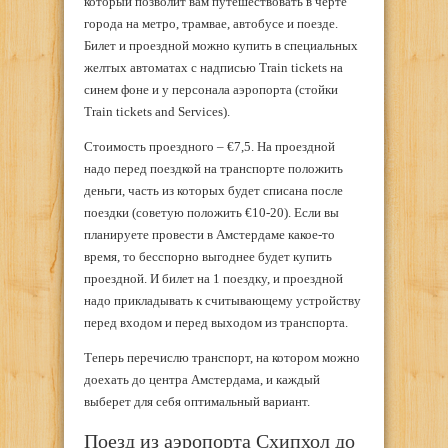
который позволит вам путешествовать в черте
города на метро, трамвае, автобусе и поезде.
Билет и проездной можно купить в специальных
желтых автоматах с надписью Train tickets на
синем фоне и у персонала аэропорта (стойки
Train tickets and Services).
Стоимость проездного – €7,5. На проездной
надо перед поездкой на транспорте положить
деньги, часть из которых будет списана после
поездки (советую положить €10-20). Если вы
планируете провести в Амстердаме какое-то
время, то бесспорно выгоднее будет купить
проездной. И билет на 1 поездку, и проездной
надо прикладывать к считывающему устройству
перед входом и перед выходом из транспорта.
Теперь перечислю транспорт, на котором можно
доехать до центра Амстердама, и каждый
выберет для себя оптимальный вариант.
Поезд из аэропорта Схипхол до