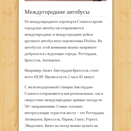
Междугородние автобусы
От международного аэропорта Схипхол кроме
городских автобусов отправляются
международные и междугородние рейсы
крупного автобусного перевозчика Flixbus. На
автобусах этой компании можно напрямую
добраться в следующие города: Роттердам,
Брюссель, Антверпен.
Например, билет Амстердам-Брюссель стоит
всего €8,99. Время в пути 2 часа 45 минут.
С железнодорожной станции Амстердам-
Схипхол отправляются как региональные, так и
скоростные международные прямые поезда по
50+ направлениям. Самые топовые,
интересующие туристов места – это Роттердам,
Антверпен, Брюссель, Париж, Гаага, Утрехт,
Эйндховен. Билет на поезд можно купить на