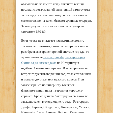
обязательно возьмите чек у таксиста в конце
поездки с детализацией уплаченной вами суммы
за поездку. Учтите, что когда прилетает много
самолетов, но на такси бывают длинные очереди.
За поездку на такси из аэропорта в центр вы
заплатите €60-80.
Если же вы
не владеете языками
, не хотите
таскаться с багажом, боитесь потеряться или не
разобраться в транспортной системе города, то
лучше заказать
такси-трансфер из аэропорта
Схипхол до Амстердама
по Интернету в
надёжной компании заранее. В зале прилета вас
встретит русскоговорящий водитель с табличкой
и довезет до отеля или нужного адреса. При
заказе заранее по интернету вас ждет
фиксированная цена
и гарантия хорошего
сервиса. Кроме центра Амстердама вы можете
заказать такси в следующие города: Роттердам,
Делфт, Харлем, Эйндховен, Хилверсюм, Утрехт,
Нордвейк, Гаага, Зандам, Лейден, Кекенхоф,