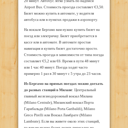
20 минут. Автобус легко узнать по надписи
Airport Bus. Стоимость проезда составляет €3,50.
Билет можно купить в автомате, у водителя
автобуса или в пунктах продажи в аэропорту.
На вокзале Бергамо вам нужно купить билет на
поезд или электричку. Билет приобретается в
кассе или в автомате. В автомате простая
навигация и купить билет достаточно просто.
Стоимость проезда в зависимости от типа поезда
составляет €5,2 или €6. Время в пути 48 минут
или 1 час 40 минут. Поезда ходят часто
примерно 1 раз в 30 минут с 5 утра до 23 часов.
Из Бергамо на прямых поездах можно доехать
до разных станций в Милане
: Центральный
главный железнодорожный вокзал Милана
(Milano Centrale), Миланский вокзал Порта
Гарибальди (Milano Porta Garibaldi), Milano
Greco Pirelli или Вокзал Ламбрате (Milano
Lambrate). Если вы живете около этих станций,
то вам не нужно будет делать пересадку на