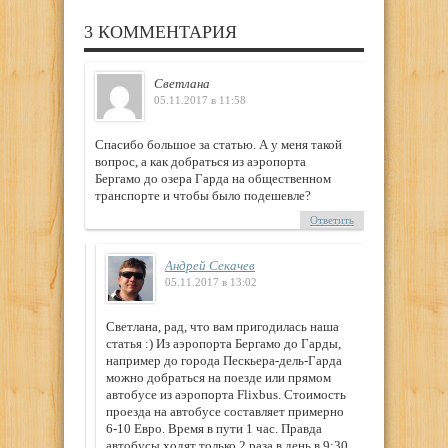
3 КОММЕНТАРИЯ
Светлана
05.11.2017 в 11:58
Спасибо большое за статью. А у меня такой
вопрос, а как добраться из аэропорта
Бергамо до озера Гарда на общественном
транспорте и чтобы было подешевле?
Ответить
Андрей Секачев
05.11.2017 в 13:02
Светлана, рад, что вам пригодилась наша
статья :) Из аэропорта Бергамо до Гарды,
например до города Пескьера-дель-Гарда
можно добраться на поезде или прямом
автобусе из аэропорта Flixbus. Стоимость
проезда на автобусе составляет примерно
6-10 Евро. Время в пути 1 час. Правда
автобусы ходят только 2 раза в день в 9:30