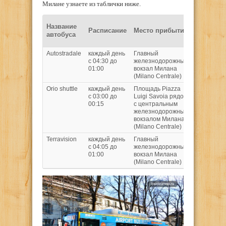
Милане узнаете из таблички ниже.
Цена за
Название
Расписание
Место прибытия
проезд
автобуса
в Евро
Autostradale
каждый день
Главный
€10 –
с 04:30 до
железнодорожный
взрослый
01:00
вокзал Милана
(Milano Centrale)
Orio shuttle
каждый день
Площадь Piazza
€10 –
с 03:00 до
Luigi Savoia рядом
взрослый
00:15
с центральным
железнодорожным
вокзалом Милана
(Milano Centrale)
Terravision
каждый день
Главный
€8 –
с 04:05 до
железнодорожный
взрослый
01:00
вокзал Милана
(Milano Centrale)