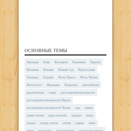
ОСНОВНЫЕ ТЕМЫ
Австрия
Азия
Болгария
Германия
Европа
Испания
Италия
Новый год
Португалия
Таиланд
Турция
Фото Праги
Фото Чехии
Фотоотчет
Франция
Хорватия
автомобили
архитектура
горы
достопримечательности
достопримечательности Праги
достопримечательности Чехии
еда
замки
замки чехии
куда поехать
курорт
море
отдых
отдых летом
отели
парки
пиво
пляж
прогулки
путешествия
рестораны праги