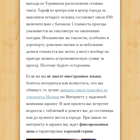
выхода из Терминала расположена стоянка
такси. Тариф из центра или в центр города за
максимум четырех человек составляет около €90
включительно с багажом. Стоимость проезда
указывается на таксометре по окончанию
поездки. Итальянские же таксисты, особенно в
аэропорту довольно наглые и за небольшие
деньги откажутся вас везти, а могут вообще по
приезде назвать астрономическую сумму за
проезд. Поэтому будьте осторожны.
Если же вы
не знаете иностранные языки
,
боитесь потеряться или волнуетесь, что вас
обманут, то лучше
заказать такси-трансфер из
аэропорта Милана
по Интернету у надежной
компании заранее. В зале прилета вас встретит
водитель с табличкой и довезет вас до гостиницы
или до нужного места в городе. При заказе по
интернету и заранее вас ждет
фиксированная
цена
и гарантирован
хороший сервис
.