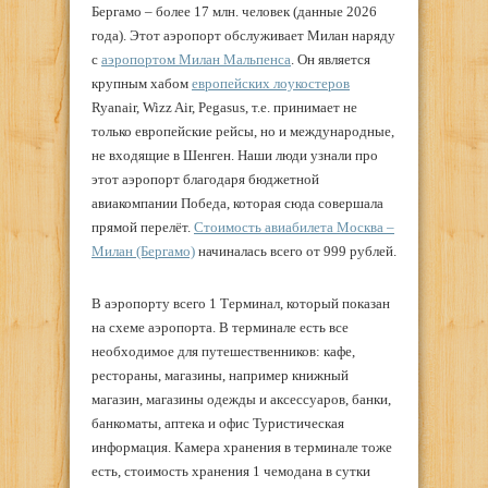
Бергамо – более 17 млн. человек (данные 2026
года). Этот аэропорт обслуживает Милан наряду
с
аэропортом Милан Мальпенса
. Он является
крупным хабом
европейских лоукостеров
Ryanair, Wizz Air, Pegasus, т.е. принимает не
только европейские рейсы, но и международные,
не входящие в Шенген. Наши люди узнали про
этот аэропорт благодаря бюджетной
авиакомпании Победа, которая сюда совершала
прямой перелёт.
Стоимость авиабилета Москва
–
Милан (Бергамо)
начиналась всего от 999 рублей.
В аэропорту всего 1 Терминал, который показан
на схеме аэропорта. В терминале есть все
необходимое для путешественников: кафе,
рестораны, магазины, например книжный
магазин, магазины одежды и аксессуаров, банки,
банкоматы, аптека и офис Туристическая
информация. Камера хранения в терминале тоже
есть, стоимость хранения 1 чемодана в сутки