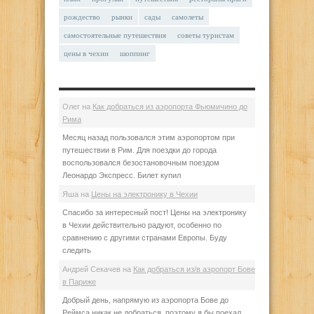
рождество
рынки
сады
самолеты
самостоятельные путешествия
советы туристам
цены в чехии
шоппинг
Олег
на
Как добраться из аэропорта Фьюмичино до
Рима
Месяц назад пользовался этим аэропортом при
путешествии в Рим. Для поездки до города
воспользовался безостановочным поездом
Леонардо Экспресс. Билет купил
Яша
на
Цены на электронику в Чехии
Спасибо за интересный пост! Цены на электронику
в Чехии действительно радуют, особенно по
сравнению с другими странами Европы. Буду
следить
Андрей Секачев
на
Как добраться из/в аэропорт Бове
в Париже
Добрый день, напрямую из аэропорта Бове до
Реймса никак не добраться, поэтому я бы поехал