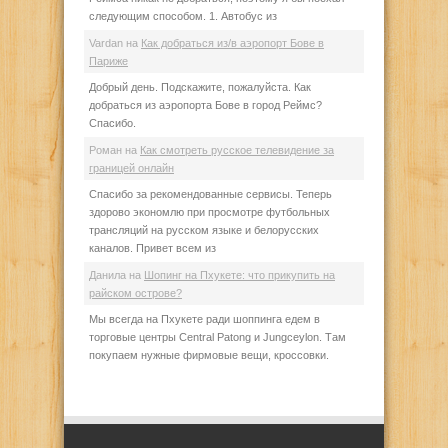
следующим способом. 1. Автобус из
Vardan
на
Как добраться из/в аэропорт Бове в
Париже
Добрый день. Подскажите, пожалуйста. Как
добраться из аэропорта Бове в город Реймс?
Спасибо.
Роман
на
Как смотреть русское телевидение за
границей онлайн
Спасибо за рекомендованные сервисы. Теперь
здорово экономлю при просмотре футбольных
трансляций на русском языке и белорусских
каналов. Привет всем из
Данила
на
Шопинг на Пхукете: что прикупить на
райском острове?
Мы всегда на Пхукете ради шоппинга едем в
торговые центры Central Patong и Jungceylon. Там
покупаем нужные фирмовые вещи, кроссовки.