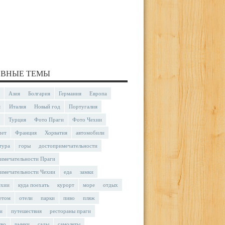
ВНЫЕ ТЕМЫ
Азия
Болгария
Германия
Европа
я
Италия
Новый год
Португалия
Турция
Фото Праги
Фото Чехии
чет
Франция
Хорватия
автомобили
тура
горы
достопримечательности
имечательности Праги
имечательности Чехии
еда
замки
ехии
куда поехать
курорт
море
отдых
етом
отели
парки
пиво
пляж
и
путешествия
рестораны праги
тво
рынки
сады
самолеты