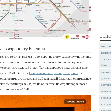
ОСНО
Австрия
бус в аэропорту Берлина
Испани
е, что местная валюта – это Евро, поэтому вам не нужно менять
Таиланд
те в сторону остановок общественного транспорта, где вы
Фотоот
жете купить нужный билет. Так как аэропорт находится в зоне
архитек
ку за
€2,70
. В статье
Общественный транспорт Берлина
вы
ны, стоимость проезда, и выбрать какой билет вам оптимальнее
достопр
век и вы планируете ездить на общественном транспорте более
достопр
а один день за
€17,40
.
замки ч
отдых л
прогулк
рождес