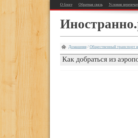
О блоге
Обратная связь
Условия перепеча
Иностранно.
Домашняя
/
Общественный транспорт и
Как добраться из аэроп