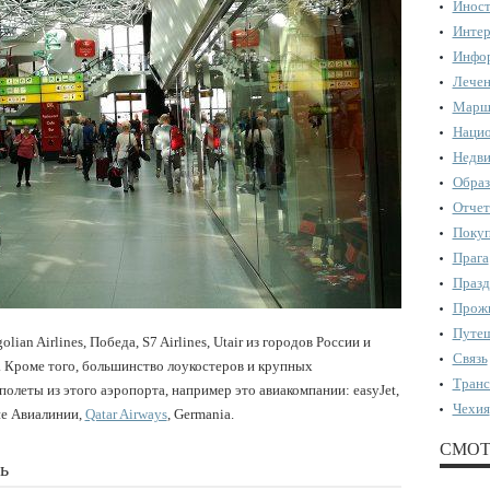
Иност
Интер
Инфор
Лечен
Марш
Нацио
Недви
Образ
Отчет
Поку
Прага
Празд
Прожи
Путеш
n Airlines, Победа, S7 Airlines, Utair из городов России и
Связь
. Кроме того, большинство лоукостеров и крупных
Транс
олеты из этого аэропорта, например это авиакомпании: easyJet,
Чехия
кие Авиалинии,
Qatar Airways
, Germania.
СМОТ
ь