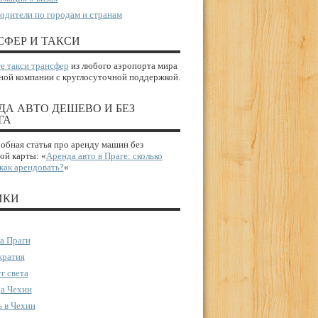
одители по городам и странам
СФЕР И ТАКСИ
е такси трансфер
из любого аэропорта мира
ной компании с круглосуточной поддержкой.
ДА АВТО ДЕШЕВО И БЕЗ
ГА
бная статья про аренду машин без
ой карты: «
Аренда авто в Праге: сколько
 как арендовать?
«
ИКИ
а Праги
ратия
г света
а Чехии
 в Чехии