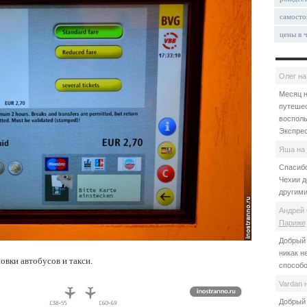
самосто
цены в 
Олег
н
Месяц н
путешес
восполь
Экспрес
Яша
на
Спасибо
Чехии д
другими
Андрей 
Париже
Добрый 
никак н
овки автобусов и такси.
способо
Vardan
Добрый 