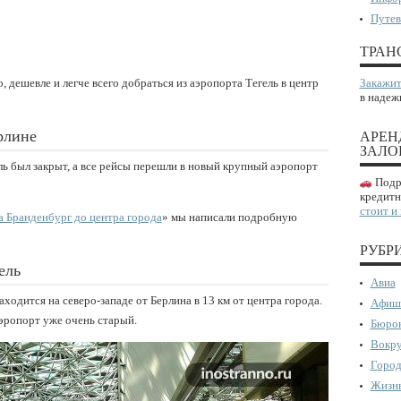
Путев
ТРАН
, дешевле и легче всего добраться из аэропорта Тегель в центр
Закажит
в надеж
рлине
АРЕН
ЗАЛО
ль был закрыт, а все рейсы перешли в новый крупный аэропорт
Подро
кредитн
стоит и
а Бранденбург до центра города
» мы написали подробную
РУБР
ель
Авиа
аходится на северо-западе от Берлина в 13 км от центра города.
Афиш
Аэропорт уже очень старый.
Бюрок
Вокру
Город
Жизнь