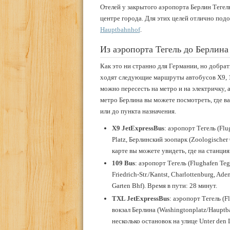
Отелей у закрытого аэропорта Берлин Тегель
центре города. Для этих целей отлично подо
Hauptbahnhof
.
Из аэропорта Тегель до Берлина
Как это ни странно для Германии, но добрат
ходят следующие маршруты автобусов X9, 10
можно пересесть на метро и на электричку, 
метро Берлина вы можете посмотреть, где ва
или до пункта назначения.
X9
JetExpressBus
: аэропорт Тегель (Flug
Platz, Берлинский зоопарк (Zoologischer
карте вы можете увидеть, где на станци
109
Bus
: аэропорт Тегель (Flughafen Tege
Friedrich-Str./Kantst, Charlottenburg, A
Garten Bhf). Время в пути: 28 минут.
TXL
JetExpressBus
: аэропорт Тегель (
вокзал Берлина (Washingtonplatz/Hauptba
несколько остановок на улице Unter den