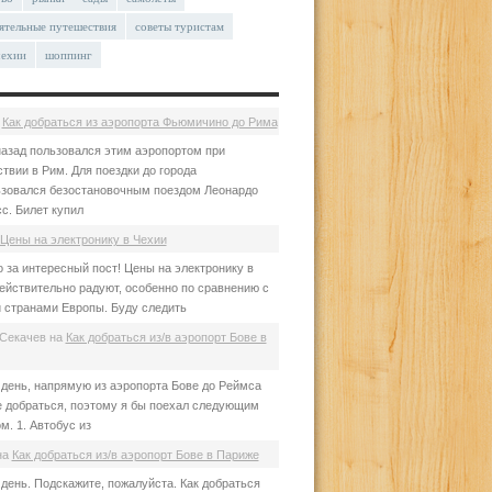
ятельные путешествия
советы туристам
чехии
шоппинг
а
Как добраться из аэропорта Фьюмичино до Рима
азад пользовался этим аэропортом при
твии в Рим. Для поездки до города
зовался безостановочным поездом Леонардо
с. Билет купил
Цены на электронику в Чехии
 за интересный пост! Цены на электронику в
ействительно радуют, особенно по сравнению с
 странами Европы. Буду следить
Секачев
на
Как добраться из/в аэропорт Бове в
день, напрямую из аэропорта Бове до Реймса
е добраться, поэтому я бы поехал следующим
м. 1. Автобус из
на
Как добраться из/в аэропорт Бове в Париже
день. Подскажите, пожалуйста. Как добраться