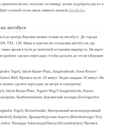
 практически нет, поэтому гостиницу лучше подобрать где-то в
йдёт сетевой отель около главного вокзала
ibis Berlin
 на автобусе
ься до центра Берлина можно только на автобусе. До города
9, TXL, 128. Ниже я перечислю остановки автобусов, где
а также время в пути до конечной остановки маршрута. На карте
м удобнее сделать пересадку, чтобы доехать до отеля в Берлине
hafen Tegel), Jakob-Kaiser-Platz, Jungfernheide, Ernst-Reuter-
 Garten Bhf). Время в пути: 20 минут. Ходит каждые 10 минут. На
ях можно сделать пересадку на метро и электричку.
l), Jakob-Kaiser-Platz, Tegeler Weg/S Jungfernheide, Kaiser-
denauerplatz, Kurfürstendamm, Берлинский зоопарк (Zoologischer
Flughafen Tegel), Beusselstraße, Центральный железнодорожный
hnhof), Karlplatz, Бранденбургские ворота (Brandenburger Tor),
 Linden, Площадь АлександерПлатц (Alexanderplatz). Время в