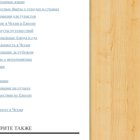
ранные языки
есные факты о городах и странах
мация для туристов
ие в Чехии и Европе
руты путешествий
нальные блюда и еда
жимость в Чехии
ование за рубежом
ы о мероприятиях
пки
ники
вание на отдыхе
ествия по Европе
порт в Чехии
РИТЕ ТАКЖЕ