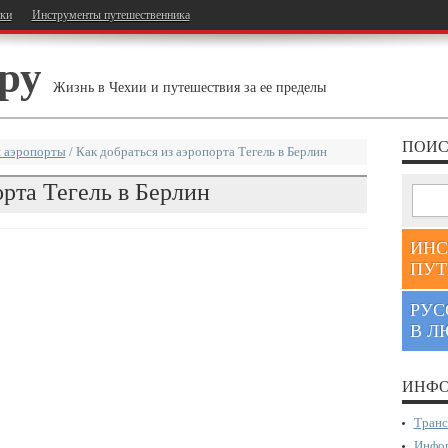
тки
Инструменты путешественника
ру
Жизнь в Чехии и путешествия за ее пределы
ПОИС
 аэропорты
/
Как добраться из аэропорта Тегель в Берлин
орта Тегель в Берлин
ИНС
ПУТ
РУС
В Л
ИНФО
Транс
Инфор