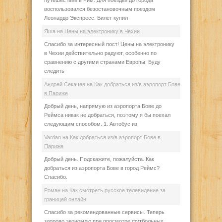
воспользовался безостановочным поездом
Леонардо Экспресс. Билет купил
Яша
на
Цены на электронику в Чехии
Спасибо за интересный пост! Цены на электронику
в Чехии действительно радуют, особенно по
сравнению с другими странами Европы. Буду
следить
Андрей Секачев
на
Как добраться из/в аэропорт Бове
в Париже
Добрый день, напрямую из аэропорта Бове до
Реймса никак не добраться, поэтому я бы поехал
следующим способом. 1. Автобус из
Vardan
на
Как добраться из/в аэропорт Бове в
Париже
Добрый день. Подскажите, пожалуйста. Как
добраться из аэропорта Бове в город Реймс?
Спасибо.
Роман
на
Как смотреть русское телевидение за
границей онлайн
Спасибо за рекомендованные сервисы. Теперь
здорово экономлю при просмотре футбольных