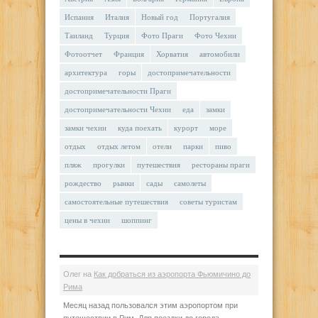
Испания
Италия
Новый год
Португалия
Таиланд
Турция
Фото Праги
Фото Чехии
Фотоотчет
Франция
Хорватия
автомобили
архитектура
горы
достопримечательности
достопримечательности Праги
достопримечательности Чехии
еда
замки
замки чехии
куда поехать
курорт
море
отдых
отдых летом
отели
парки
пиво
пляж
прогулки
путешествия
рестораны праги
рождество
рынки
сады
самолеты
самостоятельные путешествия
советы туристам
цены в чехии
шоппинг
Олег
на
Как добраться из аэропорта Фьюмичино до
Рима
Месяц назад пользовался этим аэропортом при
путешествии в Рим. Для поездки до города