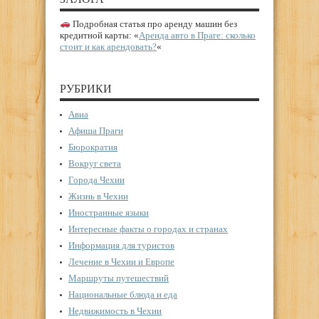
Подробная статья про аренду машин без
кредитной карты: «
Аренда авто в Праге: сколько
стоит и как арендовать?
«
РУБРИКИ
Авиа
Афиша Праги
Бюрократия
Вокруг света
Города Чехии
Жизнь в Чехии
Иностранные языки
Интересные факты о городах и странах
Информация для туристов
Лечение в Чехии и Европе
Маршруты путешествий
Национальные блюда и еда
Недвижимость в Чехии