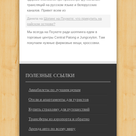
трансляций на русском языке и белорусских
каналов. Привет всем из
Данила
на
Шопинг на Пхукете: что прикупить на
райском острове?
Мы всегда на Пхукете ради шоппинга едем в
торговые центры Central Patong и Jungceylon. Там
покупаем нужные фирмовые вещи, кроссовки.
ПОЛЕЗНЫЕ ССЫЛКИ
Авиабилеты по лучшим ценам
Отели и апартаменты для туристов
Купить страховку для путешествий
Трансферы из аэропорта и обратно
Аренда авто по всему миру