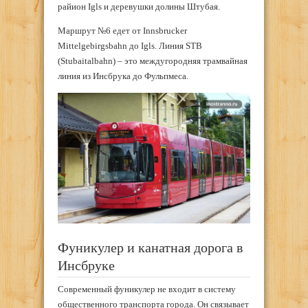
райион Igls и деревушки долины Штубая.
Маршрут №6 едет от Innsbrucker
Mittelgebirgsbahn до Igls. Линия STB
(Stubaitalbahn) – это междугородняя трамвайная
линия из Инсбрука до Фульпмеса.
Фуникулер и канатная дорога в
Инсбруке
Современный фуникулер не входит в систему
общественного транспорта города. Он связывает