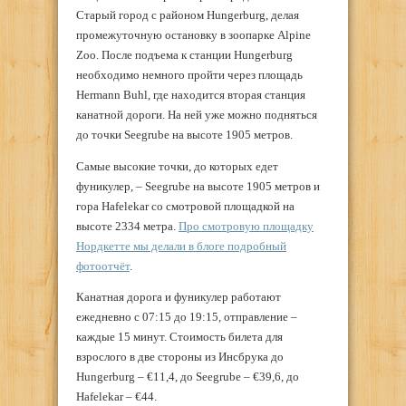
Старый город с районом Hungerburg, делая
промежуточную остановку в зоопарке Alpine
Zoo. После подъема к станции Hungerburg
необходимо немного пройти через площадь
Hermann Buhl, где находится вторая станция
канатной дороги. На ней уже можно подняться
до точки Seegrube на высоте 1905 метров.
Самые высокие точки, до которых едет
фуникулер, – Seegrube на высоте 1905 метров и
гора Hafelekar со смотровой площадкой на
высоте 2334 метра.
Про смотровую площадку
Нордкетте мы делали в блоге подробный
фотоотчёт
.
Канатная дорога и фуникулер работают
ежедневно с 07:15 до 19:15, отправление –
каждые 15 минут. Стоимость билета для
взрослого в две стороны из Инсбрука до
Hungerburg – €11,4, до Seegrube – €39,6, до
Hafelekar – €44.