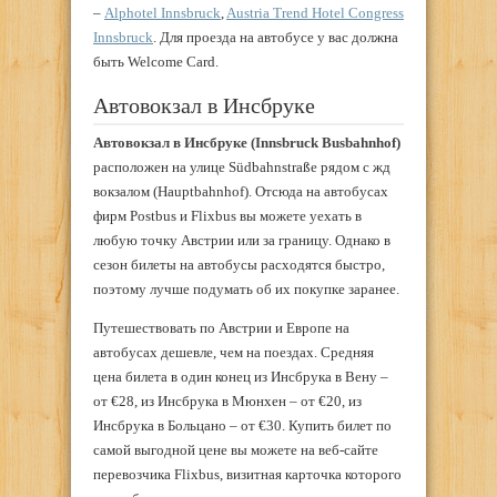
–
Alphotel Innsbruck
,
Austria Trend Hotel Congress
Innsbruck
. Для проезда на автобусе у вас должна
быть Welcome Card.
Автовокзал в Инсбруке
Автовокзал в Инсбруке
(Innsbruck Busbahnhof)
расположен на улице Südbahnstraße рядом с жд
вокзалом (Hauptbahnhof). Отсюда на автобусах
фирм Postbus и Flixbus вы можете уехать в
любую точку Австрии или за границу. Однако в
сезон билеты на автобусы расходятся быстро,
поэтому лучше подумать об их покупке заранее.
Путешествовать по Австрии и Европе на
автобусах дешевле, чем на поездах. Средняя
цена билета в один конец из Инсбрука в Вену –
от €28, из Инсбрука в Мюнхен – от €20, из
Инсбрука в Больцано – от €30. Купить билет по
самой выгодной цене вы можете на веб-сайте
перевозчика Flixbus, визитная карточка которого