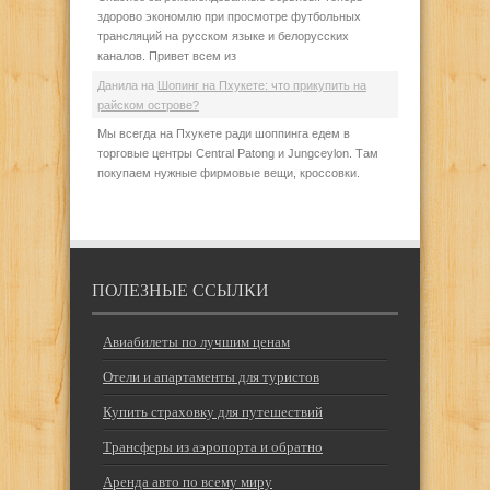
здорово экономлю при просмотре футбольных
трансляций на русском языке и белорусских
каналов. Привет всем из
Данила
на
Шопинг на Пхукете: что прикупить на
райском острове?
Мы всегда на Пхукете ради шоппинга едем в
торговые центры Central Patong и Jungceylon. Там
покупаем нужные фирмовые вещи, кроссовки.
ПОЛЕЗНЫЕ ССЫЛКИ
Авиабилеты по лучшим ценам
Отели и апартаменты для туристов
Купить страховку для путешествий
Трансферы из аэропорта и обратно
Аренда авто по всему миру