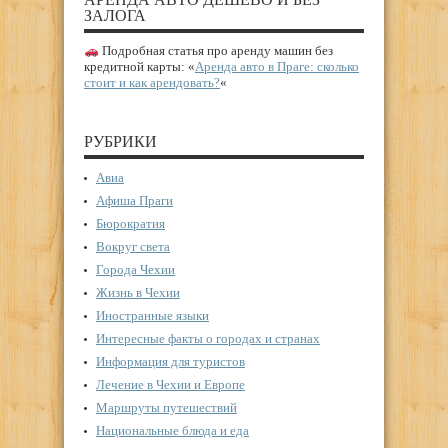
ЗАЛОГА
Подробная статья про аренду машин без
кредитной карты: «
Аренда авто в Праге: сколько
стоит и как арендовать?
«
РУБРИКИ
Авиа
Афиша Праги
Бюрократия
Вокруг света
Города Чехии
Жизнь в Чехии
Иностранные языки
Интересные факты о городах и странах
Информация для туристов
Лечение в Чехии и Европе
Маршруты путешествий
Национальные блюда и еда