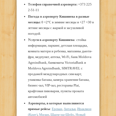
Телефон справочной аэропорта:
+373 225
2-51-11
Погода в аэропорту
Кишинева в разные
месяцы:
0 +2°С в зимние месяцы и +27 +30 в
летние месяцы с жаркой и засушливой
погодой.
Услуги в аэропорту
Кишинева
: стойка
информации, паркинг, детская площадка,
комната матери и ребенка, магазины дьюти-
фри, медпункт, аптека, Wi-Fi, банк Moldova
Agroindbank, банкоматы VictoriaBank и
Moldova Agroindbank, SIMTRAVEL с
продажей международных сим-карт,
упаковка багажа, камера хранения багажа,
бизнес-зал, VIP-зал, рестораны Plai,
крафтовая пивоварня, пункты проката
автомобилей
Аэропорты, в которые выполняются
прямые рейсы
:
Ереван
,
Анталья
,
Ираклион
(Крит)
,
Милан
,
Шарм-эш-Шейх
,
Новый