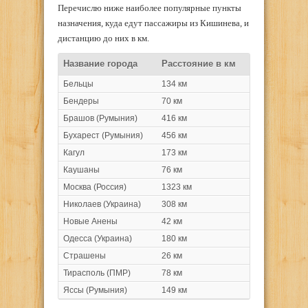
Перечислю ниже наиболее популярные пункты
назначения, куда едут пассажиры из Кишинева, и
дистанцию до них в км.
Название города
Расстояние в км
Бельцы
134 км
Бендеры
70 км
Брашов (Румыния)
416 км
Бухарест (Румыния)
456 км
Кагул
173 км
Каушаны
76 км
Москва (Россия)
1323 км
Николаев (Украина)
308 км
Новые Анены
42 км
Одесса (Украина)
180 км
Страшены
26 км
Тирасполь (ПМР)
78 км
Яссы (Румыния)
149 км