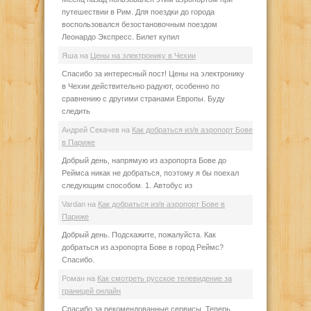
путешествии в Рим. Для поездки до города
воспользовался безостановочным поездом
Леонардо Экспресс. Билет купил
Яша
на
Цены на электронику в Чехии
Спасибо за интересный пост! Цены на электронику
в Чехии действительно радуют, особенно по
сравнению с другими странами Европы. Буду
следить
Андрей Секачев
на
Как добраться из/в аэропорт Бове
в Париже
Добрый день, напрямую из аэропорта Бове до
Реймса никак не добраться, поэтому я бы поехал
следующим способом. 1. Автобус из
Vardan
на
Как добраться из/в аэропорт Бове в
Париже
Добрый день. Подскажите, пожалуйста. Как
добраться из аэропорта Бове в город Реймс?
Спасибо.
Роман
на
Как смотреть русское телевидение за
границей онлайн
Спасибо за рекомендованные сервисы. Теперь