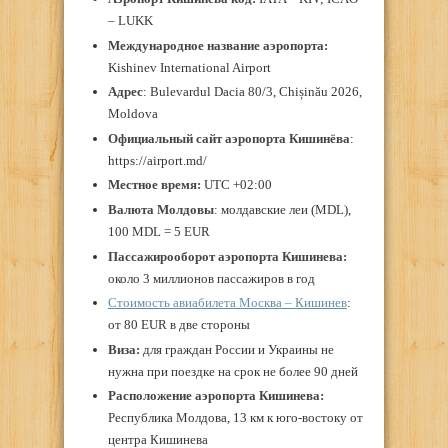
– LUKK
Международное название аэропорта:
Kishinev International Airport
Адрес
: Bulevardul Dacia 80/3, Chișinău 2026,
Moldova
Официальный сайт аэропорта Кишинёва
:
https://airport.md/
Местное время:
UTC +02:00
Валюта Молдовы
: молдавские леи (MDL),
100 MDL = 5 EUR
Пассажирооборот аэропорта Кишинева:
около 3 миллионов пассажиров в год
Стоимость авиабилета Москва – Кишинев
:
от 80 EUR в две стороны
Виза:
для граждан России и Украины не
нужна при поездке на срок не более 90 дней
Расположение аэропорта
Кишинева:
Республика Молдова, 13 км к юго-востоку от
центра Кишинева