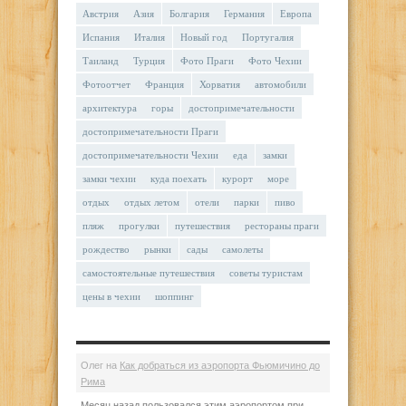
Австрия
Азия
Болгария
Германия
Европа
Испания
Италия
Новый год
Португалия
Таиланд
Турция
Фото Праги
Фото Чехии
Фотоотчет
Франция
Хорватия
автомобили
архитектура
горы
достопримечательности
достопримечательности Праги
достопримечательности Чехии
еда
замки
замки чехии
куда поехать
курорт
море
отдых
отдых летом
отели
парки
пиво
пляж
прогулки
путешествия
рестораны праги
рождество
рынки
сады
самолеты
самостоятельные путешествия
советы туристам
цены в чехии
шоппинг
Олег
на
Как добраться из аэропорта Фьюмичино до
Рима
Месяц назад пользовался этим аэропортом при