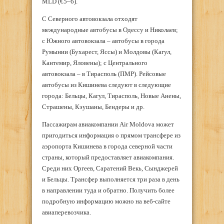
MLD (€5–6).
С Северного автовокзала отходят
международные автобусы в Одессу и Николаев;
с Южного автовокзала – автобусы в города
Румынии (Бухарест, Яссы) и Молдовы (Кагул,
Кантемир, Яловены); с Центрального
автовокзала – в Тирасполь (ПМР). Рейсовые
автобусы из Кишинева следуют в следующие
города: Бельцы, Кагул, Тирасполь, Новые Анены,
Страшены, Кэушаны, Бендеры и др.
Пассажирам авиакомпании Air Moldova может
пригодиться информация о прямом трансфере из
аэропорта Кишинева в города северной части
страны, который предоставляет авиакомпания.
Среди них Оргеев, Саратений Векь, Сынджерей
и Бельцы. Трансфер выполняется три раза в день
в направлении туда и обратно. Получить более
подробную информацию можно на веб-сайте
авиаперевозчика.