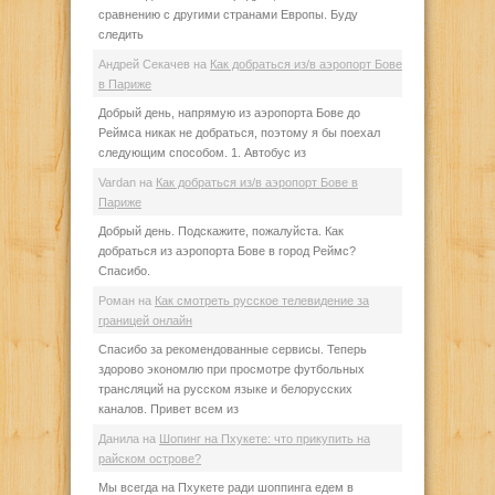
сравнению с другими странами Европы. Буду
следить
Андрей Секачев
на
Как добраться из/в аэропорт Бове
в Париже
Добрый день, напрямую из аэропорта Бове до
Реймса никак не добраться, поэтому я бы поехал
следующим способом. 1. Автобус из
Vardan
на
Как добраться из/в аэропорт Бове в
Париже
Добрый день. Подскажите, пожалуйста. Как
добраться из аэропорта Бове в город Реймс?
Спасибо.
Роман
на
Как смотреть русское телевидение за
границей онлайн
Спасибо за рекомендованные сервисы. Теперь
здорово экономлю при просмотре футбольных
трансляций на русском языке и белорусских
каналов. Привет всем из
Данила
на
Шопинг на Пхукете: что прикупить на
райском острове?
Мы всегда на Пхукете ради шоппинга едем в