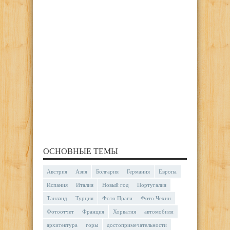
ОСНОВНЫЕ ТЕМЫ
Австрия
Азия
Болгария
Германия
Европа
Испания
Италия
Новый год
Португалия
Таиланд
Турция
Фото Праги
Фото Чехии
Фотоотчет
Франция
Хорватия
автомобили
архитектура
горы
достопримечательности