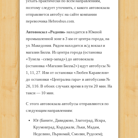
уехать практически по всем направлениям,
поэтому следует уточнить, с какого автовокзала
отправляется автобус на сайте компании
перевозчика Hebrosbus.com.
Автовокзал «Родопи»
находится в Южной
промышленной зоне в 3 км от центра города, на
ул. Македония. Рядом находится ж/д вокзал и
магазин Билла. Из центра города (остановка
«Тунела –север-запад») до автовокзала
(остановка «Магазин Билла2») идут автобусы №
1, 11, 27. Или от остановки «Любен Каравелов»
до остановки «Централна гара» и автобусами №
26, 116. В обоих случаях время в пути 20 мин. На
такси — 10 мин.
С этого автовокзала автобусы отправляются по
следующим направлениям:
Юг (Баните, Давидково, Златоград, Искра,
Крумовград, Кърджали, Лъки, Мадам,
Неделино, Първомай, Смолян, Рудозем);