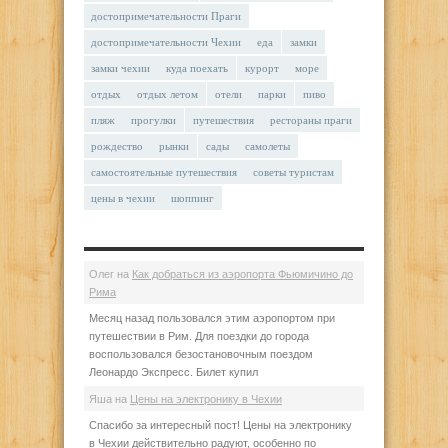
достопримечательности Праги
достопримечательности Чехии
еда
замки
замки чехии
куда поехать
курорт
море
отдых
отдых летом
отели
парки
пиво
пляж
прогулки
путешествия
рестораны праги
рождество
рынки
сады
самолеты
самостоятельные путешествия
советы туристам
цены в чехии
шоппинг
Олег
на
Как добраться из аэропорта Фьюмичино до
Рима
Месяц назад пользовался этим аэропортом при
путешествии в Рим. Для поездки до города
воспользовался безостановочным поездом
Леонардо Экспресс. Билет купил
Яша
на
Цены на электронику в Чехии
Спасибо за интересный пост! Цены на электронику
в Чехии действительно радуют, особенно по