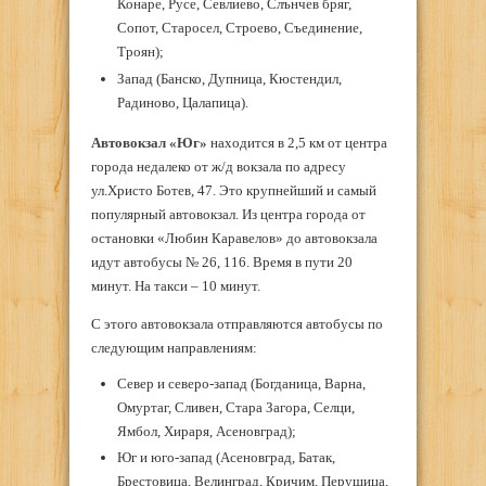
Конаре, Русе, Севлиево, Слънчев бряг,
Сопот, Старосел, Строево, Съединение,
Троян);
Запад (Банско, Дупница, Кюстендил,
Радиново, Цалапица).
Автовокзал «Юг»
находится в 2,5 км от центра
города недалеко от ж/д вокзала по адресу
ул.Христо Ботев, 47. Это крупнейший и самый
популярный автовокзал. Из центра города от
остановки «Любин Каравелов» до автовокзала
идут автобусы № 26, 116. Время в пути 20
минут. На такси – 10 минут.
С этого автовокзала отправляются автобусы по
следующим направлениям:
Север и северо-запад (Богданица, Варна,
Омуртаг, Сливен, Стара Загора, Селци,
Ямбол, Хираря, Асеновград);
Юг и юго-запад (Асеновград, Батак,
Брестовица, Велинград, Кричим, Перущица,