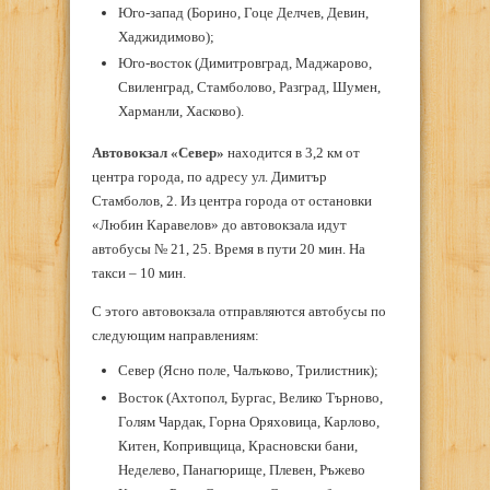
Юго-запад (Борино, Гоце Делчев, Девин,
Хаджидимово);
Юго-восток (Димитровград, Маджарово,
Свиленград, Стамболово, Разград, Шумен,
Харманли, Хасково).
Автовокзал «Север»
находится в 3,2 км от
центра города, по адресу ул. Димитър
Стамболов, 2. Из центра города от остановки
«Любин Каравелов» до автовокзала идут
автобусы № 21, 25. Время в пути 20 мин. На
такси – 10 мин.
С этого автовокзала отправляются автобусы по
следующим направлениям:
Север (Ясно поле, Чалъково, Трилистник);
Восток (Ахтопол, Бургас, Велико Търново,
Голям Чардак, Горна Оряховица, Карлово,
Китен, Копривщица, Красновски бани,
Неделево, Панагюрище, Плевен, Ръжево