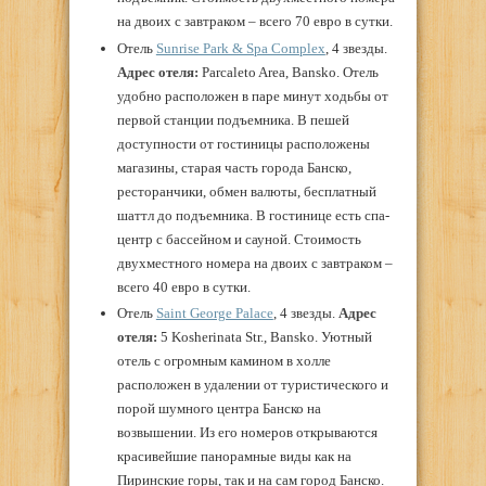
на двоих с завтраком – всего 70 евро в сутки.
Отель
Sunrise Park & Spa Complex
, 4 звезды.
Адрес
отеля
:
Parcaleto Area, Bansko. Отель
удобно расположен в паре минут ходьбы от
первой станции подъемника. В пешей
доступности от гостиницы расположены
магазины, старая часть города Банско,
ресторанчики, обмен валюты, бесплатный
шаттл до подъемника. В гостинице есть спа-
центр с бассейном и сауной. Стоимость
двухместного номера на двоих с завтраком –
всего 40 евро в сутки.
Отель
Saint George Palace
, 4 звезды.
Адрес
отеля
:
5 Kosherinata Str., Bansko. Уютный
отель с огромным камином в холле
расположен в удалении от туристического и
порой шумного центра Банско на
возвышении. Из его номеров открываются
красивейшие панорамные виды как на
Пиринские горы, так и на сам город Банско.