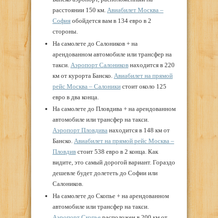
расстоянии 150 км.
Авиабилет Москва –
София
обойдется вам в 134 евро в 2
стороны.
На самолете до Салоников + на
арендованном автомобиле или трансфер на
такси.
Аэропорт Салоников
находится в 220
км от курорта Банско.
Авиабилет на прямой
рейс Москва – Салоники
стоит около 125
евро в два конца.
На самолете до Пловдива + на арендованном
автомобиле или трансфер на такси.
Аэропорт Пловдива
находится в 148 км от
Банско.
Авиабилет на прямой рейс Москва –
Пловдив
стоит 538 евро в 2 конца. Как
видите, это самый дорогой вариант. Гораздо
дешевле будет долететь до Софии или
Салоников.
На самолете до Скопье + на арендованном
автомобиле или трансфер на такси.
Аэропорт Скопье
расположен в 200 км от