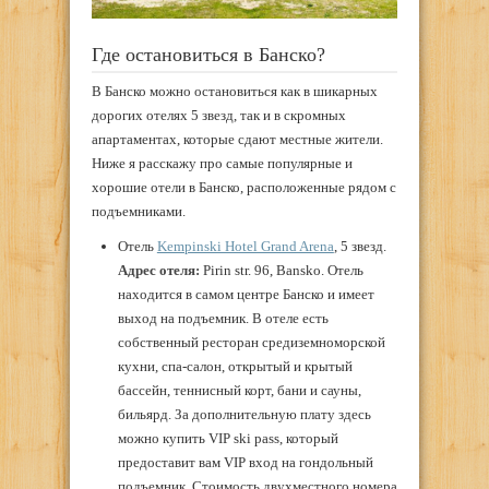
Где остановиться в Банско?
В Банско можно остановиться как в шикарных
дорогих отелях 5 звезд, так и в скромных
апартаментах, которые сдают местные жители.
Ниже я расскажу про самые популярные и
хорошие отели в Банско, расположенные рядом с
подъемниками.
Отель
Kempinski Hotel Grand Arena
, 5 звезд.
Адрес отеля:
Pirin str. 96, Bansko. Отель
находится в самом центре Банско и имеет
выход на подъемник. В отеле есть
собственный ресторан средиземноморской
кухни, спа-салон, открытый и крытый
бассейн, теннисный корт, бани и сауны,
бильярд. За дополнительную плату здесь
можно купить VIP ski pass, который
предоставит вам VIP вход на гондольный
подъемник. Стоимость двухместного номера