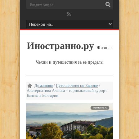
Иностранно.ру
Жизнь в
Чехии и путешествия за ее пределы
Домашняя
/
Путешествия по Европе
/
Альтернатива Альпам – горнолыжный курорт
Банско в Болгарии