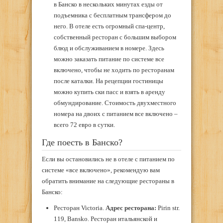
в Банско в нескольких минутах езды от
подъемника с бесплатным трансфером до
него. В отеле есть огромный спа-центр,
собственный ресторан с большим выбором
блюд и обслуживанием в номере. Здесь
можно заказать питание по системе все
включено, чтобы не ходить по ресторанам
после каталки. На рецепции гостиницы
можно купить ски пасс и взять в аренду
обмундирование. Стоимость двухместного
номера на двоих с питанием все включено –
всего 72 евро в сутки.
Где поесть в Банско?
Если вы остановились не в отеле с питанием по
системе «все включено», рекомендую вам
обратить внимание на следующие рестораны в
Банско:
Ресторан Victoria.
Адрес ресторана:
Pirin str.
119, Bansko. Ресторан итальянской и