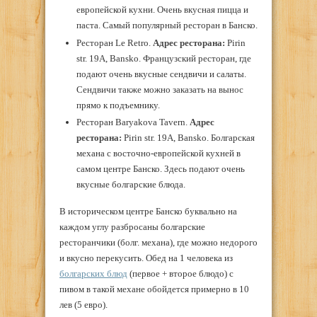
европейской кухни. Очень вкусная пицца и
паста. Самый популярный ресторан в Банско.
Ресторан Le Retro.
Адрес ресторана:
Pirin
str. 19A, Bansko. Французский ресторан, где
подают очень вкусные сендвичи и салаты.
Сендвичи также можно заказать на вынос
прямо к подъемнику.
Ресторан Baryakova Tavern.
Адрес
ресторана:
Pirin str. 19A, Bansko. Болгарская
механа с восточно-европейской кухней в
самом центре Банско. Здесь подают очень
вкусные болгарские блюда.
В историческом центре Банско буквально на
каждом углу разбросаны болгарские
ресторанчики (болг. механа), где можно недорого
и вкусно перекусить. Обед на 1 человека из
болгарских блюд
(первое + второе блюдо) с
пивом в такой механе обойдется примерно в 10
лев (5 евро).