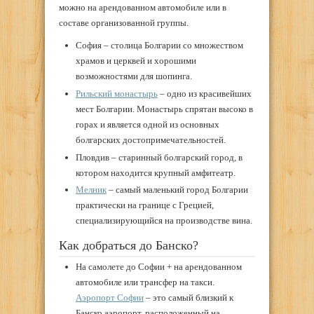
можно на арендованном автомобиле или в
составе организованной группы.
София – столица Болгарии со множеством
храмов и церквей и хорошими
возможностями для шопинга.
Рильский монастырь
– одно из красивейших
мест Болгарии. Монастырь спрятан высоко в
горах и является одной из основных
болгарских достопримечательностей.
Пловдив – старинный болгарский город, в
котором находится крупный амфитеатр.
Мелник
– самый маленький город Болгарии
практически на границе с Грецией,
специализирующийся на производстве вина.
Как добраться до Банско?
На самолете до Софии + на арендованном
автомобиле или трансфер на такси.
Аэропорт Софии
– это самый близкий к
Банско аэропорт, расположенный на