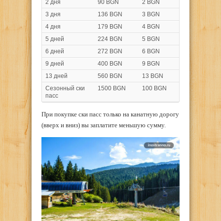
2 дня
90 BGN
2 BGN
3 дня
136 BGN
3 BGN
4 дня
179 BGN
4 BGN
5 дней
224 BGN
5 BGN
6 дней
272 BGN
6 BGN
9 дней
400 BGN
9 BGN
13 дней
560 BGN
13 BGN
Сезонный ски
1500 BGN
100 BGN
пасс
При покупке ски пасс только на канатную дорогу
(вверх и вниз) вы заплатите меньшую сумму.