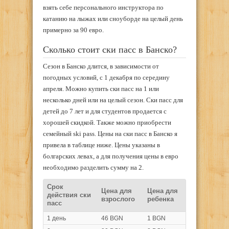
взять себе персонального инструктора по
катанию на лыжах или сноуборде на целый день
примерно за 90 евро.
Сколько стоит ски пасс в Банско?
Сезон в Банско длится, в зависимости от
погодных условий, с 1 декабря по середину
апреля. Можно купить ски пасс на 1 или
несколько дней или на целый сезон. Ски пасс для
детей до 7 лет и для студентов продается с
хорошей скидкой. Также можно приобрести
семейный ski pass. Цены на ски пасс в Банско я
привела в таблице ниже. Цены указаны в
болгарских левах, а для получения цены в евро
необходимо разделить сумму на 2.
Срок
Цена для
Цена для
действия ски
взрослого
ребенка
пасс
1 день
46 BGN
1 BGN