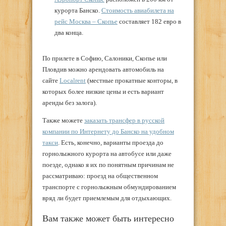
курорта Банско.
Стоимость авиабилета на
рейс Москва – Скопье
составляет 182 евро в
два конца.
По прилете в Софию, Салоники, Скопье или
Пловдив можно арендовать автомобиль на
сайте
Localrent
(местные прокатные конторы, в
которых более низкие цены и есть вариант
аренды без залога).
Также можете
заказать трансфер в русской
компании по Интернету до Банско на удобном
такси
. Есть, конечно, варианты проезда до
горнолыжного курорта на автобусе или даже
поезде, однако я их по понятным причинам не
рассматриваю: проезд на общественном
транспорте с горнолыжным обмундированием
вряд ли будет приемлемым для отдыхающих.
Вам также может быть интересно