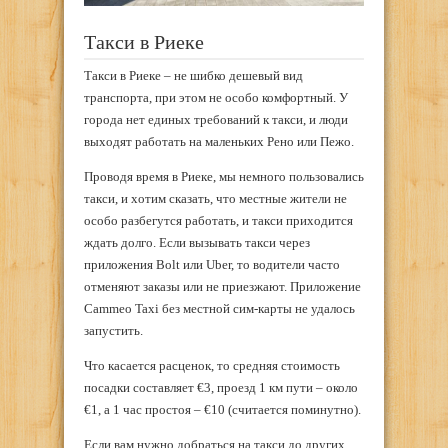
Такси в Риеке
Такси в Риеке – не шибко дешевый вид
транспорта, при этом не особо комфортный. У
города нет единых требований к такси, и люди
выходят работать на маленьких Рено или Пежо.
Проводя время в Риеке, мы немного пользовались
такси, и хотим сказать, что местные жители не
особо разбегутся работать, и такси приходится
ждать долго. Если вызывать такси через
приложения Bolt или Uber, то водители часто
отменяют заказы или не приезжают. Приложение
Cammeo Taxi без местной сим-карты не удалось
запустить.
Что касается расценок, то средняя стоимость
посадки составляет €3, проезд 1 км пути – около
€1, а 1 час простоя – €10 (считается поминутно).
Если вам нужно добраться на такси до других