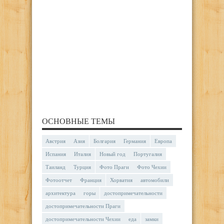
ОСНОВНЫЕ ТЕМЫ
Австрия
Азия
Болгария
Германия
Европа
Испания
Италия
Новый год
Португалия
Таиланд
Турция
Фото Праги
Фото Чехии
Фотоотчет
Франция
Хорватия
автомобили
архитектура
горы
достопримечательности
достопримечательности Праги
достопримечательности Чехии
еда
замки