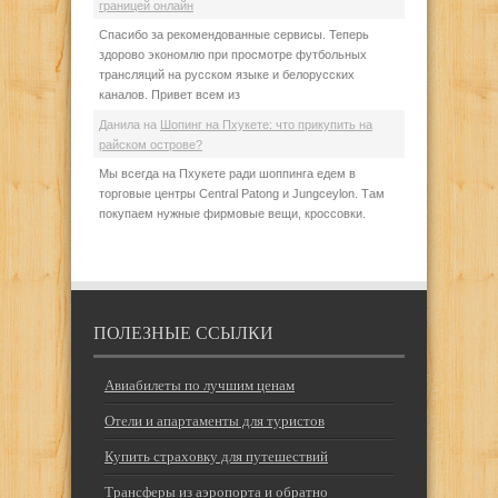
границей онлайн
Спасибо за рекомендованные сервисы. Теперь
здорово экономлю при просмотре футбольных
трансляций на русском языке и белорусских
каналов. Привет всем из
Данила
на
Шопинг на Пхукете: что прикупить на
райском острове?
Мы всегда на Пхукете ради шоппинга едем в
торговые центры Central Patong и Jungceylon. Там
покупаем нужные фирмовые вещи, кроссовки.
ПОЛЕЗНЫЕ ССЫЛКИ
Авиабилеты по лучшим ценам
Отели и апартаменты для туристов
Купить страховку для путешествий
Трансферы из аэропорта и обратно