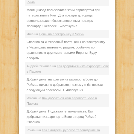
Рима
Месяц назад пользовался этим аэропортом при
путешествии в Рим. Для поездки до города
воспользовался безостановочным поездом
Леонардо Экспресс. Билет купил
Яша
на
Цены на электронику в Чехии
Спасибо за интересный пост! Цены на электронику
в Чехии действительно радуют, особенно по
сравнению с другими странами Европы. Буду
следить
Андрей Секачев
на
Как добраться из/в аэропорт Бове
в Париже
Добрый день, напрямую из аэропорта Бове до
Реймса никак не добраться, поэтому я бы поехал
следующим способом. 1. Автобус из
Vardan
на
Как добраться из/в аэропорт Бове в
Париже
Добрый день. Подскажите, пожалуйста. Как
добраться из аэропорта Бове в город Реймс?
Спасибо.
Роман
на
Как смотреть русское телевидение за