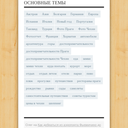
ОСНОВНЫЕ ТЕМЫ
Австрия
Азия
Болгария
Германия
Европа
Испания
Италия
Новый год
Португалия
Таиланд
Турция
Фото Праги
Фото Чехии
Фотоотчет
Франция
Хорватия
автомобили
архитектура
горы
достопримечательности
достопримечательности Праги
достопримечательности Чехии
еда
замки
замки чехии
куда поехать
курорт
море
отдых
отдых летом
отели
парки
пиво
пляж
прогулки
путешествия
рестораны праги
рождество
рынки
сады
самолеты
самостоятельные путешествия
советы туристам
цены в чехии
шоппинг
Олег
на
Как добраться из аэропорта Фьюмичино до