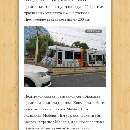
локации без пробок и заторов. Только
представьте, сейчас функционирует 22 дневных
трамвайных маршрута и 408 остановок!
Протяженность сети составляет 266 км.
Подвижной состав трамвайной сети Вроцлава
представлен как старенькими Konstal, так и более
современными чешскими Škoda 19 T и
польскими Moderus. Нам удалось прокатиться
как раз на трамвае Moderus, и он нам понравился.
В нём чисто, не шумно и был в наличии