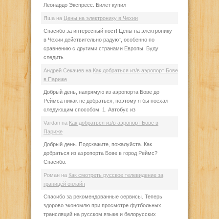
Леонардо Экспресс. Билет купил
Яша
на
Цены на электронику в Чехии
Спасибо за интересный пост! Цены на электронику
в Чехии действительно радуют, особенно по
сравнению с другими странами Европы. Буду
следить
Андрей Секачев
на
Как добраться из/в аэропорт Бове
в Париже
Добрый день, напрямую из аэропорта Бове до
Реймса никак не добраться, поэтому я бы поехал
следующим способом. 1. Автобус из
Vardan
на
Как добраться из/в аэропорт Бове в
Париже
Добрый день. Подскажите, пожалуйста. Как
добраться из аэропорта Бове в город Реймс?
Спасибо.
Роман
на
Как смотреть русское телевидение за
границей онлайн
Спасибо за рекомендованные сервисы. Теперь
здорово экономлю при просмотре футбольных
трансляций на русском языке и белорусских