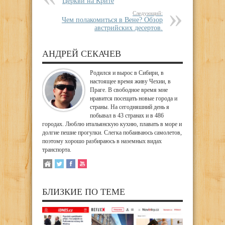
Церкви на Крите
Следующий:
Чем полакомиться в Вене? Обзор
австрийских десертов.
АНДРЕЙ СЕКАЧЕВ
Родился и вырос в Сибири, в
настоящее время живу Чехии, в
Праге. В свободное время мне
нравится посещать новые города и
страны. На сегодняшний день я
побывал в 43 странах и в 486
городах. Люблю итальянскую кухню, плавать в море и
долгие пешие прогулки. Слегка побаиваюсь самолетов,
поэтому хорошо разбираюсь в наземных видах
транспорта.
БЛИЗКИЕ ПО ТЕМЕ