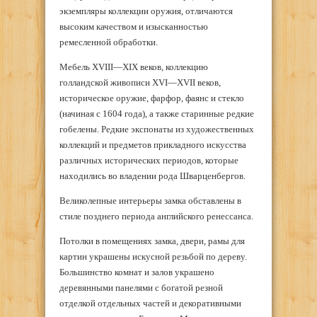
экземпляры коллекции оружия, отличаются
высоким качеством и изысканностью
ремесленной обработки.
Мебель XVIII—XIX веков, коллекцию
голландской живописи XVI—XVII веков,
историческое оружие, фарфор, фаянс и стекло
(начиная с 1604 года), а также старинные редкие
гобелены. Редкие экспонаты из художественных
коллекций и предметов прикладного искусства
различных исторических периодов, которые
находились во владении рода Шварценбергов.
Великолепные интерьеры замка обставлены в
стиле позднего периода английского ренессанса.
Потолки в помещениях замка, двери, рамы для
картин украшены искусной резьбой по дереву.
Большинство комнат и залов украшено
деревянными панелями с богатой резной
отделкой отдельных частей и декоративными