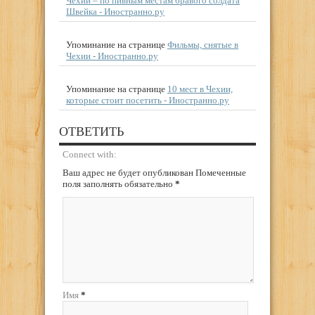
Чехии – по пивным местам бравого солдата
Швейка - Иностранно.ру
Упоминание на странице
Фильмы, снятые в
Чехии - Иностранно.ру
Упоминание на странице
10 мест в Чехии,
которые стоит посетить - Иностранно.ру
ОТВЕТИТЬ
Connect with:
Ваш адрес не будет опубликован Помеченные
поля заполнять обязательно
*
Имя
*