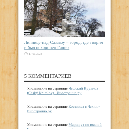
Липнице-над-Сазавоу – город, где творил
и был похоронен Гашек
17.01.2024
5 КОММЕНТАРИЕВ
Упоминание на странице
Чешский Крумлов
(Český Krumlov) - Иностранно.ру
Упоминание на странице
Костница в Чехии -
Иностранно.ру
Упоминание на странице
Маршрут по южной