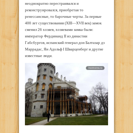
неоднократно перестраивался и
реконструировался, приобретая то
ренессансные, то барочные черты. За первые
400 лет существования (XIII—XVII век) замок
сменил 26 хозяев, хозяевами замка были:
император Фердинанд II из династии
Габсбургов, испанский генерал дон Балтазар дэ
Маррадас, Ян Адольф I Шварценберг и другие
известные люди.