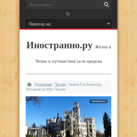
Иностранно.ру
Жизнь в
Чехии и путешествия за ее пределы
Домашняя
/
Чехия
/
Замок Глубока-над-
Влтавой на Юге Чехии