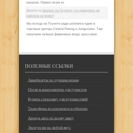
каналов. Привет всем из
Данила
на
Шопинг на Пхукете: что прикупить на
райском острове?
Мы всегда на Пхукете ради шоппинга едем в
торговые центры Central Patong и Jungceylon. Там
покупаем нужные фирмовые вещи, кроссовки.
ПОЛЕЗНЫЕ ССЫЛКИ
Авиабилеты по лучшим ценам
Отели и апартаменты для туристов
Купить страховку для путешествий
Трансферы из аэропорта и обратно
Аренда авто по всему миру
Экскурсии на любой вкус