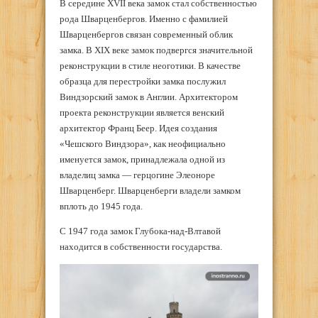
В середине XVII века замок стал собственностью
рода Шварценбергов. Именно с фамилией
Шварценбергов связан современный облик
замка. В XIX веке замок подвергся значительной
реконструкции в стиле неоготики. В качестве
образца для перестройки замка послужил
Виндзорский замок в Англии. Архитектором
проекта реконструкции является венский
архитектор Франц Беер. Идея создания
«Чешского Виндзора», как неофициально
именуется замок, принадлежала одной из
владелиц замка — герцогине Элеоноре
Шварценберг. Шварценберги владели замком
вплоть до 1945 года.
С 1947 года замок Глубока-над-Влтавой
находится в собственности государства.