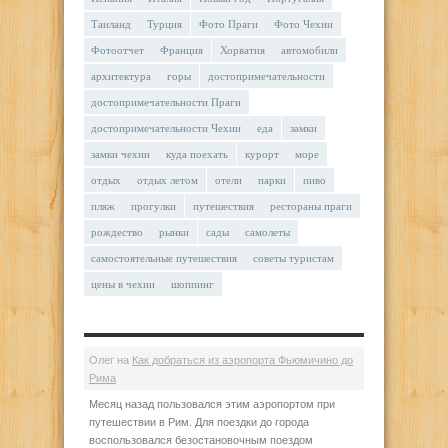
Таиланд
Турция
Фото Праги
Фото Чехии
Фотоотчет
Франция
Хорватия
автомобили
архитектура
горы
достопримечательности
достопримечательности Праги
достопримечательности Чехии
еда
замки
замки чехии
куда поехать
курорт
море
отдых
отдых летом
отели
парки
пиво
пляж
прогулки
путешествия
рестораны праги
рождество
рынки
сады
самолеты
самостоятельные путешествия
советы туристам
цены в чехии
шоппинг
Олег
на
Как добраться из аэропорта Фьюмичино до
Рима
Месяц назад пользовался этим аэропортом при
путешествии в Рим. Для поездки до города
воспользовался безостановочным поездом