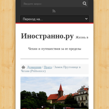
Иностранно.ру
Жизнь в
Чехии и путешествия за ее пределы
Домашняя
/
Прага
/
Замок Пругонице в
Чехии (Průhonice)