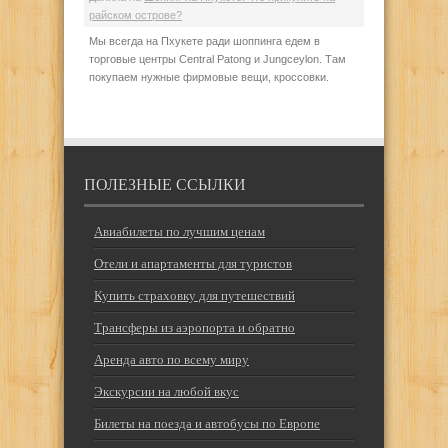
райском острове?
Мы всегда на Пхукете ради шоппинга едем в
торговые центры Central Patong и Jungceylon. Там
покупаем нужные фирмовые вещи, кроссовки.
ПОЛЕЗНЫЕ ССЫЛКИ
Авиабилеты по лучшим ценам
Отели и апартаменты для туристов
Купить страховку для путешествий
Трансферы из аэропорта и обратно
Аренда авто по всему миру
Экскурсии на любой вкус
Билеты на поезда и автобусы по Европе