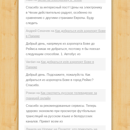
Спасибо за интересный пост! Цены на электронику
в Чехии действительно радуют, особенно по
сравнению с другими странами Европы. Буду
следить
Андрей Секачев
на
Как добраться из/в аэропорт Бове
в Париже
Добрый день, напрямую из аэропорта Бове до
Реймса никак не добраться, поэтому я бы поехал
следующим способом. 1. Автобус из
Vardan
на
Как добраться из/в аэропорт Бове в
Париже
Добрый день. Подскажите, пожалуйста. Как
добраться из аэропорта Бове в город Реймс?
Спасибо.
Роман
на
Как смотреть русское телевидение за
границей онлайн
Спасибо за рекомендованные сервисы. Теперь
здорово экономлю при просмотре футбольных
трансляций на русском языке и белорусских
каналов. Привет всем из
Данила
на
Шопинг на Пхукете: что прикупить на