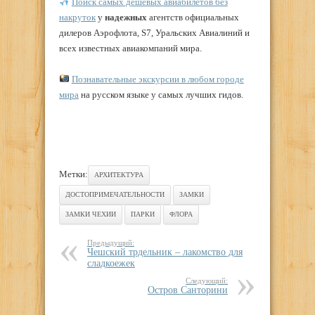
Поиск самых дешевых авиабилетов без
накруток
у
надежных
агентств официальных
дилеров Аэрофлота, S7, Уральских Авиалиний и
всех известных авиакомпаний мира.
Познавательные экскурсии в любом городе
мира
на русском языке у самых лучших гидов.
Метки:
АРХИТЕКТУРА
ДОСТОПРИМЕЧАТЕЛЬНОСТИ
ЗАМКИ
ЗАМКИ ЧЕХИИ
ПАРКИ
ФЛОРА
Предыдущий:
Чешский трдельник – лакомство для
сладкоежек
Следующий:
Остров Санторини