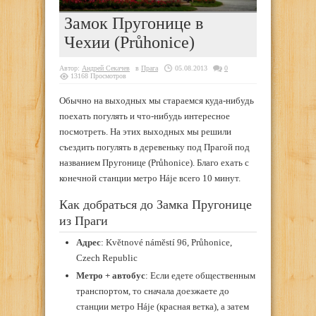
Замок Пругонице в
Чехии (Průhonice)
Автор:
Андрей Секачев
в
Прага
05.08.2013
0
13168 Просмотров
Обычно на выходных мы стараемся куда-нибудь
поехать погулять и что-нибудь интересное
посмотреть. На этих выходных мы решили
съездить погулять в деревеньку под Прагой под
названием Пругонице (Průhonice). Благо ехать с
конечной станции метро Háje всего 10 минут.
Как добраться до Замка Пругонице
из Праги
Адрес
: Květnové náměstí 96, Průhonice,
Czech Republic
Метро + автобус
: Если едете общественным
транспортом, то сначала доезжаете до
станции метро Háje (красная ветка), а затем