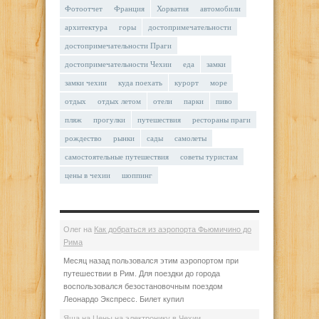
Фотоотчет
Франция
Хорватия
автомобили
архитектура
горы
достопримечательности
достопримечательности Праги
достопримечательности Чехии
еда
замки
замки чехии
куда поехать
курорт
море
отдых
отдых летом
отели
парки
пиво
пляж
прогулки
путешествия
рестораны праги
рождество
рынки
сады
самолеты
самостоятельные путешествия
советы туристам
цены в чехии
шоппинг
Олег
на
Как добраться из аэропорта Фьюмичино до
Рима
Месяц назад пользовался этим аэропортом при
путешествии в Рим. Для поездки до города
воспользовался безостановочным поездом
Леонардо Экспресс. Билет купил
Яша
на
Цены на электронику в Чехии