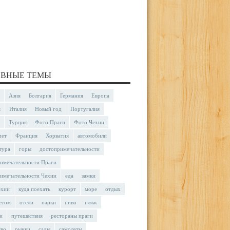
ВНЫЕ ТЕМЫ
Азия
Болгария
Германия
Европа
я
Италия
Новый год
Португалия
Турция
Фото Праги
Фото Чехии
чет
Франция
Хорватия
автомобили
тура
горы
достопримечательности
имечательности Праги
имечательности Чехии
еда
замки
ехии
куда поехать
курорт
море
отдых
етом
отели
парки
пиво
пляж
и
путешествия
рестораны праги
тво
рынки
сады
самолеты