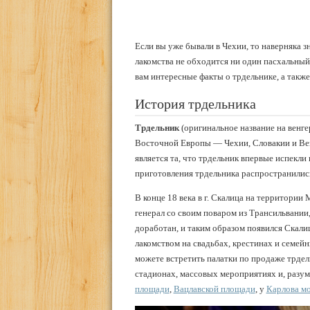
Если вы уже бывали в Чехии, то наверняка зн
лакомства не обходится ни один пасхальный
вам интересные факты о трдельнике, а также
История трдельника
Трдельник
(оригинальное название на венге
Восточной Европы — Чехии, Словакии и Вен
является та, что трдельник впервые испекли
приготовления трдельника распространились
В конце 18 века в г. Скалица на территории
генерал со своим поваром из Трансильвании
доработан, и таким образом появился Скали
лакомством на свадьбах, крестинах и семей
можете встретить палатки по продаже трде
стадионах, массовых мероприятиях и, разум
площади
,
Вацлавской площади
, у
Карлова м