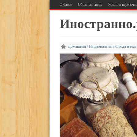
О блоге
Обратная связь
Условия перепеча
Иностранно.
Домашняя
/
Национальные блюда и еда