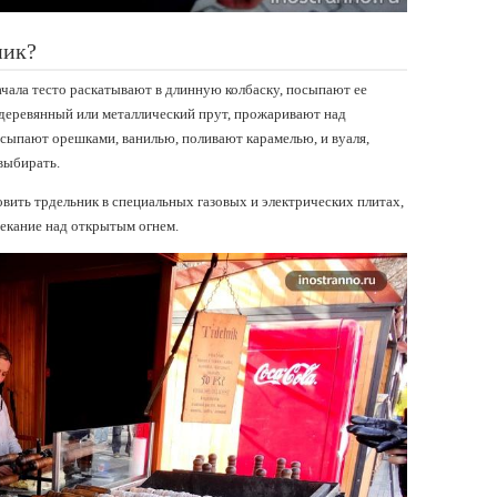
ник?
ачала тесто раскатывают в длинную колбаску, посыпают ее
 деревянный или металлический прут, прожаривают над
сыпают орешками, ванилью, поливают карамелью, и вуаля,
выбирать.
овить трдельник в специальных газовых и электрических плитах,
пекание над открытым огнем.