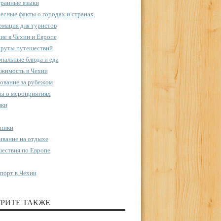
ранные языки
есные факты о городах и странах
мация для туристов
ие в Чехии и Европе
руты путешествий
нальные блюда и еда
жимость в Чехии
ование за рубежом
ы о мероприятиях
пки
ники
вание на отдыхе
ествия по Европе
порт в Чехии
РИТЕ ТАКЖЕ