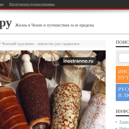
тки
Инструменты путешественника
ру
Жизнь в Чехии и путешествия за ее пределы
ПОИС
/
Чешский трдельник – лакомство для сладкоежек
ИНС
ПУТ
РУС
В Л
ИНФО
Транс
Инфор