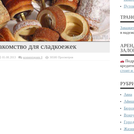
Путев
ТРАН
Закажит
в надеж
акомство для сладкоежек
АРЕН
ЗАЛО
05.08.2013
комментариев 8
30580 Просмотров
Подро
кредитн
стоит и
РУБР
Авиа
Афиш
Бюрок
Вокру
Город
Жизнь