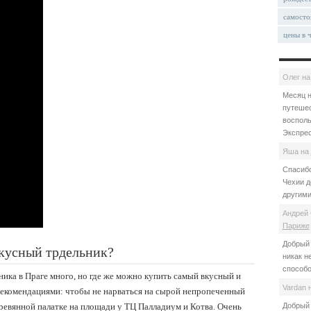
самосто
цены в 
Олег
н
Месяц н
путешес
восполь
Экспрес
Яша
на
Спасибо
Чехии д
другими
Андрей 
Париже
Добрый 
вкусный трдельник?
никак н
способо
ника в Праге много, но где же можно купить самый вкусный и
Vardan
екомендациями: чтобы не нарваться на сырой непропеченный
еревянной палатке на площади у ТЦ Палладиум и Котва. Очень
Добрый 