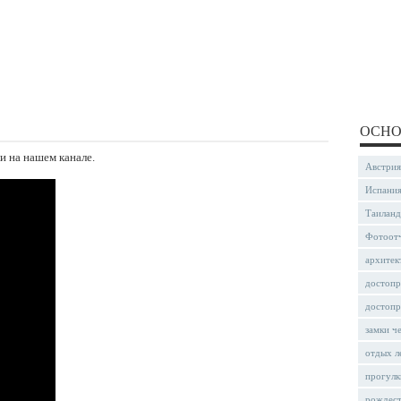
ОСНО
и на нашем канале.
Австрия
Испани
Таиланд
Фотоот
архитек
достопр
достопр
замки ч
отдых л
прогулк
рождес