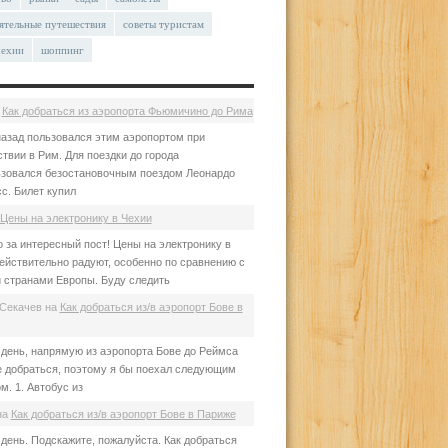
ятельные путешествия
советы туристам
чехии
шоппинг
а
Как добраться из аэропорта Фьюмичино до Рима
азад пользовался этим аэропортом при
твии в Рим. Для поездки до города
зовался безостановочным поездом Леонардо
с. Билет купил
Цены на электронику в Чехии
 за интересный пост! Цены на электронику в
ействительно радуют, особенно по сравнению с
 странами Европы. Буду следить
Секачев
на
Как добраться из/в аэропорт Бове в
день, напрямую из аэропорта Бове до Реймса
е добраться, поэтому я бы поехал следующим
м. 1. Автобус из
на
Как добраться из/в аэропорт Бове в Париже
день. Подскажите, пожалуйста. Как добраться