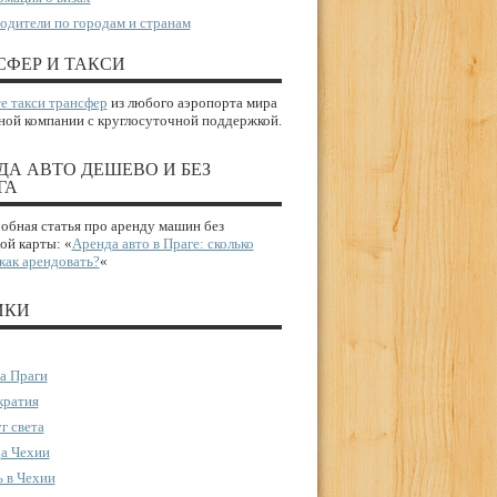
одители по городам и странам
СФЕР И ТАКСИ
е такси трансфер
из любого аэропорта мира
ной компании с круглосуточной поддержкой.
ДА АВТО ДЕШЕВО И БЕЗ
ГА
бная статья про аренду машин без
ой карты: «
Аренда авто в Праге: сколько
 как арендовать?
«
ИКИ
а Праги
ратия
г света
а Чехии
 в Чехии