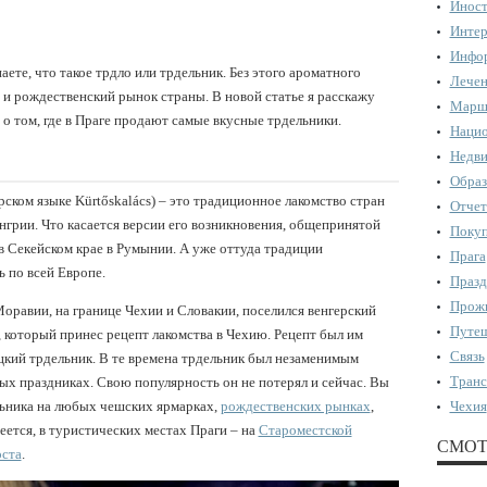
Иност
Интер
Инфор
аете, что такое трдло или трдельник. Без этого ароматного
Лечен
 и рождественский рынок страны. В новой статье я расскажу
Марш
 о том, где в Праге продают самые вкусные трдельники.
Нацио
Недви
Образ
рском языке Kürtőskalács) – это традиционное лакомство стран
Отчет
грии. Что касается версии его возникновения, общепринятой
Поку
 в Секейском крае в Румынии. А уже оттуда традиции
Прага
 по всей Европе.
Празд
Прожи
 Моравии, на границе Чехии и Словакии, поселился венгерский
Путеш
, который принес рецепт лакомства в Чехию. Рецепт был им
Связь
цкий трдельник. В те времена трдельник был незаменимым
Транс
ных праздниках. Свою популярность он не потерял и сейчас. Вы
льника на любых чешских ярмарках,
рождественских рынках
,
Чехия
еется, в туристических местах Праги – на
Староместской
СМОТ
оста
.