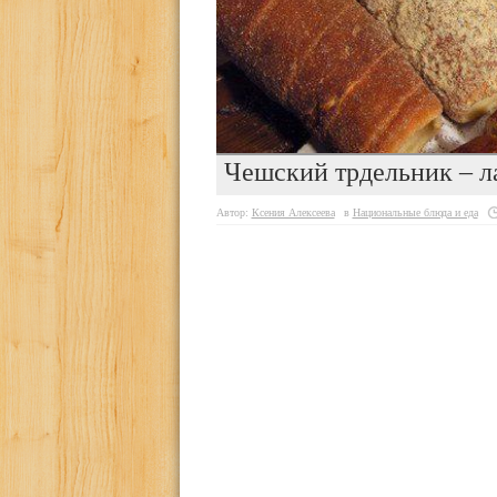
Чешский трдельник – л
Автор:
Ксения Алексеева
в
Национальные блюда и еда