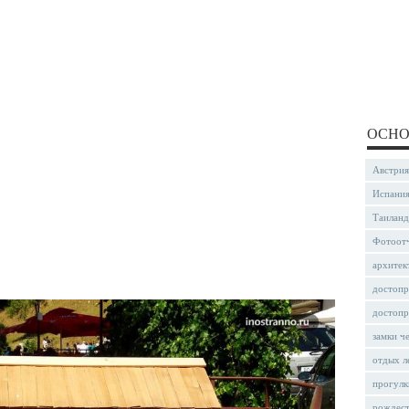
ОСНО
Австрия
Испани
Таиланд
Фотоот
архитек
достопр
достопр
замки ч
отдых л
прогулк
рождес