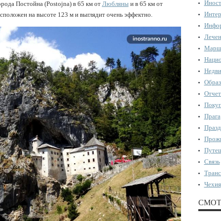
Иност
орода Постойна (Postojna) в 65 км от
Любляны
и в 65 км от
Интер
сположен на высоте 123 м и выглядит очень эффектно.
Инфор
Лечен
Марш
Нацио
Недви
Образ
Отчет
Поку
Прага
Празд
Прожи
Путеш
Связь
Транс
Чехия
СМОТ