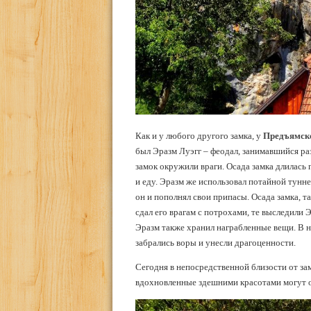
Как и у любого другого замка, у
Предъямско
был Эразм Луэгг – феодал, занимавшийся ра
замок окружили враги. Осада замка длилась г
и еду. Эразм же использовал потайной тунне
он и пополнял свои припасы. Осада замка, т
сдал его врагам с потрохами, те выследили 
Эразм также хранил награбленные вещи. В нач
забрались воры и унесли драгоценности.
Сегодня в непосредственной близости от за
вдохновленные здешними красотами могут о