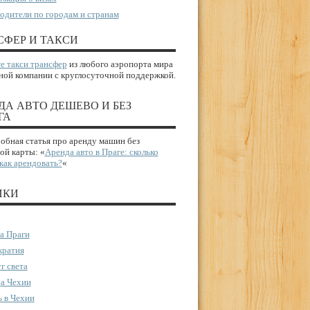
одители по городам и странам
СФЕР И ТАКСИ
е такси трансфер
из любого аэропорта мира
ной компании с круглосуточной поддержкой.
ДА АВТО ДЕШЕВО И БЕЗ
ГА
бная статья про аренду машин без
ой карты: «
Аренда авто в Праге: сколько
 как арендовать?
«
ИКИ
а Праги
ратия
г света
а Чехии
 в Чехии