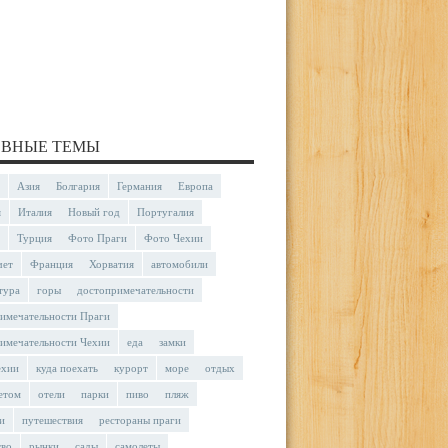
ВНЫЕ ТЕМЫ
Азия
Болгария
Германия
Европа
я
Италия
Новый год
Португалия
Турция
Фото Праги
Фото Чехии
чет
Франция
Хорватия
автомобили
тура
горы
достопримечательности
имечательности Праги
имечательности Чехии
еда
замки
ехии
куда поехать
курорт
море
отдых
етом
отели
парки
пиво
пляж
и
путешествия
рестораны праги
тво
рынки
сады
самолеты