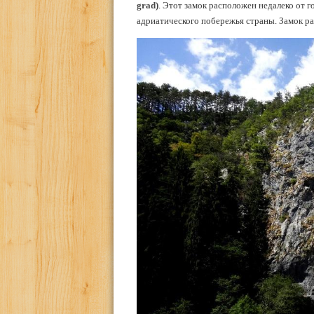
grad)
. Этот замок расположен недалеко от г
адриатического побережья страны. Замок ра