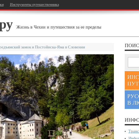
тки
Инструменты путешественника
ру
Жизнь в Чехии и путешествия за ее пределы
ПОИС
редъямский замок и Постойнска-Яма в Словении
ИНС
ПУТ
РУС
В Л
ИНФО
Транс
Инфор