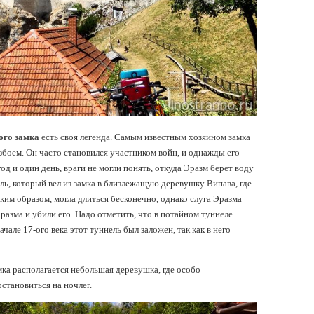
го замка
есть своя легенда. Самым известным хозяином замка
збоем. Он часто становился участником войн, и однажды его
од и один день, враги не могли понять, откуда Эразм берет воду
ль, который вел из замка в близлежащую деревушку Випава, где
аким образом, могла длиться бесконечно, однако слуга Эразма
Эразма и убили его. Надо отметить, что в потайном туннеле
але 17-ого века этот туннель был заложен, так как в него
мка располагается небольшая деревушка, где особо
становиться на ночлег.