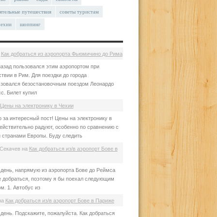
ятельные путешествия
советы туристам
чехии
шоппинг
а
Как добраться из аэропорта Фьюмичино до Рима
азад пользовался этим аэропортом при
твии в Рим. Для поездки до города
зовался безостановочным поездом Леонардо
с. Билет купил
Цены на электронику в Чехии
 за интересный пост! Цены на электронику в
ействительно радуют, особенно по сравнению с
 странами Европы. Буду следить
Секачев
на
Как добраться из/в аэропорт Бове в
день, напрямую из аэропорта Бове до Реймса
е добраться, поэтому я бы поехал следующим
м. 1. Автобус из
на
Как добраться из/в аэропорт Бове в Париже
день. Подскажите, пожалуйста. Как добраться