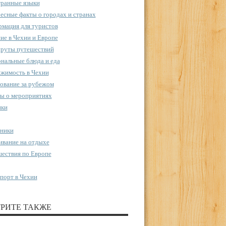
ранные языки
есные факты о городах и странах
мация для туристов
ие в Чехии и Европе
руты путешествий
нальные блюда и еда
жимость в Чехии
ование за рубежом
ы о мероприятиях
пки
ники
вание на отдыхе
ествия по Европе
порт в Чехии
РИТЕ ТАКЖЕ