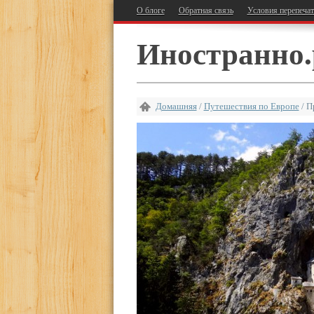
О блоге
Обратная связь
Условия перепеча
Иностранно.
Домашняя
/
Путешествия по Европе
/
П