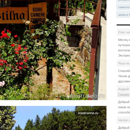
самосто
цены в 
Олег
н
Месяц н
путешес
восполь
Экспрес
Яша
на
Спасибо
Чехии д
другими
Андрей 
Париже
Добрый 
никак н
способо
Vardan
Добрый 