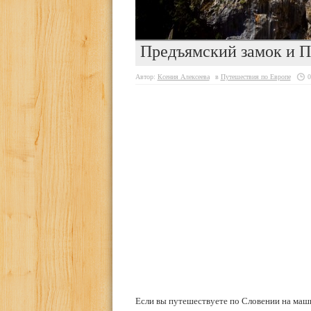
Предъямский замок и П
Автор:
Ксения Алексеева
в
Путешествия по Европе
0
Если вы путешествуете по Словении на маши