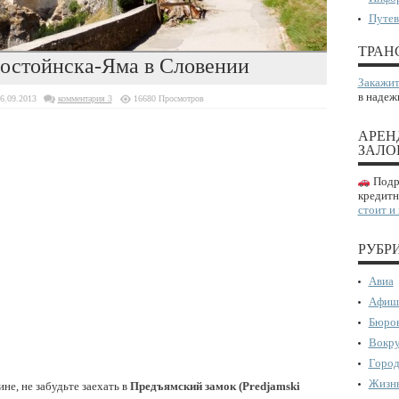
Путев
ТРАН
остойнска-Яма в Словении
Закажит
в надеж
6.09.2013
комментария 3
16680 Просмотров
АРЕН
ЗАЛО
Подро
кредитн
стоит и
РУБР
Авиа
Афиш
Бюрок
Вокру
Город
Жизнь
не, не забудьте заехать в
Предъямский замок (Predjamski