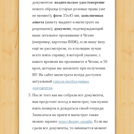
документов:
водительское удостоверение
нового образца (старые розовые права уже
не меняют);
фото
35х45 мм;
заполненная
анкета
(анкету выдают в магистрате на
рецепшене);
документ
, подтверждающий
ваше легальное проживание в Чехии
(например, карточка ВНЖ), если вашу визу
ещё не рассмотрели, то в полиции лучше
всего взять справку, в которой указано, с
какого времени вы проживаете в Чехии, и 50
крон, которые вы заплатите при получении
ВУ. На сайте магистрата всегда доступен
актуальный
список необходимых
документов
.
После того как вы собрали все документы,
вам предстоит поход в магистрат, там нужно
взять номерок и дождаться своей очереди.
Записаться на прием в магистрат также
можно заранее
через форму онлайн
. Если вы
сдали все документы, то начинается момент