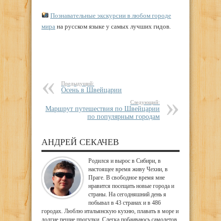
Познавательные экскурсии в любом городе
мира
на русском языке у самых лучших гидов.
Предыдущий:
Осень в Швейцарии
Следующий:
Маршрут путешествия по Швейцарии
по популярным городам
АНДРЕЙ СЕКАЧЕВ
Родился и вырос в Сибири, в
настоящее время живу Чехии, в
Праге. В свободное время мне
нравится посещать новые города и
страны. На сегодняшний день я
побывал в 43 странах и в 486
городах. Люблю итальянскую кухню, плавать в море и
долгие пешие прогулки. Слегка побаиваюсь самолетов,