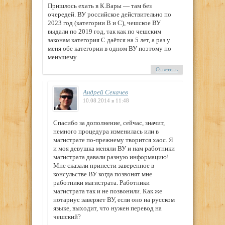
Пришлось ехать в К.Вары — там без
очередей. ВУ российское действительно по
2023 год (категории В и С), чешское ВУ
выдали по 2019 год, так как по чешским
законам категория С даётся на 5 лет, а раз у
меня обе категории в одном ВУ поэтому по
меньшему.
Ответить
Андрей Секачев
10.08.2014 в 11:48
Спасибо за дополнение, сейчас, значит,
немного процедура изменилась или в
магистрате по-прежнему творится хаос. Я
и моя девушка меняли ВУ и нам работники
магистрата давали разную информацию!
Мне сказали принести заверенное в
консульстве ВУ когда позвонят мне
работники магистрата. Работники
магистрата так и не позвонили. Как же
нотариус заверяет ВУ, если оно на русском
языке, выходит, что нужен перевод на
чешский?