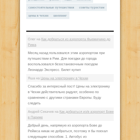
самостоятельные путешествия
советы туристам
цены в чехии
шоппинг
Олег
на
Как добраться из аэропорта Фьюмичино до
Рима
Месяц назад пользовался этим аэропортом при
путешествии в Рим. Для поездки до города
воспользовался безостановочным поездом
Леонардо Экспресс. Билет купил
Яша
на
Цены на электронику в Чехии
Спасибо за интересный пост! Цены на электронику
в Чехии действительно радуют, особенно по
сравнению с другими странами Европы. Буду
следить
Андрей Секачев
на
Как добраться из/в аэропорт Бове
в Париже
Добрый день, напрямую из аэропорта Бове до
Реймса никак не добраться, поэтому я бы поехал
следующим способом. 1. Автобус из