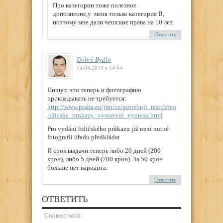
Про категории тоже полезное
дополнение,у меня только категория В,
поэтому мне дали чешские права на 10 лет.
Ответить
Dobré Bydlo
14.04.2019 в 14:54
Пишут, что теперь и фотографию
прикладывать не требуется:
http://www.praha.eu/jnp/cz/potrebuji_resit/zivotni_situace/dopra
ridicske_prukazy_vystaveni_vymena.html
Pro vydání řidičského průkazu již není nutné
fotografii úřadu předkládat
И срок выдачи теперь либо 20 дней (200
крон), либо 5 дней (700 крон). За 50 крон
больше нет варианта.
Ответить
ОТВЕТИТЬ
Connect with: