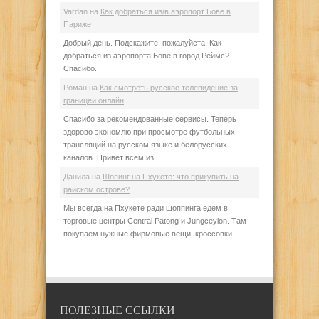
Vardan
на
Как добраться из/в аэропорт Бове в
Париже
Добрый день. Подскажите, пожалуйста. Как
добраться из аэропорта Бове в город Реймс?
Спасибо.
Роман
на
Как смотреть русское телевидение за
границей онлайн
Спасибо за рекомендованные сервисы. Теперь
здорово экономлю при просмотре футбольных
трансляций на русском языке и белорусских
каналов. Привет всем из
Данила
на
Шопинг на Пхукете: что прикупить на
райском острове?
Мы всегда на Пхукете ради шоппинга едем в
торговые центры Central Patong и Jungceylon. Там
покупаем нужные фирмовые вещи, кроссовки.
ПОЛЕЗНЫЕ ССЫЛКИ