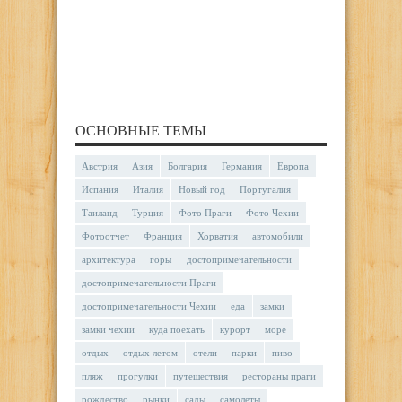
ОСНОВНЫЕ ТЕМЫ
Австрия
Азия
Болгария
Германия
Европа
Испания
Италия
Новый год
Португалия
Таиланд
Турция
Фото Праги
Фото Чехии
Фотоотчет
Франция
Хорватия
автомобили
архитектура
горы
достопримечательности
достопримечательности Праги
достопримечательности Чехии
еда
замки
замки чехии
куда поехать
курорт
море
отдых
отдых летом
отели
парки
пиво
пляж
прогулки
путешествия
рестораны праги
рождество
рынки
сады
самолеты