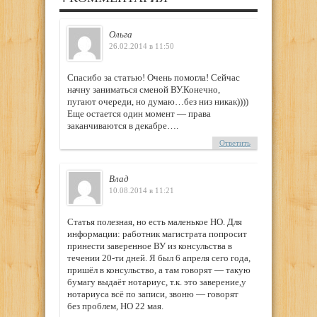
Ольга
26.02.2014 в 11:50
Спасибо за статью! Очень помогла! Сейчас
начну заниматься сменой ВУ.Конечно,
пугают очереди, но думаю…без низ никак))))
Еще остается один момент — права
заканчиваются в декабре….
Ответить
Влад
10.08.2014 в 11:21
Статья полезная, но есть маленькое НО. Для
информации: работник магистрата попросит
принести заверенное ВУ из консульства в
течении 20-ти дней. Я был 6 апреля сего года,
пришёл в консульство, а там говорят — такую
бумагу выдаёт нотариус, т.к. это заверение,у
нотариуса всё по записи, звоню — говорят
без проблем, НО 22 мая.