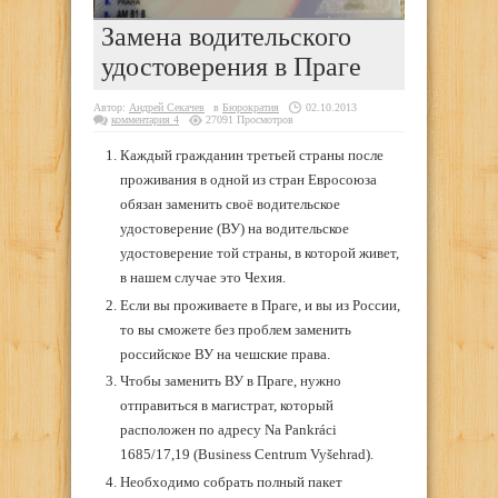
Замена водительского
удостоверения в Праге
Автор:
Андрей Секачев
в
Бюрократия
02.10.2013
комментария 4
27091 Просмотров
Каждый гражданин третьей страны после
проживания в одной из стран Евросоюза
обязан заменить своё водительское
удостоверение (ВУ) на водительское
удостоверение той страны, в которой живет,
в нашем случае это Чехия.
Если вы проживаете в Праге, и вы из России,
то вы сможете без проблем заменить
российское ВУ на чешские права.
Чтобы заменить ВУ в Праге, нужно
отправиться в магистрат, который
расположен по адресу Na Pankráci
1685/17,19 (Business Centrum Vyšehrad).
Необходимо собрать полный пакет