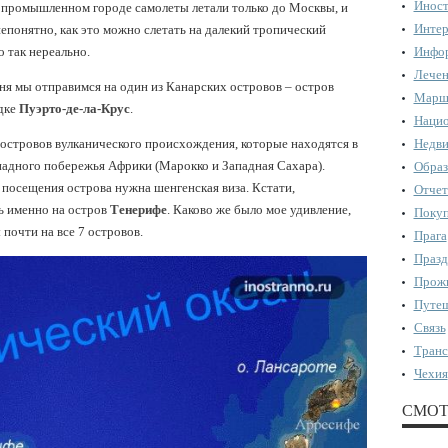
Иност
е промышленном городе самолеты летали только до Москвы, и
Интер
епонятно, как это можно слетать на далекий тропический
о так нереально.
Инфор
Лечен
ня мы отправимся на один из Канарских островов – остров
Марш
дке
Пуэрто-де-ла-Крус
.
Нацио
 островов вулканического происхождения, которые находятся в
Недви
ападного побережья Африки (Марокко и Западная Сахара).
Образ
посещения острова нужна шенгенская виза. Кстати,
Отчет
ь именно на остров
Тенерифе
. Каково же было мое удивление,
Поку
 почти на все 7 островов.
Прага
Празд
Прожи
Путеш
Связь
Транс
Чехия
СМОТ