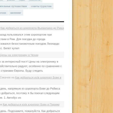
ятельные путешествия
советы туристам
чехии
шоппинг
а
Как добраться из аэропорта Фьюмичино до Рима
азад пользовался этим аэропортом при
твии в Рим. Для поездки до города
зовался безостановочным поездом Леонардо
с. Билет купил
Цены на электронику в Чехии
 за интересный пост! Цены на электронику в
ействительно радуют, особенно по сравнению с
 странами Европы. Буду следить
Секачев
на
Как добраться из/в аэропорт Бове в
день, напрямую из аэропорта Бове до Реймса
е добраться, поэтому я бы поехал следующим
м. 1. Автобус из
на
Как добраться из/в аэропорт Бове в Париже
день. Подскажите, пожалуйста. Как добраться