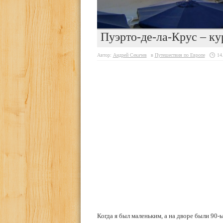
Пуэрто-де-ла-Крус – ку
Автор:
Андрей Секачев
в
Путешествия по Европе
14
Когда я был маленьким, а на дворе были 90-