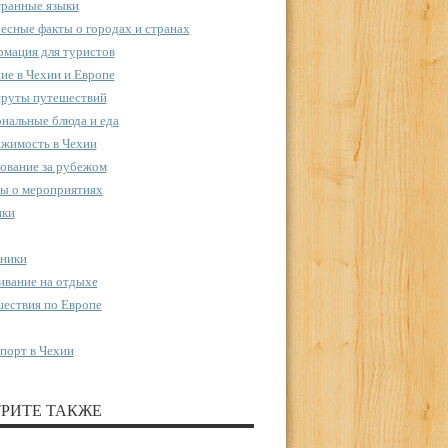
ранные языки
есные факты о городах и странах
мация для туристов
ие в Чехии и Европе
руты путешествий
нальные блюда и еда
жимость в Чехии
ование за рубежом
ы о мероприятиях
пки
ники
вание на отдыхе
ествия по Европе
порт в Чехии
РИТЕ ТАКЖЕ