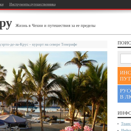
тки
Инструменты путешественника
ру
Жизнь в Чехии и путешествия за ее пределы
ПОИС
уэрто-де-ла-Крус – курорт на севере Тенерифе
ИНС
ПУТ
РУС
В Л
ИНФО
Транс
Инфор