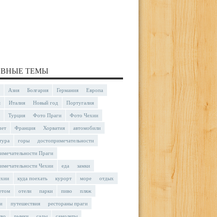
ВНЫЕ ТЕМЫ
Азия
Болгария
Германия
Европа
я
Италия
Новый год
Португалия
Турция
Фото Праги
Фото Чехии
чет
Франция
Хорватия
автомобили
тура
горы
достопримечательности
имечательности Праги
имечательности Чехии
еда
замки
ехии
куда поехать
курорт
море
отдых
етом
отели
парки
пиво
пляж
и
путешествия
рестораны праги
тво
рынки
сады
самолеты