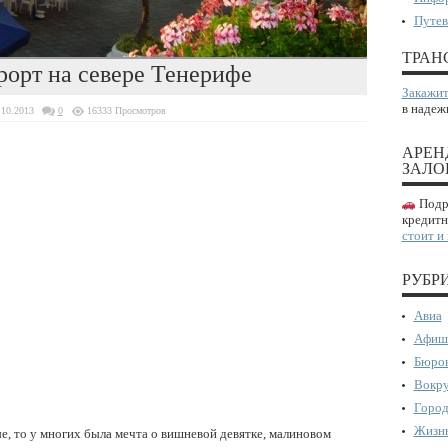
Путев
ТРАН
рорт на севере Тенерифе
Закажит
в надеж
.10.2013
0
16333 Просмотров
АРЕН
ЗАЛО
Подро
кредитн
стоит и
РУБР
Авиа
Афиш
Бюрок
Вокру
Город
Жизнь
ые, то у многих была мечта о вишневой девятке, малиновом