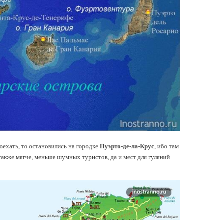
оехать, то остановились на городке
Пуэрто-де-ла-Крус
, ибо там
 также мягче, меньше шумных туристов, да и мест для гуляний