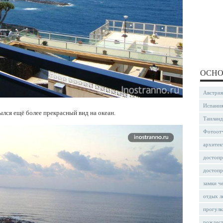
ОСНО
Австрия
Испани
ылся ещё более прекрасный вид на океан.
Таиланд
Фотоот
архитек
достопр
достопр
замки ч
отдых л
прогулк
рождес