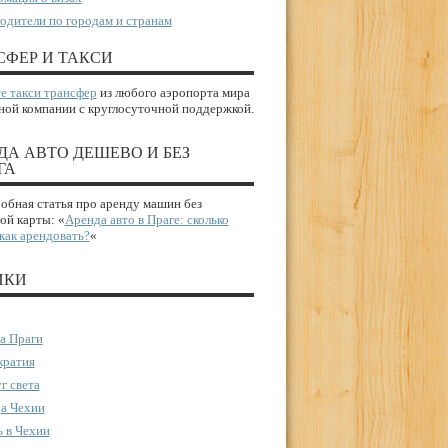
одители по городам и странам
СФЕР И ТАКСИ
е такси трансфер
из любого аэропорта мира
ной компании с круглосуточной поддержкой.
ДА АВТО ДЕШЕВО И БЕЗ
ГА
бная статья про аренду машин без
ой карты: «
Аренда авто в Праге: сколько
 как арендовать?
«
ИКИ
а Праги
ратия
г света
а Чехии
 в Чехии