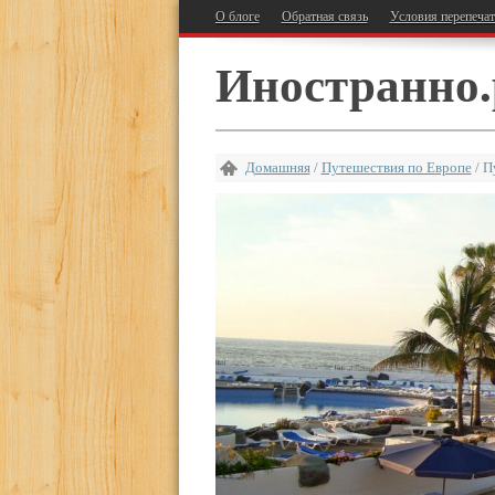
О блоге
Обратная связь
Условия перепеча
Иностранно.
Домашняя
/
Путешествия по Европе
/
П