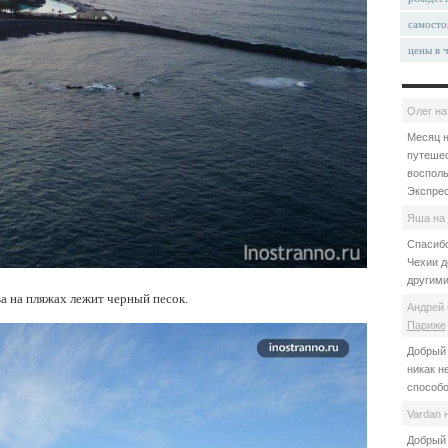
самосто
цены в 
Олег
н
Месяц н
путешес
восполь
Экспрес
Яша
на
Спасибо
Чехии д
другими
а на пляжах лежит черный песок.
Андрей 
Париже
Добрый 
никак н
способо
Vardan
Добрый 