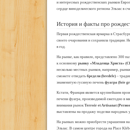
и интересных рождественских рынков Европ
сердце винодельческого региона Эльзас в с
История и факты про рождес
Первая рождественская ярмарка в Страсбурге
своего очарования и сохранила традиции. Не
в год.
На рынке, как правило, представлено 300 па
к основному
рынку «Младенца Христа» (Chr
несколько местных рынков, например, рынк
сможете отведать
бредели (bredele)
– тради
знаменитую гусиную печень
фуагра (foie gr
Кстати, Франция является крупнейшим прои
печени фуагра, производимой ежегодно в ми
внимания рынок
Terroir et Artisanat (Рег
выставлены на продажу поделки народных у
На рынках можно приобрести украшения на 
Эльзас. В самом центре города на Place Klé