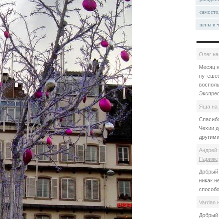
самосто
цены в 
Олег
н
Месяц н
путешес
восполь
Экспрес
Яша
на
Спасибо
Чехии д
другими
Андрей 
Париже
Добрый 
никак н
способо
Vardan
Добрый 