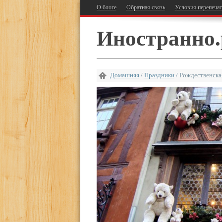
О блоге
Обратная связь
Условия перепеча
Иностранно.
Домашняя
/
Праздники
/
Рождественска