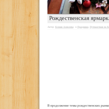
Рождественская ярмарк
Автор:
Ксения Алексеева
в
Праздники
,
Путешествия по Е
В продолжение темы рождественских рынков