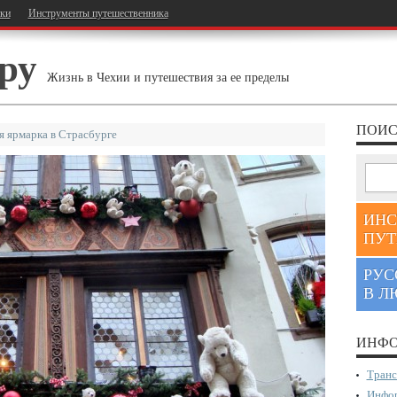
тки
Инструменты путешественника
ру
Жизнь в Чехии и путешествия за ее пределы
ПОИС
я ярмарка в Страсбурге
ИНС
ПУТ
РУС
В Л
ИНФО
Транс
Инфор