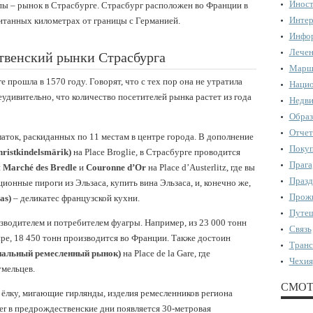
Иност
ы – рынок в Страсбурге. Страсбург расположен во Франции в
Интер
читанных километрах от границы с Германией.
Инфор
Лечен
твенский рынки Страсбурга
Марш
 прошла в 1570 году. Говорят, что с тех пор она не утратила
Нацио
удивительно, что количество посетителей рынка растет из года
Недви
Образ
Отчет
латок, раскиданных по 11 местам в центре города. В дополнение
Поку
istkindelsmärik)
на Place Broglie, в Страсбурге проводится
Прага
и
Marché des Bredle
и
Couronne d’Or
на Place d’Austerlitz, где вы
Празд
ционные пироги из Эльзаса, купить вина Эльзаса, и, конечно же,
Прожи
as)
– деликатес французской кухни.
Путеш
зводителем и потребителем фуагры. Например, из 23 000 тонн
Связь
ре, 18 450 тонн производится во Франции. Также достоин
Транс
иональный ремесленный рынок)
на Place de la Gare, где
Чехия
мельцев.
СМОТ
ёлку, мигающие гирлянды, изделия ремесленников региона
ber в предрождественские дни появляется 30-метровая