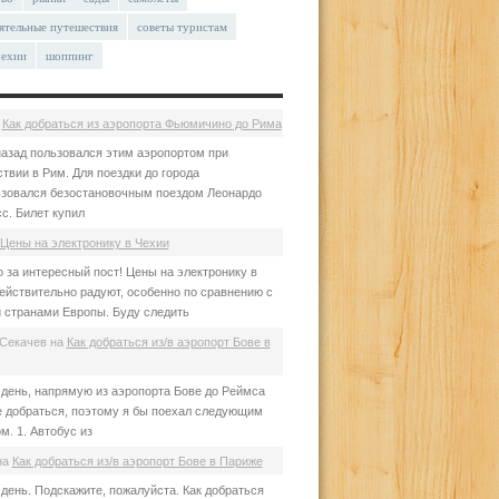
ятельные путешествия
советы туристам
чехии
шоппинг
а
Как добраться из аэропорта Фьюмичино до Рима
азад пользовался этим аэропортом при
твии в Рим. Для поездки до города
зовался безостановочным поездом Леонардо
с. Билет купил
Цены на электронику в Чехии
 за интересный пост! Цены на электронику в
ействительно радуют, особенно по сравнению с
 странами Европы. Буду следить
Секачев
на
Как добраться из/в аэропорт Бове в
день, напрямую из аэропорта Бове до Реймса
е добраться, поэтому я бы поехал следующим
м. 1. Автобус из
на
Как добраться из/в аэропорт Бове в Париже
день. Подскажите, пожалуйста. Как добраться