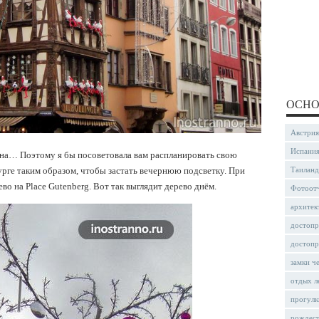
ОСНО
Австрия
Испани
окна… Поэтому я бы посоветовала вам распланировать свою
Таиланд
рге таким образом, чтобы застать вечернюю подсветку. При
во на Place Gutenberg. Вот так выглядит дерево днём.
Фотоот
архитек
достопр
достопр
замки ч
отдых л
прогулк
рождес