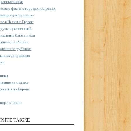
ранные языки
есные факты о городах и странах
мация для туристов
ие в Чехии и Европе
руты путешествий
нальные блюда и еда
жимость в Чехии
ование за рубежом
ы о мероприятиях
пки
ники
вание на отдыхе
ествия по Европе
порт в Чехии
РИТЕ ТАКЖЕ