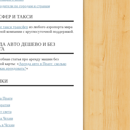
одители по городам и странам
СФЕР И ТАКСИ
е такси трансфер
из любого аэропорта мира
ной компании с круглосуточной поддержкой.
ДА АВТО ДЕШЕВО И БЕЗ
ГА
бная статья про аренду машин без
ой карты: «
Аренда авто в Праге: сколько
 как арендовать?
«
ИКИ
а Праги
ратия
г света
а Чехии
 в Чехии