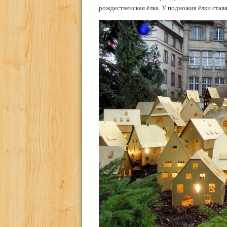
рождественская ёлка. У подножия ёлки став