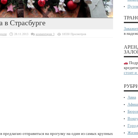
Путев
ТРАН
а в Страсбурге
Закажит
в надеж
вропе
28.11.2013
комментария 3
18330 Просмотров
АРЕН
ЗАЛО
Подро
кредитн
стоит и
РУБР
Авиа
Афиш
Бюрок
Вокру
Город
Жизнь
 предлагаю отправиться на прогулку на один из самых крупных