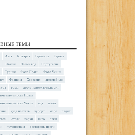
ВНЫЕ ТЕМЫ
Азия
Болгария
Германия
Европа
я
Италия
Новый год
Португалия
Турция
Фото Праги
Фото Чехии
чет
Франция
Хорватия
автомобили
тура
горы
достопримечательности
имечательности Праги
имечательности Чехии
еда
замки
ехии
куда поехать
курорт
море
отдых
етом
отели
парки
пиво
пляж
и
путешествия
рестораны праги
тво
рынки
сады
самолеты