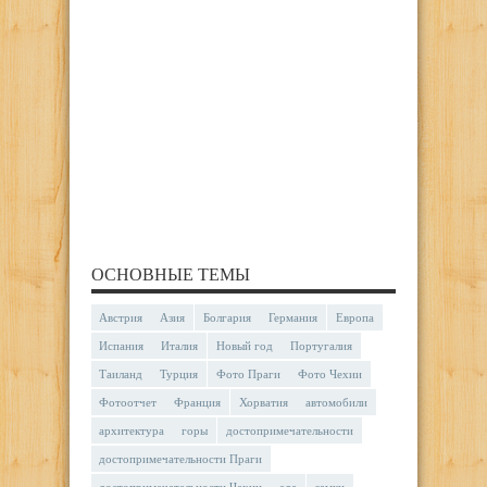
ОСНОВНЫЕ ТЕМЫ
Австрия
Азия
Болгария
Германия
Европа
Испания
Италия
Новый год
Португалия
Таиланд
Турция
Фото Праги
Фото Чехии
Фотоотчет
Франция
Хорватия
автомобили
архитектура
горы
достопримечательности
достопримечательности Праги
достопримечательности Чехии
еда
замки