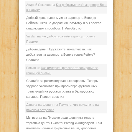
Андрей Секачев
на
Как добраться из/в аэропорт Бове
в Париже
Добрый день, напрямую из аэропорта Бове до
Реймса никак не добраться, поэтому я бы поехал
следующим способом. 1. Автобус из
Vardan
на
Как добраться из/в аэропорт Бове в
Париже
Добрый день. Подскажите, пожалуйста. Как
добраться из аэропорта Бове в город Реймс?
Спасибо.
Роман
на
Как смотреть русское телевидение за
границей онлайн
Спасибо за рекомендованные сервисы. Теперь
здорово экономлю при просмотре футбольных
трансляций на русском языке и белорусских
каналов. Привет всем из
Данила
на
Шопинг на Пхукете: что прикупить на
райском острове?
Мы всегда на Пхукете ради шоппинга едем в
торговые центры Central Patong и Jungceylon. Там
покупаем нужные фирмовые вещи, кроссовки.