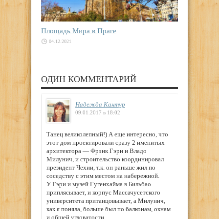
Площадь Мира в Праге
04.12.2021
ОДИН КОММЕНТАРИЙ
Надежда Кантур
09.01.2017 в 18:02
Танец великолепный!) А еще интересно, что
этот дом проектировали сразу 2 именитых
архитектора — Фрэнк Гэри и Владо
Милунич, и строительство координировал
президент Чехии, т.к. он раньше жил по
соседству с этим местом на набережной.
У Гэри и музей Гугенхайма в Бильбао
приплясывает, и корпус Массачусетского
университета пританцовывает, а Милунич,
как я поняла, больше был по балконам, окнам
и общей угловатости.