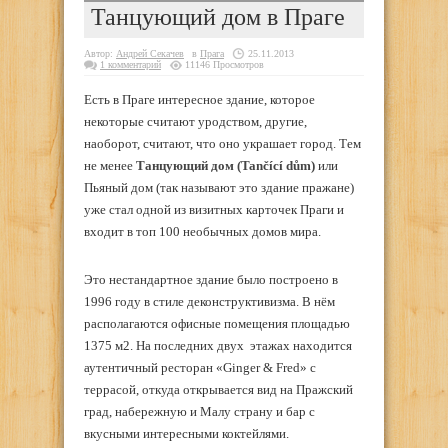
Танцующий дом в Праге
Автор:
Андрей Секачев
в
Прага
25.11.2013
1 комментарий
11146 Просмотров
Есть в Праге интересное здание, которое
некоторые считают уродством, другие,
наоборот, считают, что оно украшает город. Тем
не менее
Танцующий дом (Tančící dům)
или
Пьяный дом (так называют это здание пражане)
уже стал одной из визитных карточек Праги и
входит в топ 100 необычных домов мира.
Это нестандартное здание было построено в
1996 году в стиле деконструктивизма. В нём
располагаются офисные помещения площадью
1375 м2. На последних двух этажах находится
аутентичный ресторан «Ginger & Fred» с
террасой, откуда открывается вид на Пражский
град, набережную и Малу страну и бар с
вкусными интересными коктейлями.