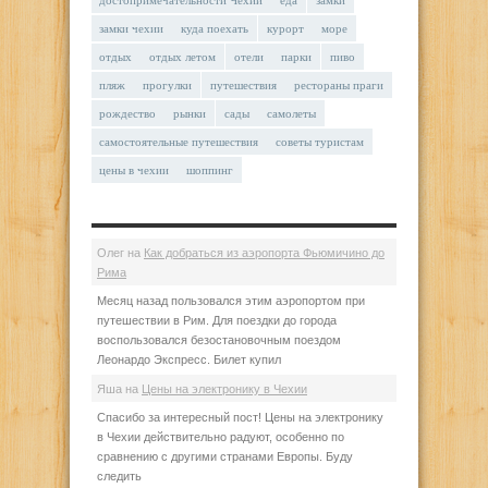
замки чехии
куда поехать
курорт
море
отдых
отдых летом
отели
парки
пиво
пляж
прогулки
путешествия
рестораны праги
рождество
рынки
сады
самолеты
самостоятельные путешествия
советы туристам
цены в чехии
шоппинг
Олег
на
Как добраться из аэропорта Фьюмичино до
Рима
Месяц назад пользовался этим аэропортом при
путешествии в Рим. Для поездки до города
воспользовался безостановочным поездом
Леонардо Экспресс. Билет купил
Яша
на
Цены на электронику в Чехии
Спасибо за интересный пост! Цены на электронику
в Чехии действительно радуют, особенно по
сравнению с другими странами Европы. Буду
следить