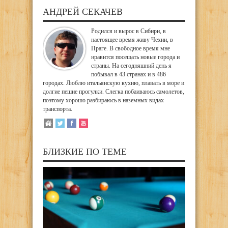
АНДРЕЙ СЕКАЧЕВ
Родился и вырос в Сибири, в
настоящее время живу Чехии, в
Праге. В свободное время мне
нравится посещать новые города и
страны. На сегодняшний день я
побывал в 43 странах и в 486
городах. Люблю итальянскую кухню, плавать в море и
долгие пешие прогулки. Слегка побаиваюсь самолетов,
поэтому хорошо разбираюсь в наземных видах
транспорта.
БЛИЗКИЕ ПО ТЕМЕ