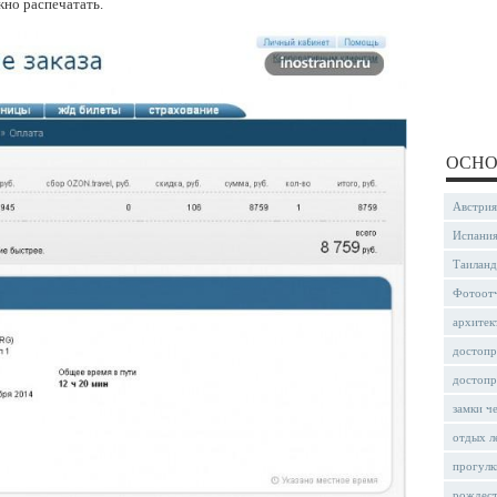
жно распечатать.
ОСНО
Австрия
Испани
Таиланд
Фотоот
архитек
достопр
достопр
замки ч
отдых л
прогулк
рождес