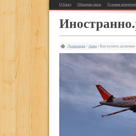
О блоге
Обратная связь
Условия перепеча
Иностранно.
Домашняя
/
Авиа
/
Как купить дешевые