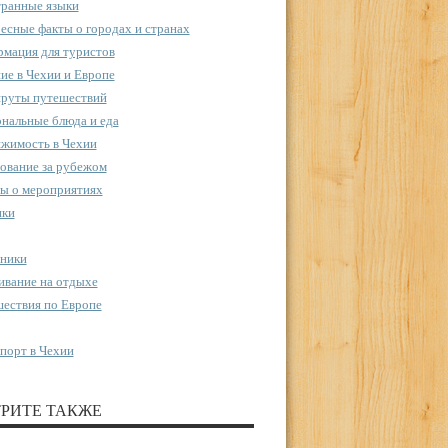
ранные языки
есные факты о городах и странах
мация для туристов
ие в Чехии и Европе
руты путешествий
нальные блюда и еда
жимость в Чехии
ование за рубежом
ы о мероприятиях
пки
ники
вание на отдыхе
ествия по Европе
порт в Чехии
РИТЕ ТАКЖЕ