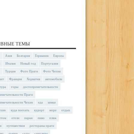
ВНЫЕ ТЕМЫ
Азия
Болгария
Германия
Европа
я
Италия
Новый год
Португалия
Турция
Фото Праги
Фото Чехии
чет
Франция
Хорватия
автомобили
тура
горы
достопримечательности
имечательности Праги
имечательности Чехии
еда
замки
ехии
куда поехать
курорт
море
отдых
етом
отели
парки
пиво
пляж
и
путешествия
рестораны праги
тво
рынки
сады
самолеты