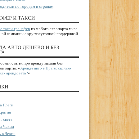
одители по городам и странам
СФЕР И ТАКСИ
е такси трансфер
из любого аэропорта мира
ной компании с круглосуточной поддержкой.
ДА АВТО ДЕШЕВО И БЕЗ
ГА
бная статья про аренду машин без
ой карты: «
Аренда авто в Праге: сколько
 как арендовать?
«
ИКИ
а Праги
ратия
г света
а Чехии
 в Чехии