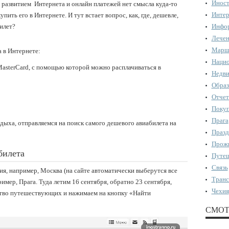
Иност
 развитием Интернета и онлайн платежей нет смысла куда-то
Интер
пить его в Интернете. И тут встает вопрос, как, где, дешевле,
илет?
Инфор
Лечен
Марш
 в Интернете:
Нацио
MasterCard, с помощью которой можно расплачиваться в
Недви
Образ
Отчет
Поку
Прага
тдыха, отправляемся на поиск самого дешевого авиабилета на
Празд
Прожи
билета
Путеш
Связь
ия, например, Москва (на сайте автоматически выберутся все
Транс
мер, Прага. Туда летим 16 сентября, обратно 23 сентября,
Чехия
ство путешествующих и нажимаем на кнопку «Найти
СМОТ