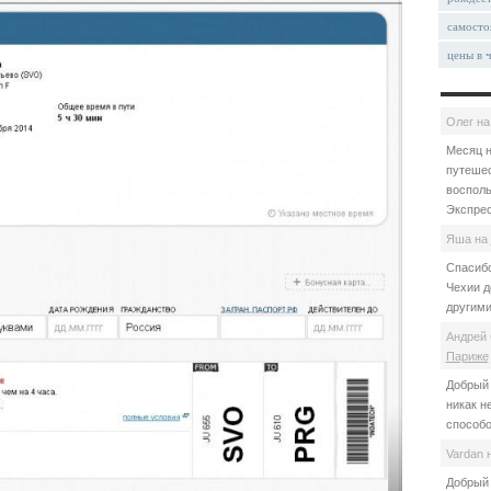
самосто
цены в 
Олег
н
Месяц н
путешес
восполь
Экспрес
Яша
на
Спасибо
Чехии д
другими
Андрей 
Париже
Добрый 
никак н
способо
Vardan
Добрый 