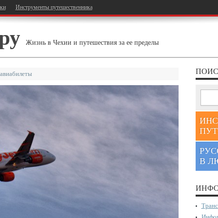
тки
Инструменты путешественника
ру
Жизнь в Чехии и путешествия за ее пределы
ПОИС
 авиабилеты
ИНС
ПУТ
РУС
В Л
ИНФО
Транс
Инфор