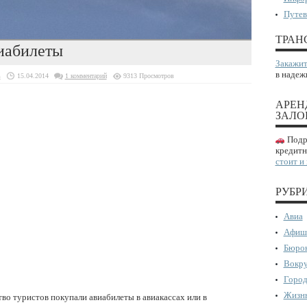
Путев
ТРАН
иабилеты
Закажит
в надеж
в
15.04.2014
1 комментарий
9313 Просмотров
АРЕН
ЗАЛО
Подро
кредитн
стоит и
РУБР
Авиа
Афиш
Бюрок
Вокру
Город
Жизнь
во туристов покупали авиабилеты в авиакассах или в