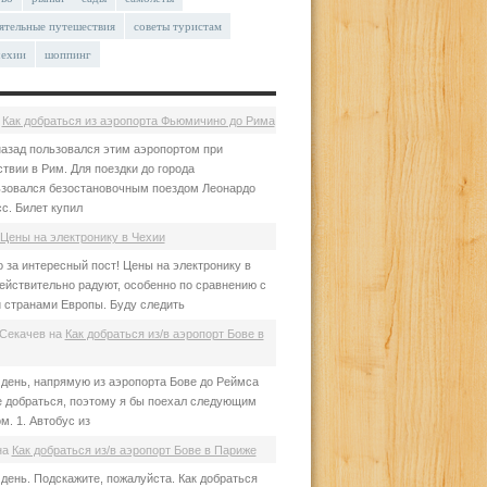
ятельные путешествия
советы туристам
чехии
шоппинг
а
Как добраться из аэропорта Фьюмичино до Рима
азад пользовался этим аэропортом при
твии в Рим. Для поездки до города
зовался безостановочным поездом Леонардо
с. Билет купил
Цены на электронику в Чехии
 за интересный пост! Цены на электронику в
ействительно радуют, особенно по сравнению с
 странами Европы. Буду следить
Секачев
на
Как добраться из/в аэропорт Бове в
день, напрямую из аэропорта Бове до Реймса
е добраться, поэтому я бы поехал следующим
м. 1. Автобус из
на
Как добраться из/в аэропорт Бове в Париже
день. Подскажите, пожалуйста. Как добраться