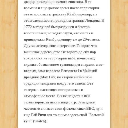
дворца-резиденции самого епископа. В те
времена и еще долгое время после территория
эта относилась к графству Кембриджшир, а в
этом самом месте проходила граница Лондона. В
1772-м году паб был разрушен и быстро
восстановлен, но ходят слухи, что он так и
принадлежал Кембриджширу аж до 20-го века.
Другая легенда еще интереснее. Говорят, что
вишневое дерево, ствол которого до сих пор
сохранился на территории паба, во-первых,
служил обозначением границы для епархии, а во-
вторых, сама королева Елизавета I в Майский
праздник (May Day) по старой английской
традиции танцевала вокруг его ствола. Эта
таверна – настоящее историческое и
атмосферное место. Вы не найдете в ней
телевизоров, музыки и видеоигр. Зато здесь
частенько снимает свои фильмы канал BBC, ну и
еще Гай Ричи как-то снимал здесь свой “Большой
куш” (Snatch).