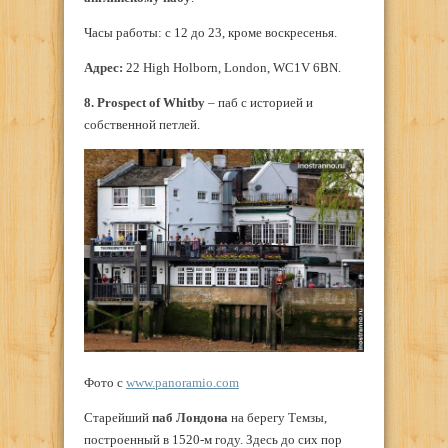
Часы работы: с 12 до 23, кроме воскресенья.
Адрес:
22 High Holborn, London, WC1V 6BN.
8. Prospect of Whitby
– паб с историей и
собственной петлей.
Фото с
www.panoramio.com
Старейший
паб Лондона
на берегу Темзы,
построенный в 1520-м году. Здесь до сих пор