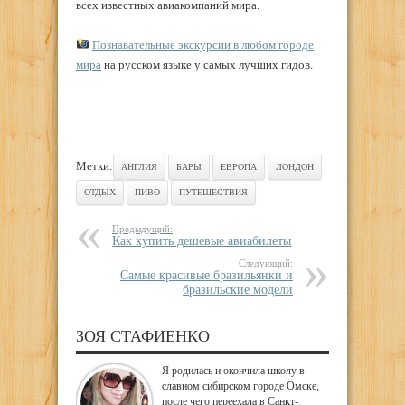
всех известных авиакомпаний мира.
Познавательные экскурсии в любом городе
мира
на русском языке у самых лучших гидов.
Метки:
АНГЛИЯ
БАРЫ
ЕВРОПА
ЛОНДОН
ОТДЫХ
ПИВО
ПУТЕШЕСТВИЯ
Предыдущий:
Как купить дешевые авиабилеты
Следующий:
Самые красивые бразильянки и
бразильские модели
ЗОЯ СТАФИЕНКО
Я родилась и окончила школу в
славном сибирском городе Омске,
после чего переехала в Санкт-