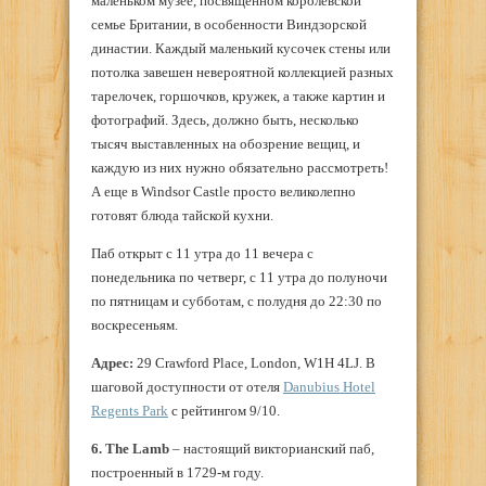
маленьком музее, посвященном королевской
семье Британии, в особенности Виндзорской
династии. Каждый маленький кусочек стены или
потолка завешен невероятной коллекцией разных
тарелочек, горшочков, кружек, а также картин и
фотографий. Здесь, должно быть, несколько
тысяч выставленных на обозрение вещиц, и
каждую из них нужно обязательно рассмотреть!
А еще в Windsor Castle просто великолепно
готовят блюда тайской кухни.
Паб открыт с 11 утра до 11 вечера с
понедельника по четверг, с 11 утра до полуночи
по пятницам и субботам, с полудня до 22:30 по
воскресеньям.
Адрес:
29 Crawford Place, London, W1H 4LJ. В
шаговой доступности от отеля
Danubius Hotel
Regents Park
с рейтингом 9/10.
6. The Lamb
– настоящий викторианский паб,
построенный в 1729-м году.