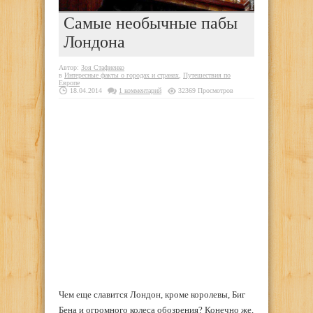
Самые необычные пабы
Лондона
Автор:
Зоя Стафиенко
в
Интересные факты о городах и странах
,
Путешествия по
Европе
18.04.2014
1 комментарий
32369 Просмотров
Чем еще славится Лондон, кроме королевы, Биг
Бена и огромного колеса обозрения? Конечно же,