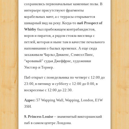
сохранились первоначальные каменные полы. В
интерьере присутствуют фрагменты
корабельных мачт, а с террасы открывается
шикарный вид на реку. Когда-то
паб Prospect of
Whitby
был прибежищем контрабандистов,
воров и пиратов, а рядом стояла виселица с
петлей, которая и ныне там в качестве печального
напоминания о былых временах. А еще сюда
захаживали Чарльз Диккенс, Сэмюэл Пипс,
“кровавый” судья Джеффрис, художники
Уистлер и Тернер.
Паб открыт с понедельника по четверг с 12:00 до
23:00, в пятницу и субботу с 12:00 до 0:00, в
воскресенье с 12:00 до 22:30.
Адрес:
57 Wapping Wall, Wapping, London, E1W
3SH.
9. Princess Louise
– знаменитый викторианский
паб в самом центре Лондона.