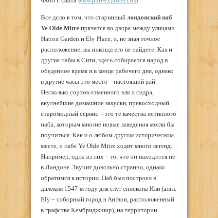
Фото с сайта
www.pub-explorer.com
Все дело в том, что старинный
лондонский паб
Ye Olde Mitre
прячется во дворе между улицами
Hatton Garden и Ely Place, и, не зная точное
расположение, вы никогда его не найдете. Как и
другие пабы в Сити, здесь собирается народ в
обеденное время и в конце рабочего дня, однако
в другие часы это место – настоящий рай.
Несколько сортов отменного эля и сидра,
вкуснейшие домашние закуски, превосходный
старомодный сервис – это те качества истинного
паба, которым многие новые заведения могли бы
поучиться. Как и о любом другом историческом
месте, о пабе Ye Olde Mitre ходит много легенд.
Например, одна из них – то, что он находится не
в Лондоне. Звучит довольно странно, однако
обратимся к истории. Паб был построен в
далеком 1547-м году для слуг епископа Или (англ.
Ely – соборный город в Англии, расположенный
в графстве Кембриджшир), на территории