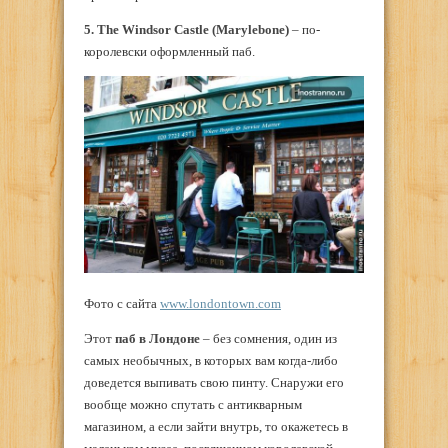
5. The Windsor Castle (Marylebone)
– по-
королевски оформленный паб.
Фото с сайта
www.londontown.com
Этот
паб в Лондоне
– без сомнения, один из
самых необычных, в которых вам когда-либо
доведется выпивать свою пинту. Снаружи его
вообще можно спутать с антикварным
магазином, а если зайти внутрь, то окажетесь в