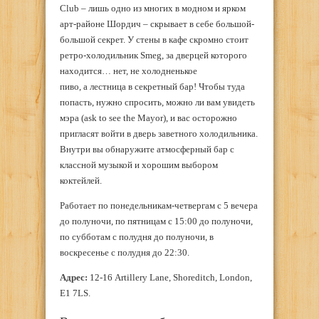
Club – лишь одно из многих в модном и ярком
арт-районе Шордич – скрывает в себе большой-
большой секрет. У стены в кафе скромно стоит
ретро-холодильник Smeg, за дверцей которого
находится… нет, не холодненькое
пиво, а лестница в секретный бар! Чтобы туда
попасть, нужно спросить, можно ли вам увидеть
мэра (ask to see the Mayor), и вас осторожно
пригласят войти в дверь заветного холодильника.
Внутри вы обнаружите атмосферный бар с
классной музыкой и хорошим выбором
коктейлей.
Работает по понедельникам-четвергам с 5 вечера
до полуночи, по пятницам с 15:00 до полуночи,
по субботам с полудня до полуночи, в
воскресенье с полудня до 22:30.
Адрес:
12-16 Artillery Lane, Shoreditch, London,
E1 7LS.