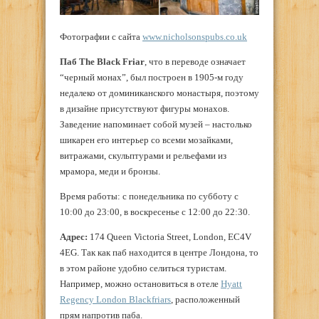
Фотографии с сайта
www.nicholsonspubs.co.uk
Паб The Black Friar
, что в переводе означает
“черный монах”, был построен в 1905-м году
недалеко от доминиканского монастыря, поэтому
в дизайне присутствуют фигуры монахов.
Заведение напоминает собой музей – настолько
шикарен его интерьер со всеми мозайками,
витражами, скульптурами и рельефами из
мрамора, меди и бронзы.
Время работы: с понедельника по субботу с
10:00 до 23:00, в воскресенье с 12:00 до 22:30.
Адрес:
174 Queen Victoria Street, London, EC4V
4EG. Так как паб находится в центре Лондона, то
в этом районе удобно селиться туристам.
Например, можно остановиться в отеле
Hyatt
Regency London Blackfriars
, расположенный
прям напротив паба.