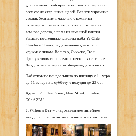
удивительно – паб просто источает историю из
всех своих старинных щелей. Все эти укромные
уголки, большие и маленькие комнатки
(некоторые с каминами), стены и потолки из
темного дерева, а полы из каменной плитки…
Бывшие постоянные клиенты
паба Ye Olde
Cheshire Cheese
, поднимавшие здесь свои
кружки с пивом: Вольтер, Диккенс, Твен…
Прочувствовать последние несколько сотен лет
Лондонской истории за обедом – да запросто.
Паб открыт с понедельника по пятницу с 11 утра
до 11 вечера и в субботу с полудня до 23:00.
Адрес:
145 Fleet Street, Fleet Street, London,
EC4A 2BU.
3. Wilton’s Bar
– очаровательное питейное
заведение в знаменитом старинном мюзик-холле.