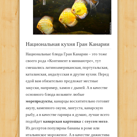
Национальная кухня Гран Канарии
Национальные блюда Гран Канарии – это тоже
своего рода «Континент в миниаютре», тут
смешались латиноамериканская, португальская,
каталанская, андалусская и другие кухни. Перед
едой вам обязательно предложат местные
закуски, например, хамон с дыней. А в качестве
основного блюда возьмите любые
морепродукты
, канарцы восхитительно готовят
акулу, каменного окуня, лангуста, канарскую
рыбу, а в качестве гарнира я думаю, лучше всего
подойдет
канарская картошка
с
соусом мохо
.
Из десертов популярны бананы в роме или
итальянское мороженое. А в качестве дижистива