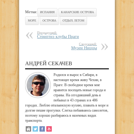
Метки:
ИСПАНИЯ
КАНАРСКИЕ ОСТРОВА
МОРЕ
ОСТРОВА
ОТДЫХ ЛЕТОМ
Предыдущий:
Стриптиз клубы Праги
Следующий:
Музеи Ниццы
АНДРЕЙ СЕКАЧЕВ
Родился и вырос в Сибири, в
настоящее время живу Чехии, в
Праге. В свободное время мне
нравится посещать новые города и
страны. На сегодняшний день я
побывал в 43 странах и в 486
городах. Люблю итальянскую кухню, плавать в море и
долгие пешие прогулки. Слегка побаиваюсь самолетов,
поэтому хорошо разбираюсь в наземных видах
транспорта.