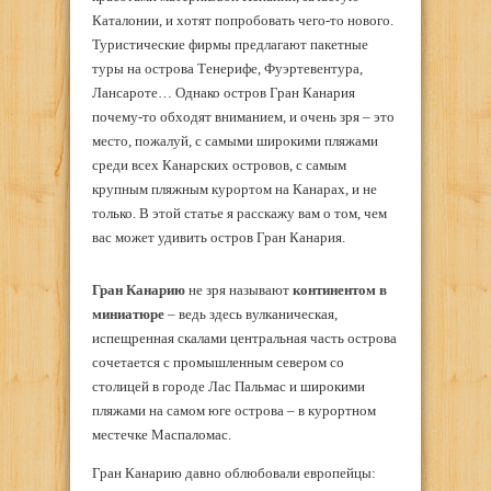
Каталонии, и хотят попробовать чего-то нового.
Туристические фирмы предлагают пакетные
туры на острова Тенерифе, Фуэртевентура,
Лансароте… Однако остров Гран Канария
почему-то обходят вниманием, и очень зря – это
место, пожалуй, с самыми широкими пляжами
среди всех Канарских островов, с самым
крупным пляжным курортом на Канарах, и не
только. В этой статье я расскажу вам о том, чем
вас может удивить остров Гран Канария.
Гран Канарию
не зря называют
континентом в
миниатюре
– ведь здесь вулканическая,
испещренная скалами центральная часть острова
сочетается с промышленным севером со
столицей в городе Лас Пальмас и широкими
пляжами на самом юге острова – в курортном
местечке Маспаломас.
Гран Канарию давно облюбовали европейцы: