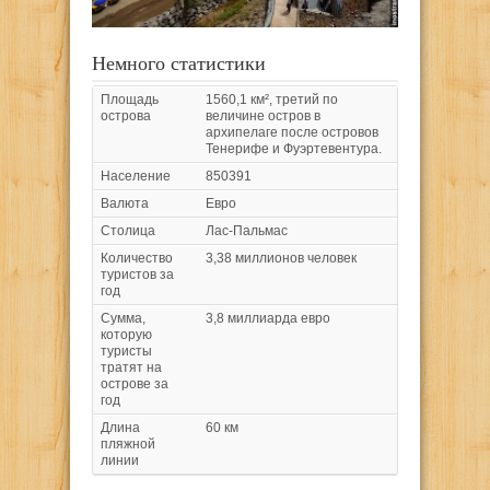
Немного статистики
Площадь
1560,1 км², третий по
острова
величине остров в
архипелаге после островов
Тенерифе и Фуэртевентура.
Население
850391
Валюта
Евро
Столица
Лас-Пальмас
Количество
3,38 миллионов человек
туристов за
год
Сумма,
3,8 миллиарда евро
которую
туристы
тратят на
острове за
год
Длина
60 км
пляжной
линии