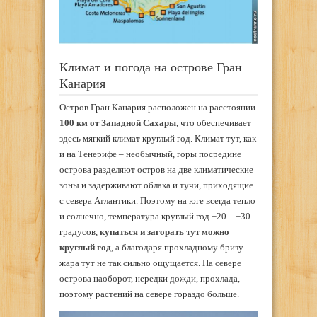
Климат и погода на острове Гран
Канария
Остров Гран Канария расположен на расстоянии
100 км от Западной Сахары
, что обеспечивает
здесь мягкий климат круглый год. Климат тут, как
и на Тенерифе – необычный, горы посредине
острова разделяют остров на две климатические
зоны и задерживают облака и тучи, приходящие
с севера Атлантики. Поэтому на юге всегда тепло
и солнечно, температура круглый год +20 – +30
градусов,
купаться и загорать тут можно
круглый год
, а благодаря прохладному бризу
жара тут не так сильно ощущается. На севере
острова наоборот, нередки дожди, прохлада,
поэтому растений на севере гораздо больше.