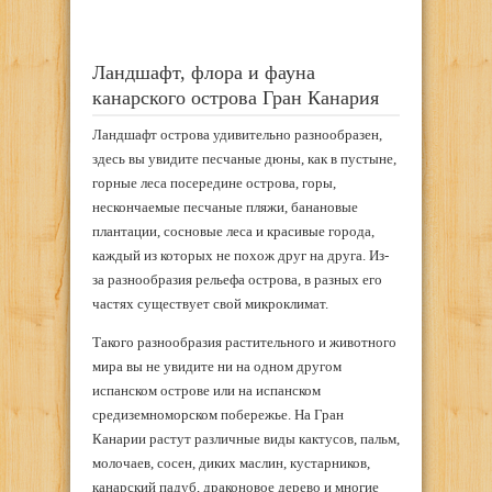
Ландшафт, флора и фауна
канарского острова Гран Канария
Ландшафт острова удивительно разнообразен,
здесь вы увидите песчаные дюны, как в пустыне,
горные леса посередине острова, горы,
нескончаемые песчаные пляжи, банановые
плантации, сосновые леса и красивые города,
каждый из которых не похож друг на друга. Из-
за разнообразия рельефа острова, в разных его
частях существует свой микроклимат.
Такого разнообразия растительного и животного
мира вы не увидите ни на одном другом
испанском острове или на испанском
средиземноморском побережье. На Гран
Канарии растут различные виды кактусов, пальм,
молочаев, сосен, диких маслин, кустарников,
канарский падуб, драконовое дерево и многие