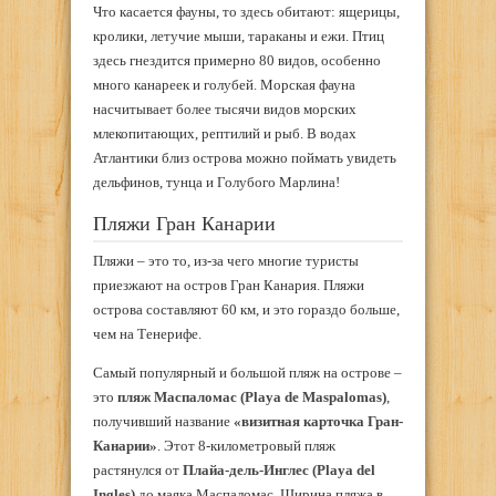
Что касается фауны, то здесь обитают: ящерицы,
кролики, летучие мыши, тараканы и ежи. Птиц
здесь гнездится примерно 80 видов, особенно
много канареек и голубей. Морская фауна
насчитывает более тысячи видов морских
млекопитающих, рептилий и рыб. В водах
Атлантики близ острова можно поймать увидеть
дельфинов, тунца и Голубого Марлина!
Пляжи Гран Канарии
Пляжи – это то, из-за чего многие туристы
приезжают на остров Гран Канария. Пляжи
острова составляют 60 км, и это гораздо больше,
чем на Тенерифе.
Самый популярный и большой пляж на острове –
это
пляж Маспаломас (Playa de Maspalomas)
,
получивший название
«визитная карточка Гран-
Канарии»
. Этот 8-километровый пляж
растянулся от
Плайа-дель-Инглес (Playa del
Ingles)
до маяка Маспаломас. Ширина пляжа в