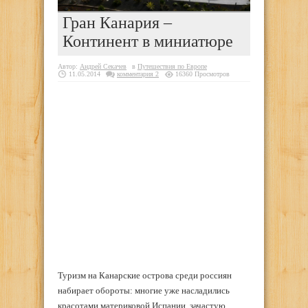
Гран Канария –
Континент в миниатюре
Автор:
Андрей Секачев
в
Путешествия по Европе
11.05.2014
комментария 2
16360 Просмотров
Туризм на Канарские острова среди россиян
набирает обороты: многие уже насладились
красотами материковой Испании, зачастую