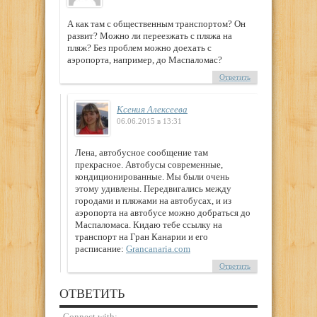
А как там с общественным транспортом? Он
развит? Можно ли переезжать с пляжа на
пляж? Без проблем можно доехать с
аэропорта, например, до Маспаломас?
Ответить
Ксения Алексеева
06.06.2015 в 13:31
Лена, автобусное сообщение там
прекрасное. Автобусы современные,
кондиционированные. Мы были очень
этому удивлены. Передвигались между
городами и пляжами на автобусах, и из
аэропорта на автобусе можно добраться до
Маспаломаса. Кидаю тебе ссылку на
транспорт на Гран Канарии и его
расписание:
Grancanaria.com
Ответить
ОТВЕТИТЬ
Connect with: