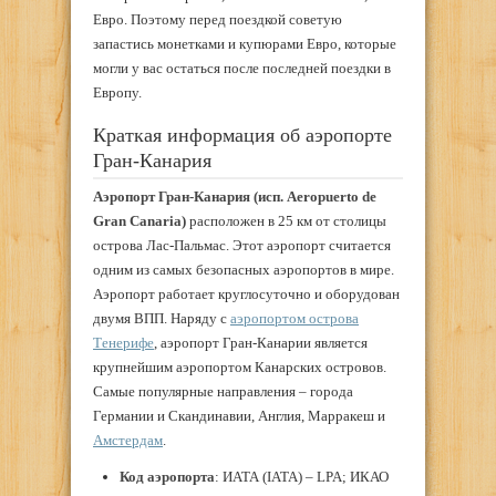
Евро. Поэтому перед поездкой советую
запастись монетками и купюрами Евро, которые
могли у вас остаться после последней поездки в
Европу.
Краткая информация об аэропорте
Гран-Канария
Аэропорт Гран-Канария (исп. Aeropuerto de
Gran Canaria)
расположен в 25 км от столицы
острова Лас-Пальмас. Этот аэропорт считается
одним из самых безопасных аэропортов в мире.
Аэропорт работает круглосуточно и оборудован
двумя ВПП. Наряду с
аэропортом острова
Тенерифе
, аэропорт Гран-Канарии является
крупнейшим аэропортом Канарских островов.
Самые популярные направления – города
Германии и Скандинавии, Англия, Марракеш и
Амстердам
.
Код аэропорта
: ИАТА (IATA) – LPA; ИКАО