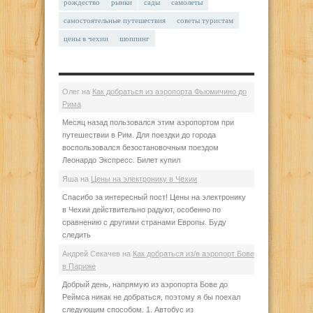
рождество
рынки
сады
самолеты
самостоятельные путешествия
советы туристам
цены в чехии
шоппинг
Олег
на
Как добраться из аэропорта Фьюмичино до
Рима
Месяц назад пользовался этим аэропортом при
путешествии в Рим. Для поездки до города
воспользовался безостановочным поездом
Леонардо Экспресс. Билет купил
Яша
на
Цены на электронику в Чехии
Спасибо за интересный пост! Цены на электронику
в Чехии действительно радуют, особенно по
сравнению с другими странами Европы. Буду
следить
Андрей Секачев
на
Как добраться из/в аэропорт Бове
в Париже
Добрый день, напрямую из аэропорта Бове до
Реймса никак не добраться, поэтому я бы поехал
следующим способом. 1. Автобус из