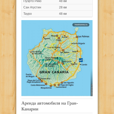
Пуэрто Рико
48 км
Сан Агустин
28 км
Тауро
48 км
Аренда автомобиля на Гран-
Канарии