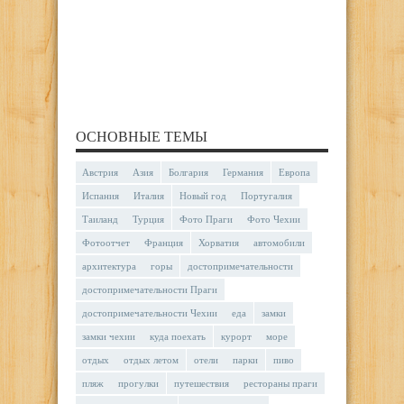
ОСНОВНЫЕ ТЕМЫ
Австрия
Азия
Болгария
Германия
Европа
Испания
Италия
Новый год
Португалия
Таиланд
Турция
Фото Праги
Фото Чехии
Фотоотчет
Франция
Хорватия
автомобили
архитектура
горы
достопримечательности
достопримечательности Праги
достопримечательности Чехии
еда
замки
замки чехии
куда поехать
курорт
море
отдых
отдых летом
отели
парки
пиво
пляж
прогулки
путешествия
рестораны праги