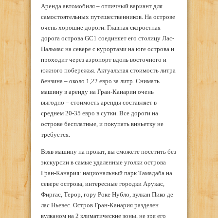
Аренда автомобиля – отличный вариант для
самостоятельных путешественников. На острове
очень хорошие дороги. Главная скоростная
дорога острова GC1 соединяет его столицу Лас-
Пальмас на севере с курортами на юге острова и
проходит через аэропорт вдоль восточного и
южного побережья. Актуальная стоимость литра
бензина – около 1,22 евро за литр. Снимать
машину в аренду на Гран-Канарии очень
выгодно – стоимость аренды составляет в
среднем 20-35 евро в сутки. Все дороги на
острове бесплатные, и покупать виньетку не
требуется.
Взяв машину на прокат, вы сможете посетить без
экскурсии в самые удаленные уголки острова
Гран-Канария: национальный парк Тамадаба на
севере острова, интересные городки Арукас,
Фиргас, Терор, гору Роке Нубло, вулкан Пико де
лас Ньевес. Остров Гран-Канария разделен
вулканом на 2 климатические зоны, не зря его