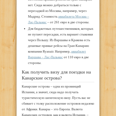
нет. Сюда можно добраться только с
пересадкой из Москвы, например, через
Мадрид. Стоимость
авиабилета Москва –
Лас-Пальмас
– от 261 евро в две стороны.
Для бюджетных путешественников, которых
не пугают пересадки, есть вариант стыковки
через Польшу. Из Варшавы и Кракова есть
дешевые прямые рейсы на Гран-Канарию
компании Ryanair. Например,
авиабилет
Варшава – Лас-Пальмас
от 110 евро в две
стороны.
Как получить визу для поездки на
Канарские острова?
Канарские острова – одна из провинций
Испании, а значит, сюда надо получать
туристическую шенгенскую визу. Пусть вас не
сбивает с толку расположение островов недалеко
от Африки. Канары – это Европа. Валюта
Канарских островов, как и валюта Испании, –