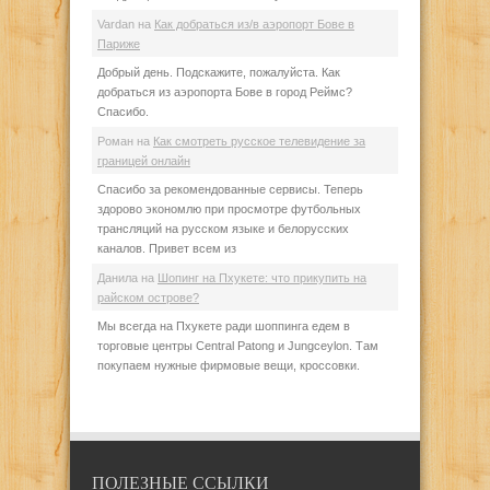
Vardan
на
Как добраться из/в аэропорт Бове в
Париже
Добрый день. Подскажите, пожалуйста. Как
добраться из аэропорта Бове в город Реймс?
Спасибо.
Роман
на
Как смотреть русское телевидение за
границей онлайн
Спасибо за рекомендованные сервисы. Теперь
здорово экономлю при просмотре футбольных
трансляций на русском языке и белорусских
каналов. Привет всем из
Данила
на
Шопинг на Пхукете: что прикупить на
райском острове?
Мы всегда на Пхукете ради шоппинга едем в
торговые центры Central Patong и Jungceylon. Там
покупаем нужные фирмовые вещи, кроссовки.
ПОЛЕЗНЫЕ ССЫЛКИ