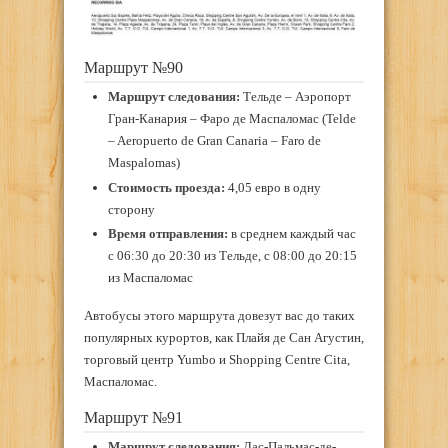
Маршрут №90
Маршрут
следования
:
Тельде – Аэропорт
Гран-Канария – Фаро де Маспаломас (Telde
– Aeropuerto de Gran Canaria – Faro de
Maspalomas)
Стоимость проезда:
4,05 евро в одну
сторону
Время отправления:
в среднем каждый час
с 06:30 до 20:30 из Тельде, с 08:00 до 20:15
из Маспаломас
Автобусы этого маршрута довезут вас до таких
популярных курортов, как Плайя де Сан Агустин,
торговый центр Yumbo и Shopping Centre Cita,
Маспаломас.
Маршрут №91
Маршрут следования:
Лас-Пальмас-де-