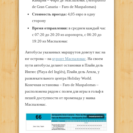
Канария – Фаро де Маспаломас (Aeropuerto
de Gran Canaria – Faro de Maspalomas)
Стоимость проезда:
4,05 евро в одну
сторону
Время отправления:
в среднем каждый час
с 07:20 до 20:20 из аэропорта, с 06:20 до
19:20 из Маспаломас
Автобусы указанных маршрутов довезут вас на
юг острова – на
курорт Маспаломас
. На своем
пути автобусы делают остановки в Плайя дель
Инглес (Playa del Inglés), Плайя дель Агила, у
развлекательного центра Holiday World.
Конечная остановка – Faro de Maspalomas –
расположена рядом с полем для игры в гольф в
пешей доступности от променада у маяка
Маспаломас.