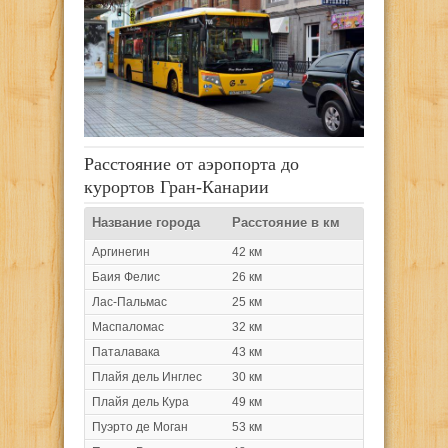
Расстояние от аэропорта до
курортов Гран-Канарии
Название города
Расстояние в км
Аргинегин
42 км
Баия Фелис
26 км
Лас-Пальмас
25 км
Маспаломас
32 км
Паталавака
43 км
Плайя дель Инглес
30 км
Плайя дель Кура
49 км
Пуэрто де Моган
53 км