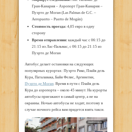
Гран-Канария – Аэропорт Гран-Канария –
Пуэрто де Моган (Las Palmas de G.C. –
Aeropuerto – Puerto de Mogán)
Стоимость проезда:
4,05 евро в одну
сторону
Время отправления:
каждый час с 06:15 до
21:15 из Лас-Пальмас, с 06:15 до 21:15 из
Пуэрто де Моган
Автобус делает остановки на следующих
популярных курортах: Пуэрто Рико, Плайя дель
Кура, Паталавака, Байя Фелис, Аргинегин,
Пуэрто де Моган
. Время в пути с Плайя дель
Кура до аэропорта – около 45 минут. На курорты
автобусы приезжают в самый центр, а не на
окраины. Ночью автобусы не ходят, поэтому в
случае ночного рейса вам придется взять такси.