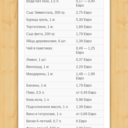
Вода без газа, 1,5 л.
0,17 — 0,40
Евро
Сыр Эмменталь, 300 гр.
2,75 Евро
Курица гриль, 1 кг.
5,30 Евро
Тортеллини, 1 кг.
1,89 Евро
Сыр фета, 200 гр.
1,79 Евро
Яйца деревенские, 6 шт.
1,39 Евро
Чай в пакетиках
0,49 — 1,25
Евро
Лимон, 1 шт.
0,37 Евро
Виноград, 1 кг.
2,20 Евро
Мандарины, 1 кг.
1,49 — 1,99
Евро
Бананы, 1 кг.
1,79 Евро
Пиво, 0,5 л.
от 0,49 Евро
Кока-кола, 1 л.
0,98 Евро
Подсолнечное масло, 1 л.
1,39 Евро
Вино в тетропаке, 1 л.
от 0,89 Евро
Виски 6-летний, 0,7 л.
6 Евро