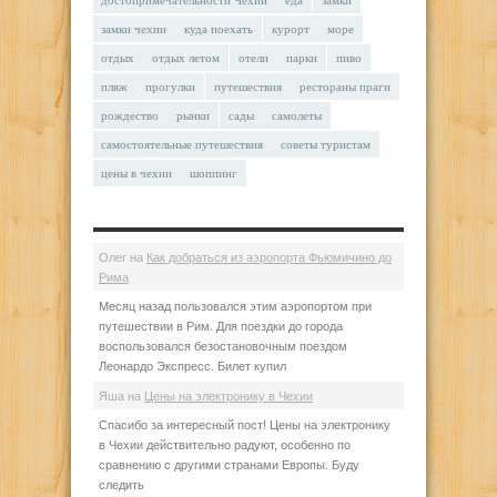
достопримечательности Чехии
еда
замки
замки чехии
куда поехать
курорт
море
отдых
отдых летом
отели
парки
пиво
пляж
прогулки
путешествия
рестораны праги
рождество
рынки
сады
самолеты
самостоятельные путешествия
советы туристам
цены в чехии
шоппинг
Олег
на
Как добраться из аэропорта Фьюмичино до
Рима
Месяц назад пользовался этим аэропортом при
путешествии в Рим. Для поездки до города
воспользовался безостановочным поездом
Леонардо Экспресс. Билет купил
Яша
на
Цены на электронику в Чехии
Спасибо за интересный пост! Цены на электронику
в Чехии действительно радуют, особенно по
сравнению с другими странами Европы. Буду
следить