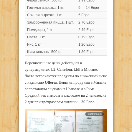
Фарш свиной, 500 гр.
2,99 Евро
Говяжья вырезка, 1 кг.
9 — 14 Евро
Свиная вырезка, 1 кг.
5 Евро
Замороженная пицца, 1 шт.
2,70 Евро
Помидоры, 1 кг.
2,49 Евро
Паста, 1 кг.
0,79 Евро
Рис, 1 кг.
1,20 Евро
Шампиньоны, 500 гр.
1,39 Евро
Перечисленные цены действуют в
супермаркетах U2, Carrefour, Lidl в Милане.
Часто встречаются продукты по сниженной цене
с надписью
Offerta
. Цены на продукты в Милане
сопоставимы с ценами в Неаполе и в Риме.
Средний чек с мясом и алкоголем на 2 человек на
2 дня при трёхразовом питании – 30 Евро.