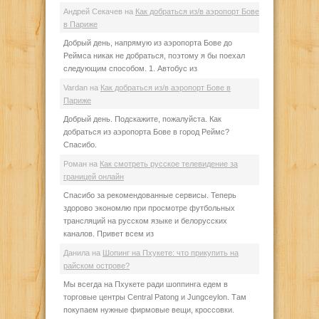
Андрей Секачев
на
Как добраться из/в аэропорт Бове
в Париже
Добрый день, напрямую из аэропорта Бове до
Реймса никак не добраться, поэтому я бы поехал
следующим способом. 1. Автобус из
Vardan
на
Как добраться из/в аэропорт Бове в
Париже
Добрый день. Подскажите, пожалуйста. Как
добраться из аэропорта Бове в город Реймс?
Спасибо.
Роман
на
Как смотреть русское телевидение за
границей онлайн
Спасибо за рекомендованные сервисы. Теперь
здорово экономлю при просмотре футбольных
трансляций на русском языке и белорусских
каналов. Привет всем из
Данила
на
Шопинг на Пхукете: что прикупить на
райском острове?
Мы всегда на Пхукете ради шоппинга едем в
торговые центры Central Patong и Jungceylon. Там
покупаем нужные фирмовые вещи, кроссовки.