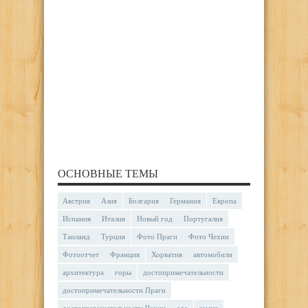
ОСНОВНЫЕ ТЕМЫ
Австрия
Азия
Болгария
Германия
Европа
Испания
Италия
Новый год
Португалия
Таиланд
Турция
Фото Праги
Фото Чехии
Фотоотчет
Франция
Хорватия
автомобили
архитектура
горы
достопримечательности
достопримечательности Праги