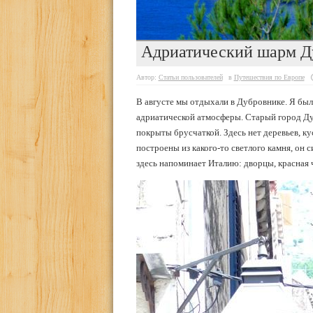
Адриатический шарм Д
Автор:
Статьи пользователей
в
Путешествия по Европе
В августе мы отдыхали в Дубровнике. Я был 
адриатической атмосферы. Старый город Ду
покрыты брусчаткой. Здесь нет деревьев, ку
построены из какого-то светлого камня, он с
здесь напоминает Италию: дворцы, красная ч