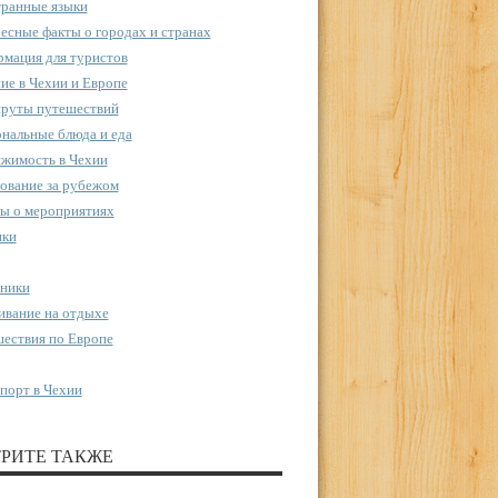
ранные языки
есные факты о городах и странах
мация для туристов
ие в Чехии и Европе
руты путешествий
нальные блюда и еда
жимость в Чехии
ование за рубежом
ы о мероприятиях
пки
ники
вание на отдыхе
ествия по Европе
порт в Чехии
РИТЕ ТАКЖЕ