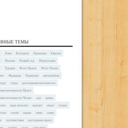
ВНЫЕ ТЕМЫ
Азия
Болгария
Германия
Европа
я
Италия
Новый год
Португалия
Турция
Фото Праги
Фото Чехии
чет
Франция
Хорватия
автомобили
тура
горы
достопримечательности
имечательности Праги
имечательности Чехии
еда
замки
ехии
куда поехать
курорт
море
отдых
етом
отели
парки
пиво
пляж
и
путешествия
рестораны праги
тво
рынки
сады
самолеты