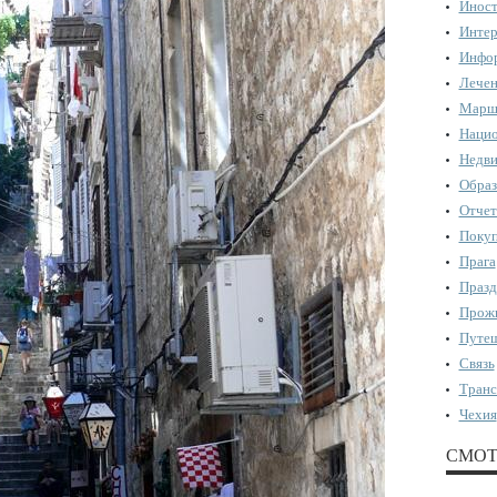
Иност
Интер
Инфор
Лечен
Марш
Нацио
Недви
Образ
Отчет
Поку
Прага
Празд
Прожи
Путеш
Связь
Транс
Чехия
СМОТ