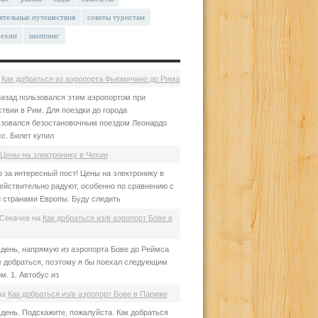
ятельные путешествия
советы туристам
чехии
шоппинг
а
Как добраться из аэропорта Фьюмичино до Рима
азад пользовался этим аэропортом при
твии в Рим. Для поездки до города
зовался безостановочным поездом Леонардо
с. Билет купил
Цены на электронику в Чехии
 за интересный пост! Цены на электронику в
ействительно радуют, особенно по сравнению с
 странами Европы. Буду следить
Секачев
на
Как добраться из/в аэропорт Бове в
день, напрямую из аэропорта Бове до Реймса
е добраться, поэтому я бы поехал следующим
м. 1. Автобус из
на
Как добраться из/в аэропорт Бове в Париже
день. Подскажите, пожалуйста. Как добраться