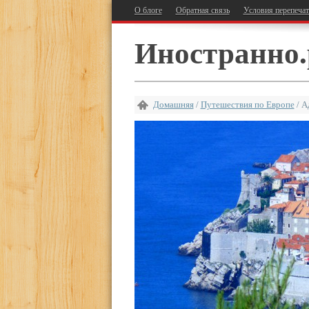
О блоге
Обратная связь
Условия перепеча
Иностранно.
Домашняя
/
Путешествия по Европе
/
А