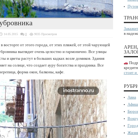
Путев
ТРАН
убровника
Закажит
в надеж
14.05.2015
0
9035 Просмотров
в восторге от этого города, от этих пляжей, от этой чарующей
АРЕН
бровника выглядит очень целостно и гармонично. Все улицы
ЗАЛО
сты и цветы растут в больших кадках возле домиков. Здания
Подро
ияет на солнце, что создает ауру богатства и праздника. Все
кредитн
ерепица, форма окон, балконы, кафе.
стоит и
РУБР
Авиа
Афиш
Бюрок
Вокру
Город
Жизнь