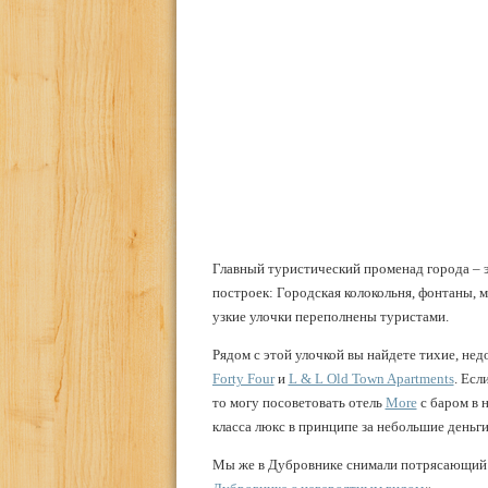
Главный туристический променад города – э
построек: Городская колокольня, фонтаны, 
узкие улочки переполнены туристами.
Рядом с этой улочкой вы найдете тихие, не
Forty Four
и
L & L Old Town Apartments
. Есл
то могу посоветовать отель
More
с баром в 
класса люкс в принципе за небольшие деньги
Мы же в Дубровнике снимали потрясающий д