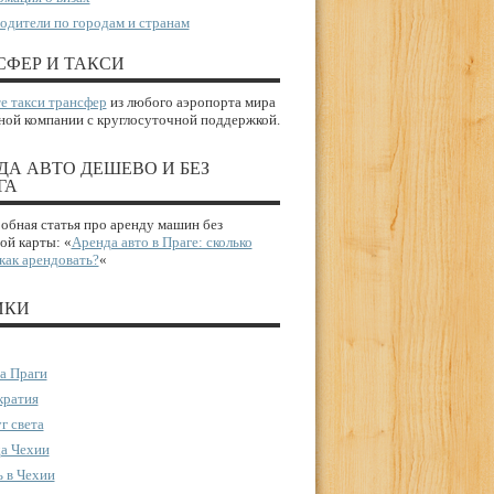
одители по городам и странам
СФЕР И ТАКСИ
е такси трансфер
из любого аэропорта мира
ной компании с круглосуточной поддержкой.
ДА АВТО ДЕШЕВО И БЕЗ
ГА
бная статья про аренду машин без
ой карты: «
Аренда авто в Праге: сколько
 как арендовать?
«
ИКИ
а Праги
ратия
г света
а Чехии
 в Чехии