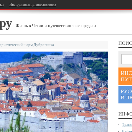
тки
Инструменты путешественника
ру
Жизнь в Чехии и путешествия за ее пределы
ПОИС
дриатический шарм Дубровника
ИНС
ПУТ
РУС
В Л
ИНФО
Транс
Инфор