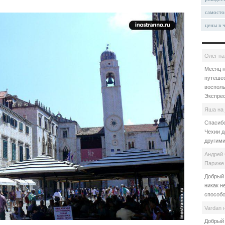
самосто
цены в 
Олег
н
Месяц н
путешес
восполь
Экспрес
Яша
на
Спасибо
Чехии д
другими
Андрей 
Париже
Добрый 
никак н
способо
Vardan
Добрый 