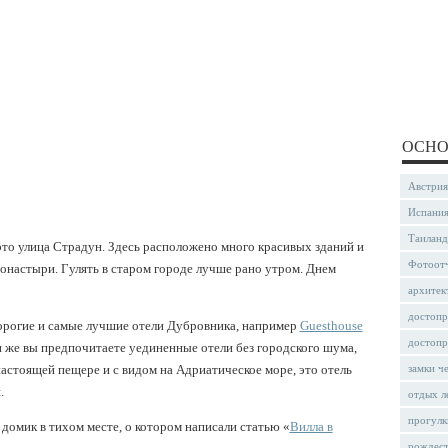
ОСНО
Австрия
Испани
Таиланд
то улица Страдун. Здесь расположено много красивых зданий и
Фотоот
монастыри. Гулять в старом городе лучше рано утром. Днем
архитек
достопр
дорогие и самые лучшие отели Дубровника, например
Guesthouse
достопр
и же вы предпочитаете уединенные отели без городского шума,
настоящей пещере и с видом на Адриатическое море, это отель
замки ч
.
отдых л
прогулк
омик в тихом месте, о котором написали статью «
Вилла в
рождес