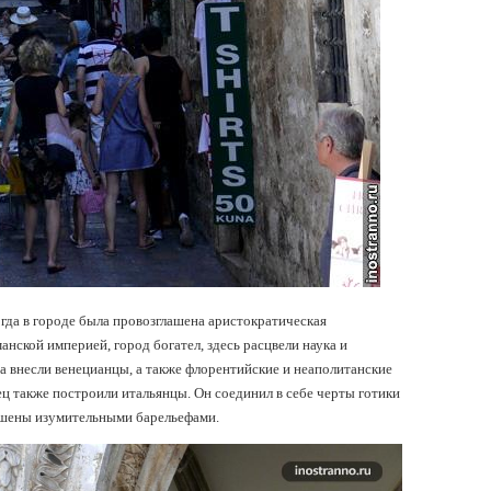
огда в городе была провозглашена аристократическая
анской империей, город богател, здесь расцвели наука и
да внесли венецианцы, а также флорентийские и неаполитанские
 также построили итальянцы. Он соединил в себе черты готики
ашены изумительными барельефами.