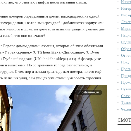
Иност
м понятно, что означают цифры после названия улицы.
Интер
Инфор
воение номеров определенным домам, находящимся на одной
Лечен
ь номера домов, к которым через дробь добавляются корпус или
Марш
ют немного в шоке: на доме есть название улицы и указано две
Нацио
на синей, что они означают?
Недви
а в Европе домам давали названия, которые обычно обозначали
Образ
 «У трех скрипок» (U Tří housliček), «Два солнца», (U Dvou
Отчет
, «Глубокий подвал» (U hlubokého sklepa) и т.д. А фасады уже
Поку
и и вывесками. Но со временем города разрастались, и
Прага
руднее. С тех пор и начали давать домам номера, но это ещё
Празд
 названия улиц, а на улицах уже стали нумеровать строения.
Прожи
Путеш
Связь
Транс
Чехия
СМОТ