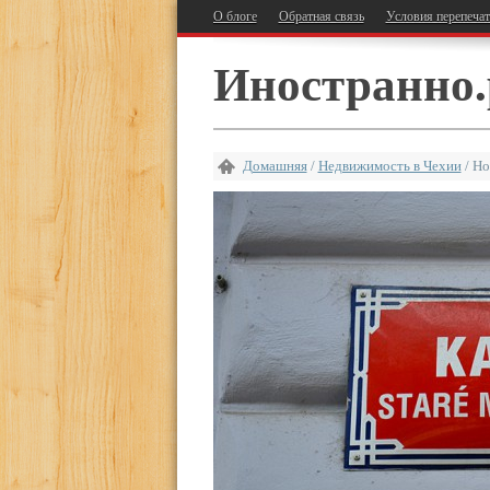
О блоге
Обратная связь
Условия перепеча
Иностранно.
Домашняя
/
Недвижимость в Чехии
/
Но