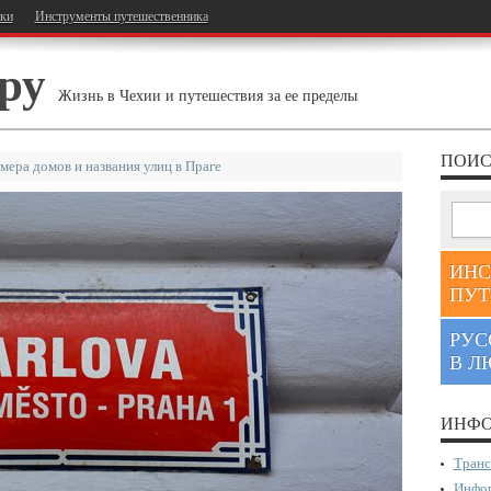
тки
Инструменты путешественника
ру
Жизнь в Чехии и путешествия за ее пределы
ПОИС
мера домов и названия улиц в Праге
ИНС
ПУТ
РУС
В Л
ИНФО
Транс
Инфор