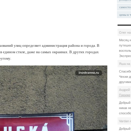
самосто
цены в 
Олег
н
Месяц н
азваний улиц определяет администрация района и города. В
путешес
восполь
в едином стиле, даже на самых окраинах. В других городах
Экспрес
ругому.
Яша
на
Спасибо
Чехии д
другими
Андрей 
Париже
Добрый 
никак н
способо
Vardan
Добрый 