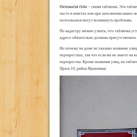
Orientační číslo
– синяя табличка. Эта табли
часто в анкетах или при заполнении каких-л
почтальонов могут возникнуть проблемы.
По кадастру можно узнать, что табличка ус
адресе обязательно должны присутствовать 
Но почему на доме не указано название улиц
перекрестках, так что если вы не знаете на 
перекрестка. Кроме названия улиц, на табли
Прага 10, район Вршовице.