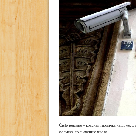
Číslo popisné
– красная табличка на доме. Э
большее по значению число.