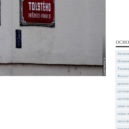
ОСНО
Австрия
Испани
Таиланд
Фотоот
архитек
достопр
достопр
замки ч
отдых л
прогулк
рождес