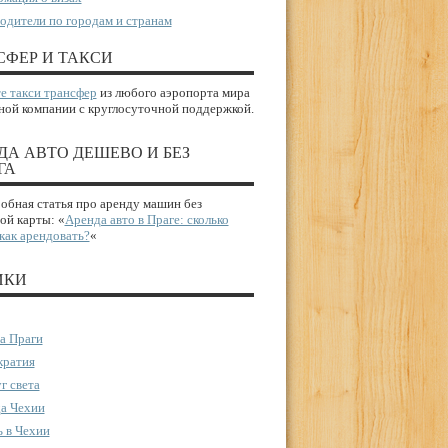
одители по городам и странам
СФЕР И ТАКСИ
е такси трансфер
из любого аэропорта мира
ной компании с круглосуточной поддержкой.
ДА АВТО ДЕШЕВО И БЕЗ
ГА
бная статья про аренду машин без
ой карты: «
Аренда авто в Праге: сколько
 как арендовать?
«
ИКИ
а Праги
ратия
г света
а Чехии
 в Чехии