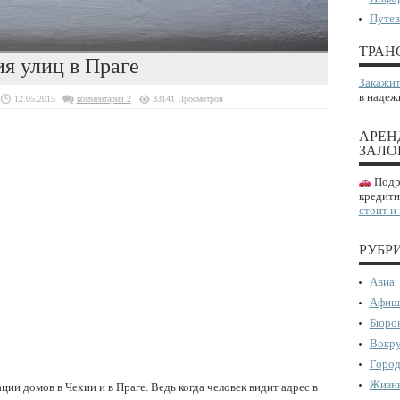
Путев
ТРАН
я улиц в Праге
Закажит
в надеж
12.05.2015
комментария 2
33141 Просмотров
АРЕН
ЗАЛО
Подро
кредитн
стоит и
РУБР
Авиа
Афиш
Бюрок
Вокру
Город
Жизнь
ии домов в Чехии и в Праге. Ведь когда человек видит адрес в