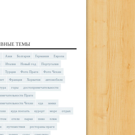
ВНЫЕ ТЕМЫ
Азия
Болгария
Германия
Европа
я
Италия
Новый год
Португалия
Турция
Фото Праги
Фото Чехии
чет
Франция
Хорватия
автомобили
тура
горы
достопримечательности
имечательности Праги
имечательности Чехии
еда
замки
ехии
куда поехать
курорт
море
отдых
етом
отели
парки
пиво
пляж
и
путешествия
рестораны праги
тво
рынки
сады
самолеты