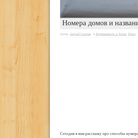
Номера домов и названи
Автор:
Андрей Секачев
в
Недвижимость в Чехии
,
Прага
Сегодня я вам расскажу про способы нумерац