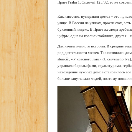
Праге Praha 1, Ostrovní 125/32, то не совсе
Как известно, нумерация домов – это прис
улице. В России на улицах, проспектах, ест
буквенный индекс. В Праге же люди пребыва
цифры, одна на красной табличке, другая – 
Для начала немного истории. В средние век
род деятельности хозяев. Так появились дома
slunců), «У красного льва» (U červeného lva)
украшали барельефами, скульптурами, гербам
нахождение нужных домов становилось все т
больше запутывало людей, поэтому появились