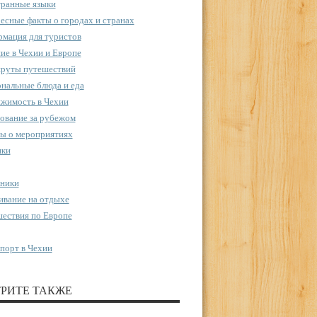
ранные языки
есные факты о городах и странах
мация для туристов
ие в Чехии и Европе
руты путешествий
нальные блюда и еда
жимость в Чехии
ование за рубежом
ы о мероприятиях
пки
ники
вание на отдыхе
ествия по Европе
порт в Чехии
РИТЕ ТАКЖЕ