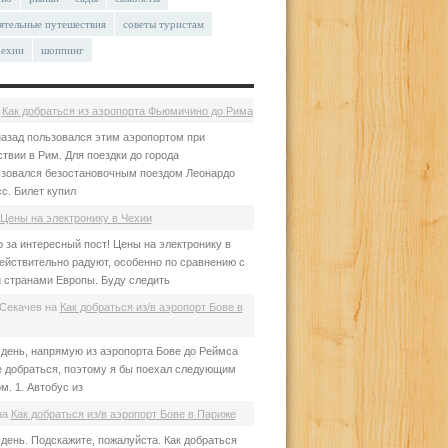
ятельные путешествия
советы туристам
чехии
шоппинг
а
Как добраться из аэропорта Фьюмичино до Рима
азад пользовался этим аэропортом при
твии в Рим. Для поездки до города
зовался безостановочным поездом Леонардо
с. Билет купил
Цены на электронику в Чехии
 за интересный пост! Цены на электронику в
ействительно радуют, особенно по сравнению с
 странами Европы. Буду следить
Секачев
на
Как добраться из/в аэропорт Бове в
день, напрямую из аэропорта Бове до Реймса
е добраться, поэтому я бы поехал следующим
м. 1. Автобус из
на
Как добраться из/в аэропорт Бове в Париже
день. Подскажите, пожалуйста. Как добраться