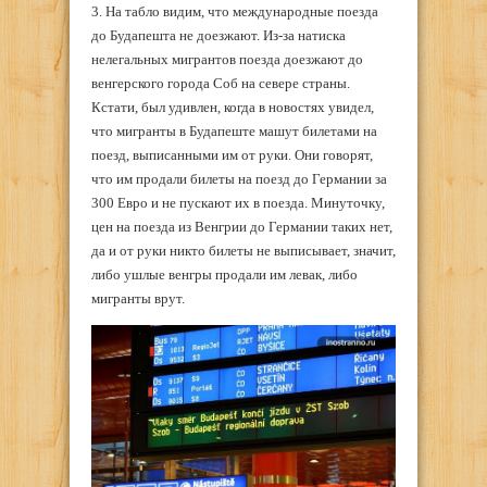
3. На табло видим, что международные поезда
до Будапешта не доезжают. Из-за натиска
нелегальных мигрантов поезда доезжают до
венгерского города Соб на севере страны.
Кстати, был удивлен, когда в новостях увидел,
что мигранты в Будапеште машут билетами на
поезд, выписанными им от руки. Они говорят,
что им продали билеты на поезд до Германии за
300 Евро и не пускают их в поезда. Минуточку,
цен на поезда из Венгрии до Германии таких нет,
да и от руки никто билеты не выписывает, значит,
либо ушлые венгры продали им левак, либо
мигранты врут.