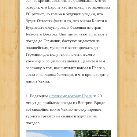
сейчас кризис, связанный с беженцами. Кто-то
говорит, что Европе настал конец, что экономика
ЕС рухнет, но только в будущем увидим, что
будет. Остается фактом то, что вокзал Келети в
Будапеште оккупировали беженцы из стран
Ближнего Востока. Они там ночуют, прыгают в
поезда до Германии, бастуют, кидаются на
полицейских, мусорят и хотят доехать до
Германии для получения политического
убежища и социальных выплат. Давайте я вам
расскажу о том, как выглядит вокзал в Праге в
связи с наплывом беженцев, и что происходит с
ними в Чехии.
1. Подходим
к главному вокзалу Праги
за 20
минут до прибытия поезда из Венгрии. Вроде
всё спокойно, никто Чехию не оккупировал,
туристы греются на солнце и ждут своих
поездов.