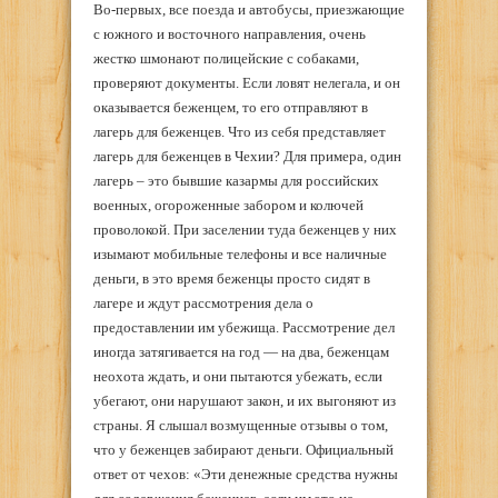
Во-первых, все поезда и автобусы, приезжающие
с южного и восточного направления, очень
жестко шмонают полицейские с собаками,
проверяют документы. Если ловят нелегала, и он
оказывается беженцем, то его отправляют в
лагерь для беженцев. Что из себя представляет
лагерь для беженцев в Чехии? Для примера, один
лагерь – это бывшие казармы для российских
военных, огороженные забором и колючей
проволокой. При заселении туда беженцев у них
изымают мобильные телефоны и все наличные
деньги, в это время беженцы просто сидят в
лагере и ждут рассмотрения дела о
предоставлении им убежища. Рассмотрение дел
иногда затягивается на год — на два, беженцам
неохота ждать, и они пытаются убежать, если
убегают, они нарушают закон, и их выгоняют из
страны. Я слышал возмущенные отзывы о том,
что у беженцев забирают деньги. Официальный
ответ от чехов: «Эти денежные средства нужны