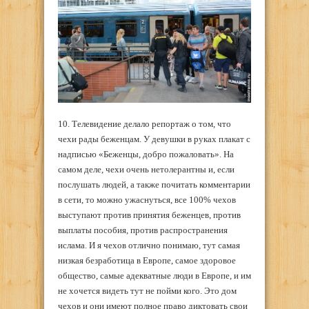
10. Телевидение делало репортаж о том, что
чехи рады беженцам. У девушки в руках плакат с
надписью «Беженцы, добро пожаловать». На
самом деле, чехи очень нетолерантны и, если
послушать людей, а также почитать комментарии
в сети, то можно ужаснуться, все 100% чехов
выступают против принятия беженцев, против
выплаты пособия, против распространения
ислама. И я чехов отлично понимаю, тут самая
низкая безработица в Европе, самое здоровое
общество, самые адекватные люди в Европе, и им
не хочется видеть тут не пойми кого. Это дом
чехов и они имеют полное право диктовать свои