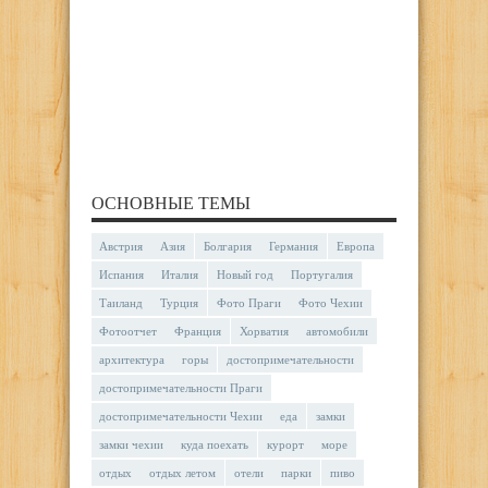
ОСНОВНЫЕ ТЕМЫ
Австрия
Азия
Болгария
Германия
Европа
Испания
Италия
Новый год
Португалия
Таиланд
Турция
Фото Праги
Фото Чехии
Фотоотчет
Франция
Хорватия
автомобили
архитектура
горы
достопримечательности
достопримечательности Праги
достопримечательности Чехии
еда
замки
замки чехии
куда поехать
курорт
море
отдых
отдых летом
отели
парки
пиво