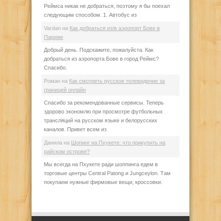
Реймса никак не добраться, поэтому я бы поехал
следующим способом. 1. Автобус из
Vardan
на
Как добраться из/в аэропорт Бове в
Париже
Добрый день. Подскажите, пожалуйста. Как
добраться из аэропорта Бове в город Реймс?
Спасибо.
Роман
на
Как смотреть русское телевидение за
границей онлайн
Спасибо за рекомендованные сервисы. Теперь
здорово экономлю при просмотре футбольных
трансляций на русском языке и белорусских
каналов. Привет всем из
Данила
на
Шопинг на Пхукете: что прикупить на
райском острове?
Мы всегда на Пхукете ради шоппинга едем в
торговые центры Central Patong и Jungceylon. Там
покупаем нужные фирмовые вещи, кроссовки.