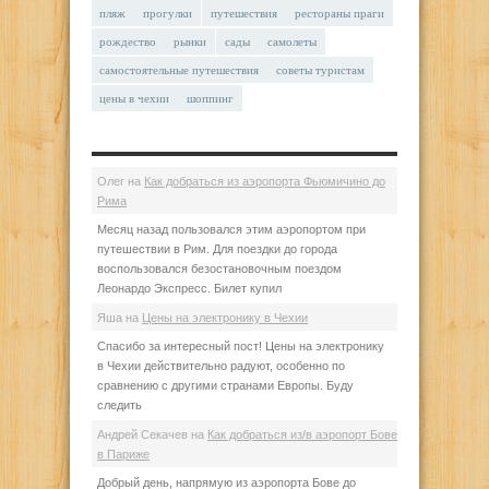
пляж
прогулки
путешествия
рестораны праги
рождество
рынки
сады
самолеты
самостоятельные путешествия
советы туристам
цены в чехии
шоппинг
Олег
на
Как добраться из аэропорта Фьюмичино до
Рима
Месяц назад пользовался этим аэропортом при
путешествии в Рим. Для поездки до города
воспользовался безостановочным поездом
Леонардо Экспресс. Билет купил
Яша
на
Цены на электронику в Чехии
Спасибо за интересный пост! Цены на электронику
в Чехии действительно радуют, особенно по
сравнению с другими странами Европы. Буду
следить
Андрей Секачев
на
Как добраться из/в аэропорт Бове
в Париже
Добрый день, напрямую из аэропорта Бове до