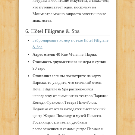
натурам и любителям искусства, а также тем,
кто путешествует один, поскольку на
Монмартре можно запросто завести новые
знакомства.
6. Hôtel Filigrane & Spa
Забронировать номер в отеле Hôtel Filigrane
& Spa
Адрес отеля:
40 Rue Vivienne, Париж
Стоимость двухместного номера в сутки:
90 евро
Описание:
если вы посмотрите на карту
Парижа, то увидите, что стильный отель
Hôtel Filigrane & Spa расположился
неподалеку от знаменитых театров Парижа:
Комеди Франсез и Театра Пале-Рояль.
Недалеко от отеля находятся выставочный
центр Жоржа Помпиду и музей Пикассо.
Гостиница отличается удобным
расположением в самом центре Парижа и