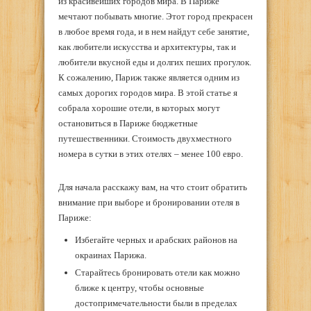
из красивейших городов мира. В Париже
мечтают побывать многие. Этот город прекрасен
в любое время года, и в нем найдут себе занятие,
как любители искусства и архитектуры, так и
любители вкусной еды и долгих пеших прогулок.
К сожалению, Париж также является одним из
самых дорогих городов мира. В этой статье я
собрала хорошие отели, в которых могут
остановиться в Париже бюджетные
путешественники. Стоимость двухместного
номера в сутки в этих отелях – менее 100 евро.
Для начала расскажу вам, на что стоит обратить
внимание при выборе и бронировании отеля в
Париже:
Избегайте черных и арабских районов на
окраинах Парижа.
Старайтесь бронировать отели как можно
ближе к центру, чтобы основные
достопримечательности были в пределах