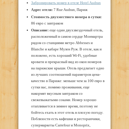
Забронировать номер в отеле Hotel Audran
Адрес отеля:
7 Rue Audran, Париж
Стоимость двухместного номера в сутки:
86 евро с завтраком
Описание:
еще один двухзвездочный отель,
расположенный в самом сердце Монмартра
рядом со станциями метро Abbesses и
Blanche и кабаре Мулен Руж. В отеле, как и
положено, есть хороший Wi-Fi, удобные
кровати и прекрасный вид из окон номеров
на парижские крыши. Отель предлагает одно
из лучших соотношений параметров цена-
качество в Париже: меньше чем за 100 евро в
сутки вас, помимо проживания, еще
накормят вкусным завтраком со
свежевыжатыми соками. Номер хорошо
отапливается в зимнее время, поэтому не
бойтесь ехать в этот отель в плохую погоду.
Поблизости есть кафешки и ресторанчики,
супермаркеты Carrefour и Monoprix,