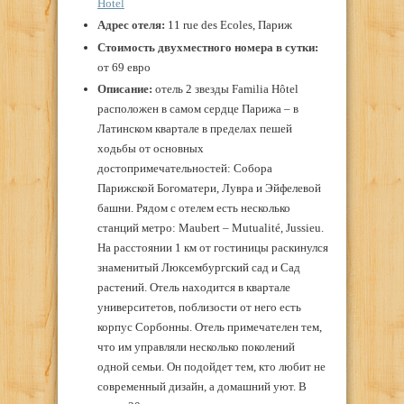
Hotel
Адрес отеля:
11 rue des Ecoles, Париж
Стоимость двухместного номера в сутки:
от 69 евро
Описание:
отель 2 звезды Familia Hôtel
расположен в самом сердце Парижа – в
Латинском квартале в пределах пешей
ходьбы от основных
достопримечательностей: Собора
Парижской Богоматери, Лувра и Эйфелевой
башни. Рядом с отелем есть несколько
станций метро: Maubert – Mutualité, Jussieu.
На расстоянии 1 км от гостиницы раскинулся
знаменитый Люксембургский сад и Сад
растений. Отель находится в квартале
университетов, поблизости от него есть
корпус Сорбонны. Отель примечателен тем,
что им управляли несколько поколений
одной семьи. Он подойдет тем, кто любит не
современный дизайн, а домашний уют. В