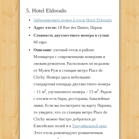
5. Hotel Eldorado
Забронировать номер в отеле Hotel Eldorado
Адрес отеля:
18 Rue des Dames, Париж
Стоимость двухместного номера в сутки:
66 евро
Описание:
уютный отель в районе
Монмартра с современными номерами и
свежим ремонтом. Расположен он недалеко
от Мулен Руж и станции метро Place de
Clichy. Номера здесь небольшие:
стандартная площадь двухместного номера
2
2
– 11 м
, улучшенного номера – 15 м
. Рядом
с отелем есть бары, рестораны, бакалейные
лавки. Если вы посмотрите на карту Парижа,
то увидите, что со станции метро Place de
Clichy можно быстро добраться до
Елисейских полей и к
Триумфальной арке
.
Этот отель рекомендуют романтичным