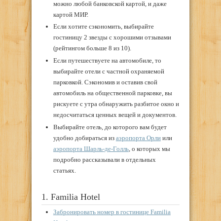
можно любой банковской картой, и даже
картой МИР.
Если хотите сэкономить, выбирайте
гостиницу 2 звезды с хорошими отзывами
(рейтингом больше 8 из 10).
Если путешествуете на автомобиле, то
выбирайте отели с частной охраняемой
парковкой. Сэкономив и оставив свой
автомобиль на общественной парковке, вы
рискуете с утра обнаружить разбитое окно и
недосчитаться ценных вещей и документов.
Выбирайте отель, до которого вам будет
удобно добираться из
аэропорта Орли
или
аэропорта Шарль-де-Голль
, о которых мы
подробно рассказывали в отдельных
статьях.
1. Familia Hotel
Забронировать номер в гостинице Familia