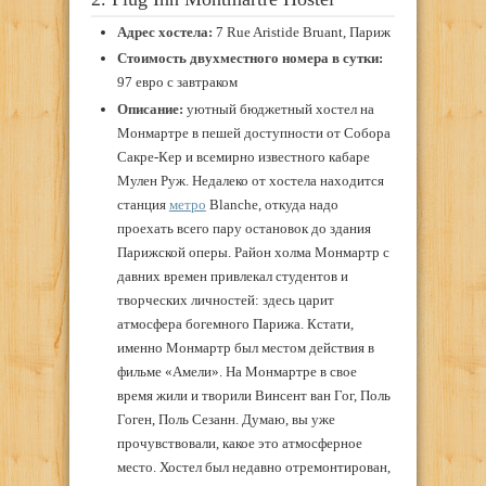
Адрес хостела:
7 Rue Aristide Bruant, Париж
Стоимость двухместного номера в сутки:
97 евро с завтраком
Описание:
уютный бюджетный хостел на
Монмартре в пешей доступности от Собора
Сакре-Кер и всемирно известного кабаре
Мулен Руж. Недалеко от хостела находится
станция
метро
Blanche, откуда надо
проехать всего пару остановок до здания
Парижской оперы. Район холма Монмартр с
давних времен привлекал студентов и
творческих личностей: здесь царит
атмосфера богемного Парижа. Кстати,
именно Монмартр был местом действия в
фильме «Амели». На Монмартре в свое
время жили и творили Винсент ван Гог, Поль
Гоген, Поль Сезанн. Думаю, вы уже
прочувствовали, какое это атмосферное
место. Хостел был недавно отремонтирован,