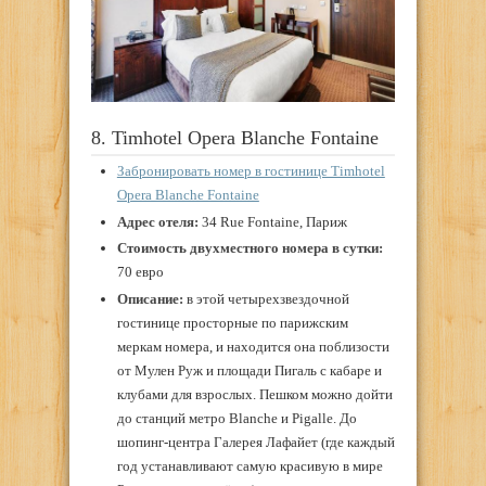
8. Timhotel Opera Blanche Fontaine
Забронировать номер в гостинице Timhotel
Opera Blanche Fontaine
Адрес отеля:
34 Rue Fontaine, Париж
Стоимость двухместного номера в сутки:
70 евро
Описание:
в этой четырехзвездочной
гостинице просторные по парижским
меркам номера, и находится она поблизости
от Мулен Руж и площади Пигаль с кабаре и
клубами для взрослых. Пешком можно дойти
до станций метро Blanche и Pigalle. До
шопинг-центра Галерея Лафайет (где каждый
год устанавливают самую красивую в мире