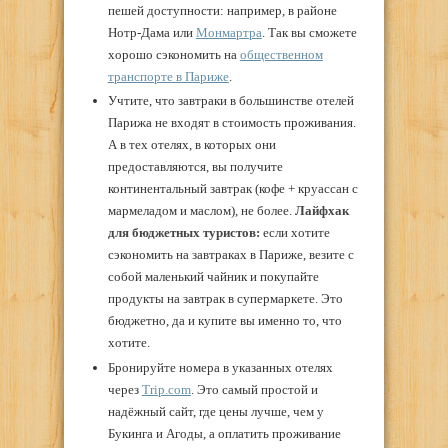
пешей доступности: например, в районе
Нотр-Дама или
Монмартра
. Так вы сможете
хорошо сэкономить на
общественном
транспорте в Париже
.
Учтите, что завтраки в большинстве отелей
Парижа не входят в стоимость проживания.
А в тех отелях, в которых они
предоставляются, вы получите
континентальный завтрак (кофе + круассан с
мармеладом и маслом), не более.
Лайфхак
для бюджетных туристов:
если хотите
сэкономить на завтраках в Париже, везите с
собой маленький чайник и покупайте
продукты на завтрак в супермаркете. Это
бюджетно, да и купите вы именно то, что
хотите.
Бронируйте номера в указанных отелях
через
Trip.com
. Это самый простой и
надёжный сайт, где цены лучше, чем у
Букинга и Агоды, а оплатить проживание