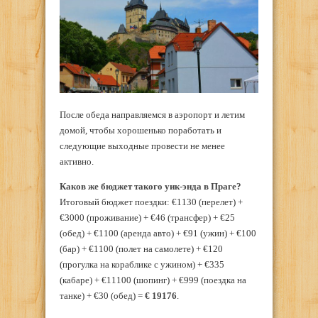
После обеда направляемся в аэропорт и летим
домой, чтобы хорошенько поработать и
следующие выходные провести не менее
активно.
Каков же бюджет такого уик-энда в Праге?
Итоговый бюджет поездки: €1130 (перелет) +
€3000 (проживание) + €46 (трансфер) + €25
(обед) + €1100 (аренда авто) + €91 (ужин) + €100
(бар) + €1100 (полет на самолете) + €120
(прогулка на кораблике с ужином) + €335
(кабаре) + €11100 (шопинг) + €999 (поездка на
танке) + €30 (обед) =
€ 19176
.