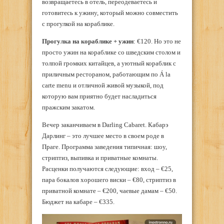
возвращаетесь в отель, переодеваетесь и
готовитесь к ужину, который можно совместить
с прогулкой на кораблике.
Прогулка на кораблике + ужин
: €120. Но это не
просто ужин на кораблике со шведским столом и
толпой громких китайцев, а уютный кораблик с
приличным рестораном, работающим по Á la
carte menu и отличной живой музыкой, под
которую вам приятно будет насладиться
пражским закатом.
Вечер заканчиваем в Darling Cabaret. Кабарэ
Дарлинг – это лучшее место в своем роде в
Праге. Программа заведения типичная: шоу,
стриптиз, выпивка и приватные комнаты.
Расценки получаются следующие: вход – €25,
пара бокалов хорошего виски – €80, стриптиз в
приватной комнате – €200, чаевые дамам – €50.
Бюджет на кабаре – €335.