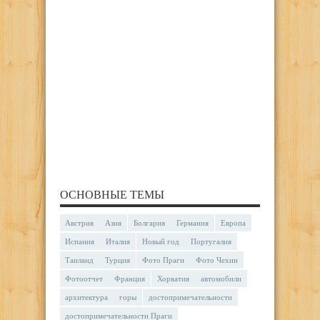
ОСНОВНЫЕ ТЕМЫ
Австрия
Азия
Болгария
Германия
Европа
Испания
Италия
Новый год
Португалия
Таиланд
Турция
Фото Праги
Фото Чехии
Фотоотчет
Франция
Хорватия
автомобили
архитектура
горы
достопримечательности
достопримечательности Праги