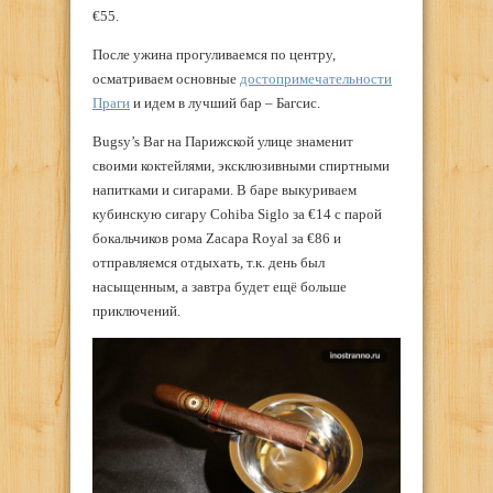
€55.
После ужина прогуливаемся по центру,
осматриваем основные
достопримечательности
Праги
и идем в лучший бар – Багсис.
Bugsy’s Bar на Парижской улице знаменит
своими коктейлями, эксклюзивными спиртными
напитками и сигарами. В баре выкуриваем
кубинскую сигару Cohiba Siglo за €14 с парой
бокальчиков рома Zacapa Royal за €86 и
отправляемся отдыхать, т.к. день был
насыщенным, а завтра будет ещё больше
приключений.