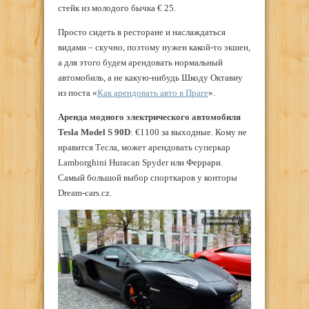
стейк из молодого бычка € 25.
Просто сидеть в ресторане и наслаждаться
видами – скучно, поэтому нужен какой-то экшен,
а для этого будем арендовать нормальный
автомобиль, а не какую-нибудь Шкоду Октавиу
из поста «
Как арендовать авто в Праге
».
Аренда модного электрического автомобиля
Tesla Model S 90D
: €1100 за выходные. Кому не
нравится Тесла, может арендовать суперкар
Lamborghini Huracan Spyder или Феррари.
Самый большой выбор спорткаров у конторы
Dream-cars.cz.