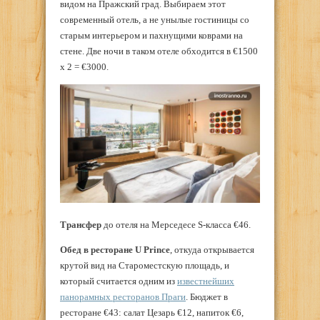
видом на Пражский град. Выбираем этот
современный отель, а не унылые гостиницы со
старым интерьером и пахнущими коврами на
стене. Две ночи в таком отеле обходится в €1500
x 2 = €3000.
Трансфер
до отеля на Мерседесе S-класса €46.
Обед в ресторане U Prince
, откуда открывается
крутой вид на Староместскую площадь, и
который считается одним из
известнейших
панорамных ресторанов Праги
. Бюджет в
ресторане €43: салат Цезарь €12, напиток €6,