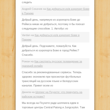
следить
Андрей Секачев
на
Как добраться из/в аэропорт Бове
в Париже
Добрый день, напрямую из аэропорта Бове до
Реймса никак не добраться, поэтому я бы поехал
следующим способом. 1. Автобус из
Vardan
на
Как добраться из/в аэропорт Бове в
Париже
Добрый день. Подскажите, пожалуйста. Как
добраться из аэропорта Бове в город Реймс?
Спасибо.
Роман
на
Как смотреть русское телевидение за
границей онлайн
Спасибо за рекомендованные сервисы. Теперь
здорово экономлю при просмотре футбольных
трансляций на русском языке и белорусских
каналов. Привет всем из
Данила
на
Шопинг на Пхукете: что прикупить на
райском острове?
Мы всегда на Пхукете ради шоппинга едем в
торговые центры Central Patong и Jungceylon. Там