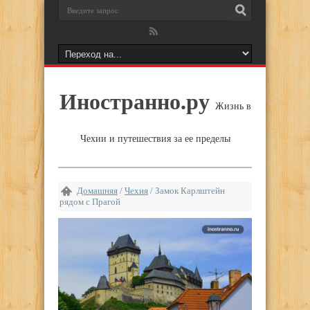
Иностранно.ру
Жизнь в
Чехии и путешествия за ее пределы
Домашняя
/
Чехия
/
Замок Карлштейн
рядом с Прагой