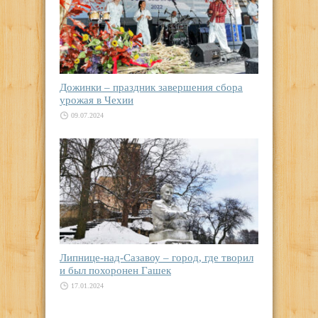
Дожинки – праздник завершения сбора
урожая в Чехии
09.07.2024
Липнице-над-Сазавоу – город, где творил
и был похоронен Гашек
17.01.2024