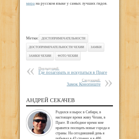
мира
на русском языке у самых лучших гидов.
Метки:
ДОСТОПРИМЕЧАТЕЛЬНОСТИ
ДОСТОПРИМЕЧАТЕЛЬНОСТИ ЧЕХИИ
ЗАМКИ
ЗАМКИ ЧЕХИИ
ФОТО ЧЕХИИ
Предыдущий:
Где позагорать и искупаться в Праге
Следующий:
Замок Конопиште
АНДРЕЙ СЕКАЧЕВ
Родился и вырос в Сибири, в
настоящее время живу Чехии, в
Праге. В свободное время мне
нравится посещать новые города и
страны. На сегодняшний день я
побывал в 43 странах и в 486