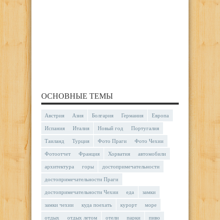
ОСНОВНЫЕ ТЕМЫ
Австрия
Азия
Болгария
Германия
Европа
Испания
Италия
Новый год
Португалия
Таиланд
Турция
Фото Праги
Фото Чехии
Фотоотчет
Франция
Хорватия
автомобили
архитектура
горы
достопримечательности
достопримечательности Праги
достопримечательности Чехии
еда
замки
замки чехии
куда поехать
курорт
море
отдых
отдых летом
отели
парки
пиво