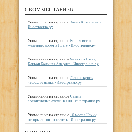
6 КОММЕНТАРИЕВ
Упоминание на странице
Замок Крживоклат -
Иностранно.ру
Упоминание на странице
Королевство
железных дорог в Праге - Иностранно.ру
Упоминание на странице
Чешский Гранд
Каньон Большая Америка - Иностранно.ру
Упоминание на странице
Летние курсы
чешского языка - Иностранно.ру
Упоминание на странице
Самые
романтичные отели Чехии - Иностранно.ру
Упоминание на странице
10 мест в Чехии,
которые стоит посетить - Иностранно.ру