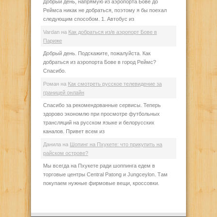
Добрый день, напрямую из аэропорта Бове до
Реймса никак не добраться, поэтому я бы поехал
следующим способом. 1. Автобус из
Vardan
на
Как добраться из/в аэропорт Бове в
Париже
Добрый день. Подскажите, пожалуйста. Как
добраться из аэропорта Бове в город Реймс?
Спасибо.
Роман
на
Как смотреть русское телевидение за
границей онлайн
Спасибо за рекомендованные сервисы. Теперь
здорово экономлю при просмотре футбольных
трансляций на русском языке и белорусских
каналов. Привет всем из
Данила
на
Шопинг на Пхукете: что прикупить на
райском острове?
Мы всегда на Пхукете ради шоппинга едем в
торговые центры Central Patong и Jungceylon. Там
покупаем нужные фирмовые вещи, кроссовки.