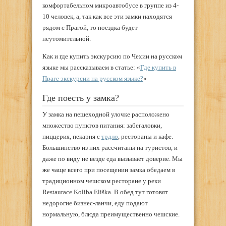
комфортабельном микроавтобусе в группе из 4-
10 человек, а, так как все эти замки находятся
рядом с Прагой, то поездка будет
неутомительной.
Как и где купить экскурсию по Чехии на русском
языке мы рассказываем в статье: «
Где купить в
Праге экскурсии на русском языке?
»
Где поесть у замка?
У замка на пешеходной улочке расположено
множество пунктов питания: забегаловки,
пиццерия, пекарня с
трдло
, рестораны и кафе.
Большинство из них рассчитаны на туристов, и
даже по виду не везде еда вызывает доверие. Мы
же чаще всего при посещении замка обедаем в
традиционном чешском ресторане у реки
Restaurace Koliba Eliška. В обед тут готовят
недорогие бизнес-ланчи, еду подают
нормальную, блюда преимущественно чешские.