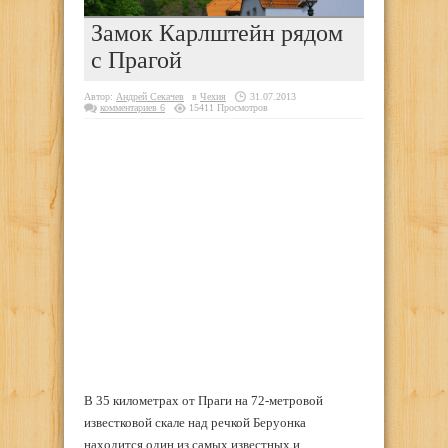
Замок Карлштейн рядом
с Прагой
Автор:
Андрей Секачев
в
Чехия
31.07.2013
комментариев 6
15411 Просмотров
В 35 километрах от Праги на 72-метровой
известковой скале над речкой Беруонка
находится один из самых известных и