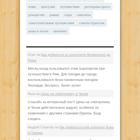
пляж
прогулки
путешествия
рестораны праги
рождество
рынки
сады
самолеты
самостоятельные путешествия
советы туристам
цены в чехии
шоппинг
Олег
на
Как добраться из аэропорта Фьюмичино до
Рима
Месяц назад пользовался этим аэропортом при
путешествии в Рим. Для поездки до города
воспользовался безостановочным поездом
Леонардо Экспресс. Билет купил
Яша
на
Цены на электронику в Чехии
Спасибо за интересный пост! Цены на электронику
в Чехии действительно радуют, особенно по
сравнению с другими странами Европы. Буду
следить
Андрей Секачев
на
Как добраться из/в аэропорт Бове
в Париже