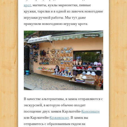
крот
, магниты, куклы марионетки, пивные
кружки, тарелки и в одной из лавочек новогодние
игрушки ручной работы. Мы тут даже
прикупили новогоднюю игрушку крота.
В качестве альтернативы, в замок отправляются с
экскурсией, в которую обычно входит
посещение двух замков Карлштейн-
Конопиште
или Карлштейн-
Крживоклат
. В замок вы
отправитесь с образованным гидом на