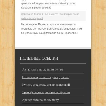
трансляций на русском языке и белорусских
каналов. Привет всем из
Данила
на
Шопинг на Пхукете: что прикупить на
райском острове?
Мы всегда на Пхукете ради шоппинга едем в
торговые центры Central Patong и Jungceylon. Там
покупаем нужные фирмовые вещи, кроссовки.
ПОЛЕЗНЫЕ ССЫЛКИ
Авиабилеты по лучшим ценам
Отели и апартаменты для туристов
Купить страховку для путешествий
Трансферы из аэропорта и обратно
Аренда авто по всему миру