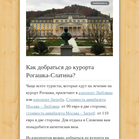
Как добраться до курорта
Рогашка-Слатина?
Чаще всего туристы, которые едут на лечение на
курорт Рогашка, прилетают в
аэропорт Любляны
или
аэропорт Загреба
.
Стоимость авиабилета
Москва – Любляна
: от 90 евро в две стороны;
стоимость авиабилета Москва – Загреб
: от 110
евро в две стороны. Для отдыха в Словении вам
понадобится шенгенская виза.
Из аэропортов можно добраться до курорта на