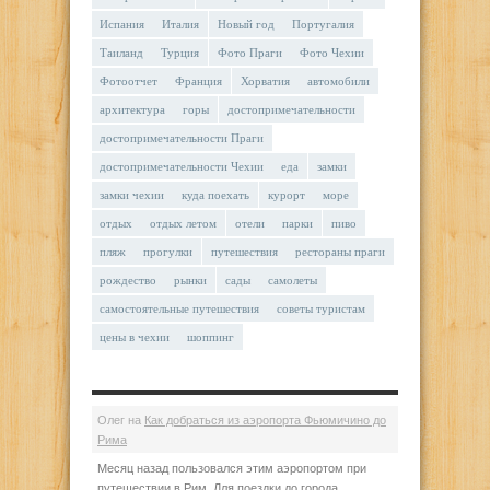
Испания
Италия
Новый год
Португалия
Таиланд
Турция
Фото Праги
Фото Чехии
Фотоотчет
Франция
Хорватия
автомобили
архитектура
горы
достопримечательности
достопримечательности Праги
достопримечательности Чехии
еда
замки
замки чехии
куда поехать
курорт
море
отдых
отдых летом
отели
парки
пиво
пляж
прогулки
путешествия
рестораны праги
рождество
рынки
сады
самолеты
самостоятельные путешествия
советы туристам
цены в чехии
шоппинг
Олег
на
Как добраться из аэропорта Фьюмичино до
Рима
Месяц назад пользовался этим аэропортом при
путешествии в Рим. Для поездки до города