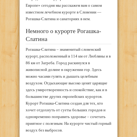
Европе» сегодня мы расскажем вам о самом
известном лечебном курорте в Словении —
Рогашка-Слатина и санаториях в нем.
Немного о курорте Рогашка-
Слатина
Рогашка-Слатина – знаменитый словенский
курорт, расположенный в 114 км от Любляны и в
86 км от Загреба. Город раскинулся в
живописной долине в окружении гор. Здесь
можно часами гулять и дышать целебным
воздухом. Отдыхающие высоко ценят царящие
здесь умиротворенность и спокойствие, как и в
большинстве других европейских курортов.
Курорт Рогашка-Слатина создан для тех, кто
хочет отдохнуть от суеты больших городов и
одновременно поправить здоровье – сочетать
приятное с полезным. На курорте чистый горный
воздух без выбросов.