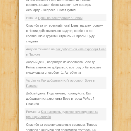
воспользовался безостановочным поездом
Леонардо Экспресс. Билет купил
Яша
на
Цены на электронику в Чехии
Спасибо за интересный пост! Цены на электронику
в Чехии действительно радуют, особенно по
сравнению с другими странами Европы. Буду
следить
Андрей Секачев
на
Как добраться из/в аэропорт Бове
в Париже
Добрый день, напрямую из аэропорта Бове до
Реймса никак не добраться, поэтому я бы поехал
следующим способом. 1. Автобус из
Vardan
на
Как добраться из/в аэропорт Бове в
Париже
Добрый день. Подскажите, пожалуйста. Как
добраться из аэропорта Бове в город Реймс?
Спасибо.
Роман
на
Как смотреть русское телевидение за
границей онлайн
Спасибо за рекомендованные сервисы. Теперь
здорово экономлю при просмотре футбольных