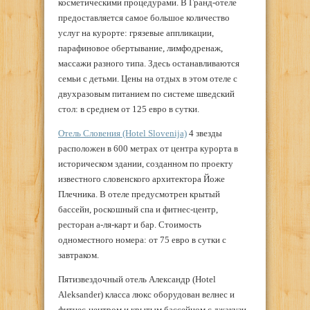
косметическими процедурами. В Гранд-отеле
предоставляется самое большое количество
услуг на курорте: грязевые аппликации,
парафиновое обертывание, лимфодренаж,
массажи разного типа. Здесь останавливаются
семьи с детьми. Цены на отдых в этом отеле с
двухразовым питанием по системе шведский
стол: в среднем от 125 евро в сутки.
Отель Словения (Hotel Slovenija)
4 звезды
расположен в 600 метрах от центра курорта в
историческом здании, созданном по проекту
известного словенского архитектора Йоже
Плечника. В отеле предусмотрен крытый
бассейн, роскошный спа и фитнес-центр,
ресторан а-ля-карт и бар. Стоимость
одноместного номера: от 75 евро в сутки с
завтраком.
Пятизвездочный отель Александр (Hotel
Aleksander) класса люкс оборудован велнес и
фитнес-центром и крытым бассейном с джакузи.