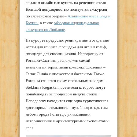
ссылкам онлайн или купить на рецепции отеля.
Большой популярностью пользуется экскурсия
по словенским озерам –
Альпийские озёра Блед и
Бохинь
, а также
обзорная индивидуальная
экскурсия по Любляне
.
На курорте предусмотрены крытые и открытые
корты для тенниса, площадка для игры в гольф,
площадка для сквоша, казино. Неподалеку от
Рогашка-Слатины расположен самый
знаменитый термальный комплекс Словении –
Terme Olimia с множеством бассейнов. Также
Рогашка славится своим стекольным заводом –
Steklarna Rogaska, посетители которого могут
понаблюдать за процессом выдува стекла.
Неподалеку находится еще одна туристическая
достопримечательность – музей под открытым
небом города Рогатец с уникальными
историческими и архитектурными экспонатами
края.