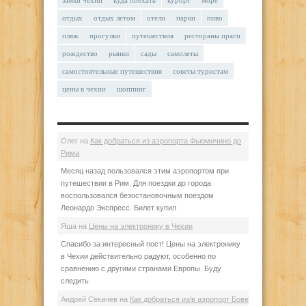
отдых
отдых летом
отели
парки
пиво
пляж
прогулки
путешествия
рестораны праги
рождество
рынки
сады
самолеты
самостоятельные путешествия
советы туристам
цены в чехии
шоппинг
Олег
на
Как добраться из аэропорта Фьюмичино до
Рима
Месяц назад пользовался этим аэропортом при
путешествии в Рим. Для поездки до города
воспользовался безостановочным поездом
Леонардо Экспресс. Билет купил
Яша
на
Цены на электронику в Чехии
Спасибо за интересный пост! Цены на электронику
в Чехии действительно радуют, особенно по
сравнению с другими странами Европы. Буду
следить
Андрей Секачев
на
Как добраться из/в аэропорт Бове