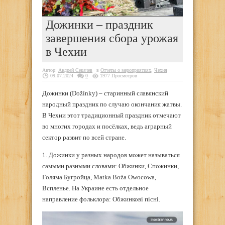
Дожинки – праздник
завершения сбора урожая
в Чехии
Автор:
Андрей Секачев
в
Отчеты о мероприятиях
,
Чехия
09.07.2024
0
1977 Просмотров
Дожинки (Dožínky) – старинный славянский
народный праздник по случаю окончания жатвы.
В Чехии этот традиционный праздник отмечают
во многих городах и посёлках, ведь аграрный
сектор развит по всей стране.
1. Дожинки у разных народов может называться
самыми разными словами: Обжинки, Спожинки,
Голяма Бугройца, Matka Boża Owocowa,
Вспленье. На Украине есть отдельное
направление фольклора: Обжинкові пісні.