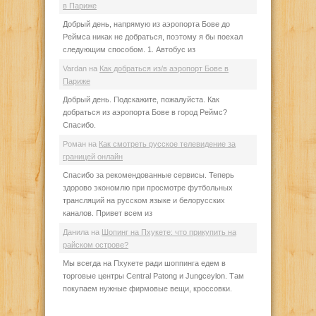
в Париже
Добрый день, напрямую из аэропорта Бове до
Реймса никак не добраться, поэтому я бы поехал
следующим способом. 1. Автобус из
Vardan
на
Как добраться из/в аэропорт Бове в
Париже
Добрый день. Подскажите, пожалуйста. Как
добраться из аэропорта Бове в город Реймс?
Спасибо.
Роман
на
Как смотреть русское телевидение за
границей онлайн
Спасибо за рекомендованные сервисы. Теперь
здорово экономлю при просмотре футбольных
трансляций на русском языке и белорусских
каналов. Привет всем из
Данила
на
Шопинг на Пхукете: что прикупить на
райском острове?
Мы всегда на Пхукете ради шоппинга едем в
торговые центры Central Patong и Jungceylon. Там
покупаем нужные фирмовые вещи, кроссовки.