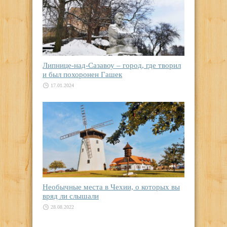
Липнице-над-Сазавоу – город, где творил
и был похоронен Гашек
17.01.2024
Необычные места в Чехии, о которых вы
вряд ли слышали
28.08.2022