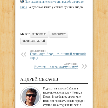
Познавательные экскурсии в любом городе
мира
на русском языке у самых лучших гидов.
Метки:
ЖИВОТНЫЕ
ФОТООТЧЕТ
ЧЕХИЯ ДЛЯ ДЕТЕЙ
Предыдущий:
Гавличкув-Брод – типичный чешский
город
Следующий:
Вьетнам – слава коммунизму!
АНДРЕЙ СЕКАЧЕВ
Родился и вырос в Сибири, в
настоящее время живу Чехии, в
Праге. В свободное время мне
нравится посещать новые города и
страны. На сегодняшний день я