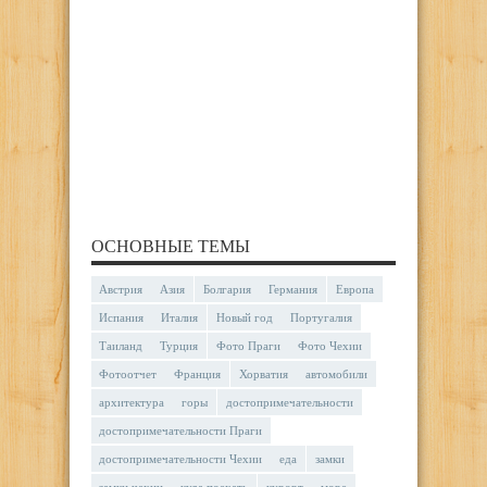
ОСНОВНЫЕ ТЕМЫ
Австрия
Азия
Болгария
Германия
Европа
Испания
Италия
Новый год
Португалия
Таиланд
Турция
Фото Праги
Фото Чехии
Фотоотчет
Франция
Хорватия
автомобили
архитектура
горы
достопримечательности
достопримечательности Праги
достопримечательности Чехии
еда
замки
замки чехии
куда поехать
курорт
море