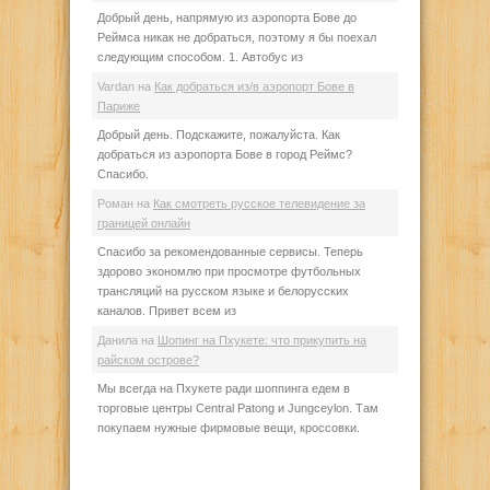
Добрый день, напрямую из аэропорта Бове до
Реймса никак не добраться, поэтому я бы поехал
следующим способом. 1. Автобус из
Vardan
на
Как добраться из/в аэропорт Бове в
Париже
Добрый день. Подскажите, пожалуйста. Как
добраться из аэропорта Бове в город Реймс?
Спасибо.
Роман
на
Как смотреть русское телевидение за
границей онлайн
Спасибо за рекомендованные сервисы. Теперь
здорово экономлю при просмотре футбольных
трансляций на русском языке и белорусских
каналов. Привет всем из
Данила
на
Шопинг на Пхукете: что прикупить на
райском острове?
Мы всегда на Пхукете ради шоппинга едем в
торговые центры Central Patong и Jungceylon. Там
покупаем нужные фирмовые вещи, кроссовки.