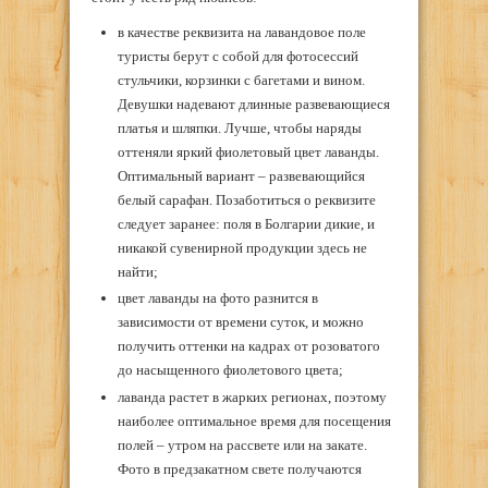
в качестве реквизита на лавандовое поле
туристы берут с собой для фотосессий
стульчики, корзинки с багетами и вином.
Девушки надевают длинные развевающиеся
платья и шляпки. Лучше, чтобы наряды
оттеняли яркий фиолетовый цвет лаванды.
Оптимальный вариант – развевающийся
белый сарафан. Позаботиться о реквизите
следует заранее: поля в Болгарии дикие, и
никакой сувенирной продукции здесь не
найти;
цвет лаванды на фото разнится в
зависимости от времени суток, и можно
получить оттенки на кадрах от розоватого
до насыщенного фиолетового цвета;
лаванда растет в жарких регионах, поэтому
наиболее оптимальное время для посещения
полей – утром на рассвете или на закате.
Фото в предзакатном свете получаются