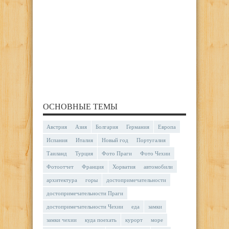
ОСНОВНЫЕ ТЕМЫ
Австрия
Азия
Болгария
Германия
Европа
Испания
Италия
Новый год
Португалия
Таиланд
Турция
Фото Праги
Фото Чехии
Фотоотчет
Франция
Хорватия
автомобили
архитектура
горы
достопримечательности
достопримечательности Праги
достопримечательности Чехии
еда
замки
замки чехии
куда поехать
курорт
море