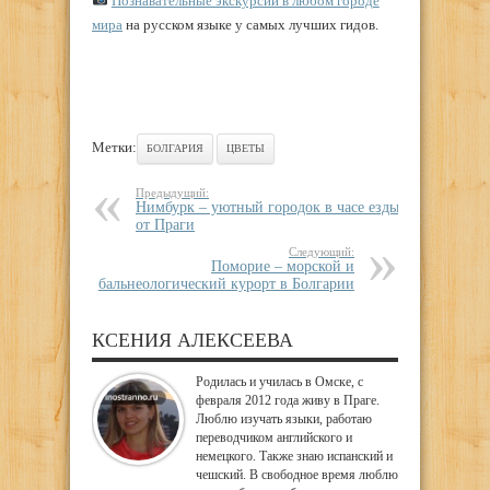
Познавательные экскурсии в любом городе
мира
на русском языке у самых лучших гидов.
Метки:
БОЛГАРИЯ
ЦВЕТЫ
Предыдущий:
Нимбурк – уютный городок в часе езды
от Праги
Следующий:
Поморие – морской и
бальнеологический курорт в Болгарии
КСЕНИЯ АЛЕКСЕЕВА
Родилась и училась в Омске, с
февраля 2012 года живу в Праге.
Люблю изучать языки, работаю
переводчиком английского и
немецкого. Также знаю испанский и
чешский. В свободное время люблю