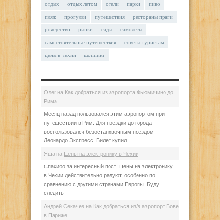
отдых
отдых летом
отели
парки
пиво
пляж
прогулки
путешествия
рестораны праги
рождество
рынки
сады
самолеты
самостоятельные путешествия
советы туристам
цены в чехии
шоппинг
Олег
на
Как добраться из аэропорта Фьюмичино до
Рима
Месяц назад пользовался этим аэропортом при
путешествии в Рим. Для поездки до города
воспользовался безостановочным поездом
Леонардо Экспресс. Билет купил
Яша
на
Цены на электронику в Чехии
Спасибо за интересный пост! Цены на электронику
в Чехии действительно радуют, особенно по
сравнению с другими странами Европы. Буду
следить
Андрей Секачев
на
Как добраться из/в аэропорт Бове
в Париже