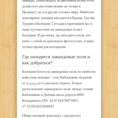
лаванды. Понаблюдать за цветением полей этого
душистого растения можно не только в
Провансе, но и в других уголках мира. Наиболее
популярные локации находятся в Крыму, Грузии,
Турции и Болгарии. Сегодня я приглашаю вас в
наше путешествие на лавандовые поля в
Болгарии. Я расскажу, где находятся поля, что
взять с собой на идеальную фотосессию, и какое
лучшее время для посещения.
Где находятся лавандовые поля и
как добраться?
Болгария богата на лавандовые поля, но наиболее
известная локация – село Каблешково недалеко
от
Бургаса
и Солнечного берега. Точное
расположение лавандового поля: между селами
Каблешково и Дъбник около дороги 6009.
Координаты GPS: 42.6718474973901,
27.521952625608847.
Общественный транспорт с курортов в