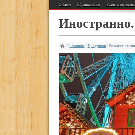
О блоге
Обратная связь
Условия перепеча
Иностранно.
Домашняя
/
Праздники
/
Рождественск