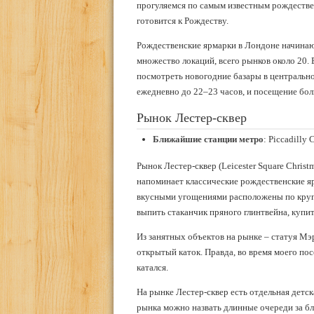
прогуляемся по самым известным рождестве
готовится к Рождеству.
Рождественские ярмарки в Лондоне начинают
множество локаций, всего рынков около 20. 
посмотреть новогодние базары в центрально
ежедневно до 22–23 часов, и посещение бол
Рынок Лестер-сквер
Ближайшие станции метро
: Piccadilly 
Рынок Лестер-сквер (Leicester Square Chris
напоминает классические рождественские яр
вкусными угощениями расположены по кругу
выпить стаканчик пряного глинтвейна, купи
Из занятных объектов на рынке – статуя М
открытый каток. Правда, во время моего пос
катался.
На рынке Лестер-сквер есть отдельная детск
рынка можно назвать длинные очереди за бл