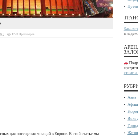
Путев
ТРАН
н
Закажит
в надеж
0
1223 Просмотров
АРЕН
ЗАЛО
Подро
кредитн
стоит и
РУБР
Авиа
Афиш
Бюрок
Вокру
Город
Жизнь
сных для посещения локаций в Европе. В этой статье мы