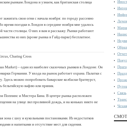
Иност
нским рынкам Лондона и узнаем, как британская столица
Интер
Инфор
 зажигать свои огни с начала ноября: по городу рассеяно
Лечен
Во время поездки в Лондон в середине ноября мне удалось
Марш
й части столицы. О них я вам и расскажу. Рынки работают
Нацио
ьшинства из них (кроме рынка в Гайд-парке) бесплатное.
Недви
Образ
Отчет
Circus, Charing Cross
Поку
Прага
tmas Market) – один из наиболее сказочных рынков в Лондоне. Он
марки Германии. У входа на рынок работает охрана. Палатки с
Празд
. Здесь можно попробовать баварские колбаски братвурст,
Прожи
ть бельгийскую вафлю или пряник.
Путеш
Связь
эри Поппинс и Мистера Бина. В центре рынка расположен
Транс
ещения на улице лил проливной дождь, и на коньках никто не
Чехия
СМОТ
ая зона с шоу и кукольными постановками. Из недостатков
юдами и напитками и отсутствие мест для сидения.