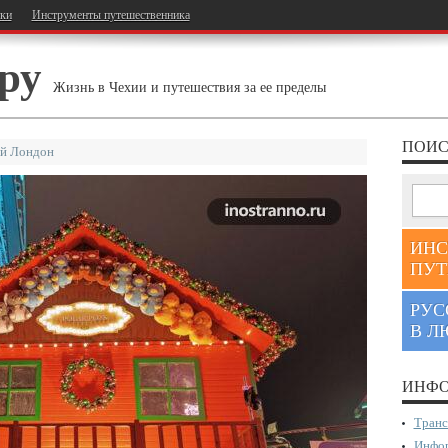
тки
Инструменты путешественника
ру
Жизнь в Чехии и путешествия за ее пределы
ПОИС
ий Лондон
ИНС
ПУТ
РУС
В Л
ИНФО
Транс
Инфор