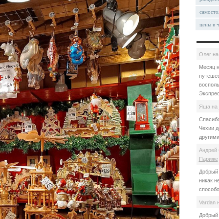
самосто
цены в 
Олег
н
Месяц н
путешес
восполь
Экспрес
Яша
на
Спасибо
Чехии д
другими
Андрей 
Париже
Добрый 
никак н
способо
Vardan
Добрый 