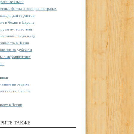
ранные языки
есные факты о городах и странах
мация для туристов
ие в Чехии и Европе
руты путешествий
нальные блюда и еда
жимость в Чехии
ование за рубежом
ы о мероприятиях
пки
ники
вание на отдыхе
ествия по Европе
порт в Чехии
РИТЕ ТАКЖЕ