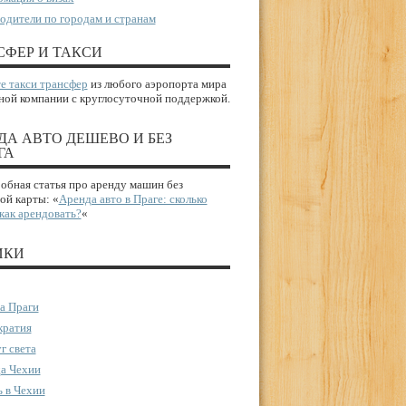
одители по городам и странам
СФЕР И ТАКСИ
е такси трансфер
из любого аэропорта мира
ной компании с круглосуточной поддержкой.
ДА АВТО ДЕШЕВО И БЕЗ
ГА
бная статья про аренду машин без
ой карты: «
Аренда авто в Праге: сколько
 как арендовать?
«
ИКИ
а Праги
ратия
г света
а Чехии
 в Чехии