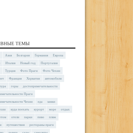
ВНЫЕ ТЕМЫ
Азия
Болгария
Германия
Европа
я
Италия
Новый год
Португалия
Турция
Фото Праги
Фото Чехии
чет
Франция
Хорватия
автомобили
тура
горы
достопримечательности
имечательности Праги
имечательности Чехии
еда
замки
ехии
куда поехать
курорт
море
отдых
етом
отели
парки
пиво
пляж
и
путешествия
рестораны праги
тво
рынки
сады
самолеты