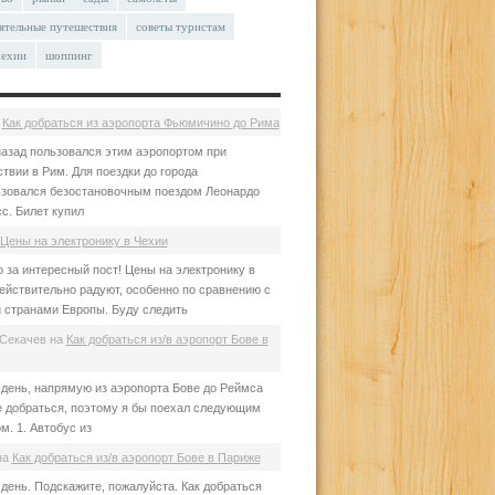
ятельные путешествия
советы туристам
чехии
шоппинг
а
Как добраться из аэропорта Фьюмичино до Рима
азад пользовался этим аэропортом при
твии в Рим. Для поездки до города
зовался безостановочным поездом Леонардо
с. Билет купил
Цены на электронику в Чехии
 за интересный пост! Цены на электронику в
ействительно радуют, особенно по сравнению с
 странами Европы. Буду следить
Секачев
на
Как добраться из/в аэропорт Бове в
день, напрямую из аэропорта Бове до Реймса
е добраться, поэтому я бы поехал следующим
м. 1. Автобус из
на
Как добраться из/в аэропорт Бове в Париже
день. Подскажите, пожалуйста. Как добраться