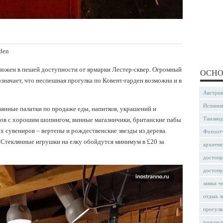
rden
ложен в пешей доступности от ярмарки Лестер-сквер. Огромный
ОСНО
означает, что неспешная прогулка по Ковент-гарден возможна и в
Австрия
Испани
янные палатки по продаже еды, напитков, украшений и
Таиланд
дов с хорошим шопингом, винные магазинчики, британские пабы
 сувениров – вертепы и рождественские звезды из дерева.
Фотоот
. Стеклянные игрушки на елку обойдутся минимум в £20 за
архитек
достопр
достопр
замки ч
отдых л
прогулк
рождес